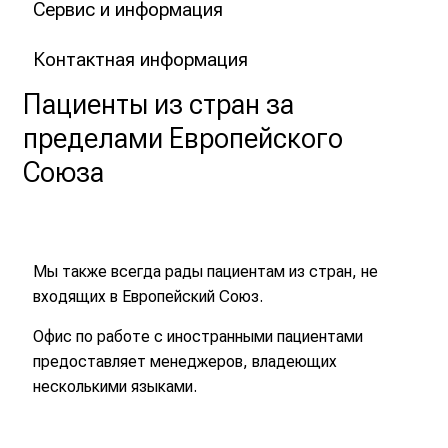
Сервис и информация
g
d
Контактная информация
e
Пациенты из стран за
r
O
пределами Европейского
f
Союза
f
e
n
e
Мы также всегда рады пациентам из стран, не
n
входящих в Европейский Союз.
T
ü
Офис по работе с иностранными пациентами
r
предоставляет менеджеров, владеющих
a
несколькими языками.
m
C
a