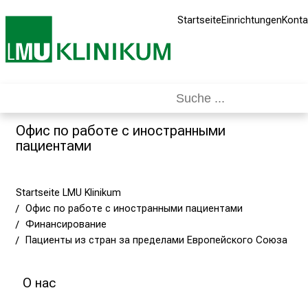
s
Startseite
Einrichtungen
Konta
i
c
h
d
i
e
Офис по работе с иностранными
L
пациентами
M
U
M
Startseite LMU Klinikum
e
Офис по работе с иностранными пациентами
d
Финансирование
i
Пациенты из стран за пределами Европейского Союза
z
i
О нас
n
v