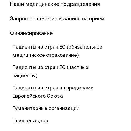
Наши медицинские подразделения
o
n
Запрос на лечение и запись на прием
1
0
Финансирование
b
i
Пациенты из стран ЕС (обязательное
s
медицинское страхование)
1
6
Пациенты из стран ЕС (частные
U
пациенты)
h
r
Пациенты из стран за пределами
b
Европейского Союза
e
Гуманитарные организации
i
m
План расходов
T
a