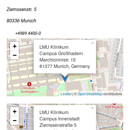
e
i
Ziemssenstr. 5
n
80336 Munich
e
m
+4989 4400-0
v
×
i
+
LMU Klinikum
e
Campus Großhadern
−
l
Marchioninistr. 15
81377 Munich, Germany
f
ä
l
t
Leaflet
| ©
OpenStreetMap
contributors
i
g
×
e
+
LMU Klinikum
n
Campus Innenstadt
−
P
Ziemssenstraße 5