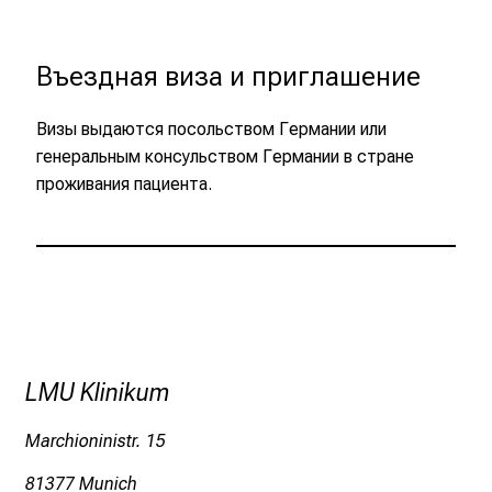
m
p
Въездная виза и приглашение
u
s
Визы выдаются посольством Германии или
G
генеральным консульством Германии в стране
r
проживания пациента.
o
ß
h
a
d
e
r
n
LMU Klinikum
m
i
Marchioninistr. 15
t
81377 Munich