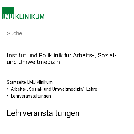
u
n
i
2
Medizin & Pflege
Patienten & Besucher
Forschung
Lehre
Das Kli
0
2
5
Institut und Poliklinik für Arbeits-, Sozial-
d
und Umweltmedizin
e
n
K
Startseite LMU Klinikum
a
Arbeits-, Sozial- und Umweltmedizin
Lehre
r
Lehrveranstaltungen
r
i
Lehrveranstaltungen
e
r
e