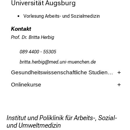
Universität Augsburg
e
r
Vorlesung Arbeits- und Sozialmedizin
i
Kontakt
n
s
Prof. Dr. Britta Herbig
p
i
089 4400 - 55305
r
jplbbg zipjlx
vim ful_vfiuyziuemi
i
Gesundheitswissenschaftliche Studiengänge
e
r
MSc Epidemiology (LMU)
Onlinekurse
e
n
Virtuelle Hochschule Bayern (VHB)
Occupational Epidemiology
d
e
Kontakt
Advanced Occupational Safety and Health
r
Institut und Poliklinik für Arbeits-, Sozial-
Dr. Laura Wengenroth
Angewandte Epidemiologie / Applied
E
und Umweltmedizin
Epidemiology