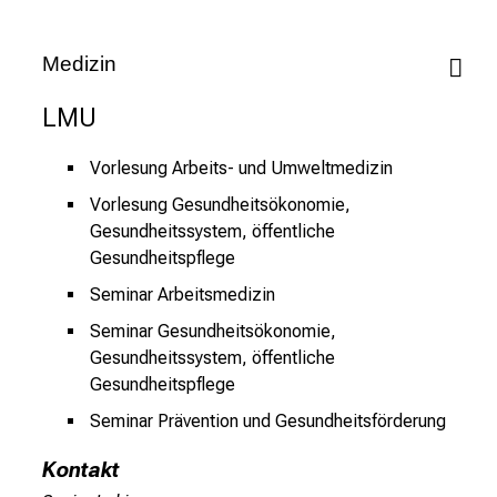
t
a
Medizin
g
d
LMU
e
r
Vorlesung Arbeits- und Umweltmedizin
P
Vorlesung Gesundheitsökonomie,
f
Gesundheitssystem, öffentliche
l
Gesundheitspflege
e
Seminar Arbeitsmedizin
g
e
Seminar Gesundheitsökonomie,
a
Gesundheitssystem, öffentliche
m
Gesundheitspflege
L
Seminar Prävention und Gesundheitsförderung
M
U
Kontakt
K