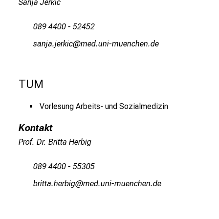
Sanja Jerkic
l
i
089 4400 - 52452
n
cgWukgekipol,y
vSim-ful_vfiuyziuD-mi
i
k
u
TUM
m
–
Vorlesung Arbeits- und Sozialmedizin
e
i
Kontakt
n
Prof. Dr. Britta Herbig
T
a
089 4400 - 55305
g
v
jplbbg-zDipjlx
vim-ful,_vfiuyziWuemi
o
l
l