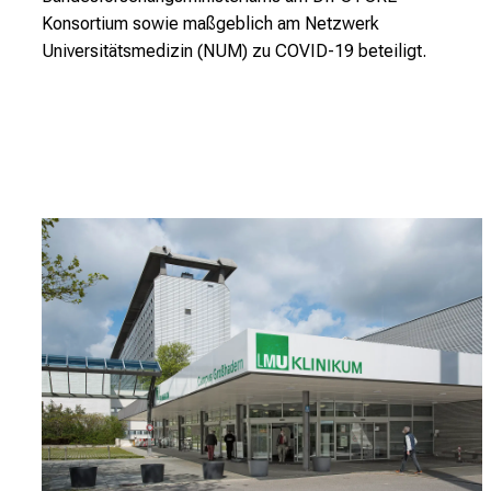
n
Konsortium sowie maßgeblich am Netzwerk
s
Universitätsmedizin (NUM) zu COVID-19 beteiligt.
p
r
u
c
h
s
v
o
l
l
e
n
u
n
d
g