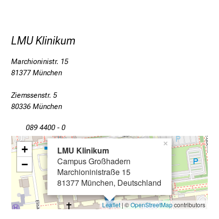
n
f
o
r
LMU Klinikum
m
Marchioninistr. 15
a
81377 München
t
i
Ziemssenstr. 5
o
80336 München
n
e
089 4400 - 0
n
×
+
z
LMU Klinikum
Campus Großhadern
u
−
Marchioninistraße 15
J
81377 München, Deutschland
o
b
Leaflet
| ©
OpenStreetMap
contributors
s