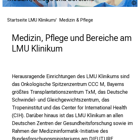
Q
d
M
e
m
r
Startseite LMU Klinikum
Medizin & Pflege
i
E
p
i
Medizin, Pflege und Bereiche am
n
LMU Klinikum
b
l
i
c
Herausragende Einrichtungen des LMU Klinikums sind
k
das Onkologische Spitzenzentrum CCC M, Bayerns
e
größtes Transplantationszentrum TxM, das Deutsche
i
Schwindel- und Gleichgewichtszentrum, das
n
Tropeninstitut und das Center for International Health
d
(CIH). Darüber hinaus ist das LMU Klinikum an allen
e
Deutschen Zentren der Gesundheitsforschung sowie im
n
Rahmen der Medizininformatik-Initiative des
a
Bundesforschungsministeriums am DIFUTURE