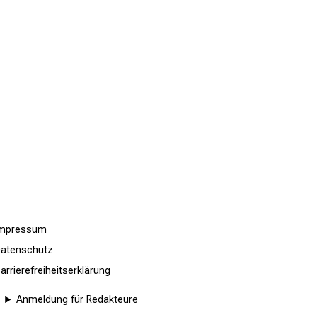
er
eitspruch", sagt Prof. Karl-Walter
hung und Lehre sowie Verwaltung
n. Von zentraler Bedeutung sind die
, wie Radiologie und
schen und der Wirtschaftsbetriebe.
Impressum
atenschutz
arrierefreiheitserklärung
Anmeldung für Redakteure