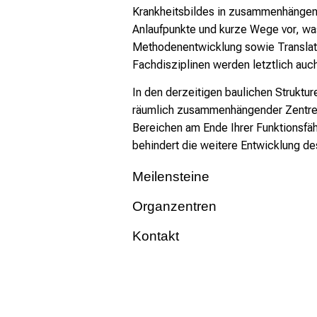
Krankheitsbildes in zusammenhängende
Anlaufpunkte und kurze Wege vor, was
Methodenentwicklung sowie Translati
Fachdisziplinen werden letztlich auch
In den derzeitigen baulichen Struktu
räumlich zusammenhängender Zentren n
Bereichen am Ende Ihrer Funktionsfäh
behindert die weitere Entwicklung de
Meilensteine
Organzentren
Kontakt
Bei Fragen zum Thema N
E-Mail