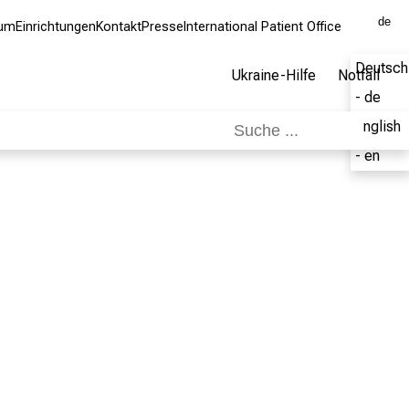
de
kum
Einrichtungen
Kontakt
Presse
International Patient Office
Deutsch
Ukraine-Hilfe
Notfall
- de
English
- en