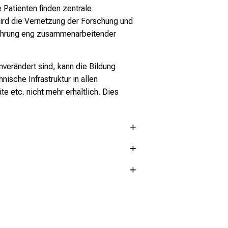
 Patienten finden zentrale
wird die Vernetzung der Forschung und
führung eng zusammenarbeitender
verändert sind, kann die Bildung
sche Infrastruktur in allen
 etc. nicht mehr erhältlich. Dies
015 in einer Grundsatzentscheidung
ßhadern zugestimmt. Bauherr der im
Universität München bedeutet der
den Gebäude am Campus Großhadern
zigartige Möglichkeit, moderne
ch das Staatliche Bauamt München 2.
 bitte an:
en im Mittelpunkt haben, in baulichen
inhaltliche Grundkonzeption des
geblichen Projektentscheidungen