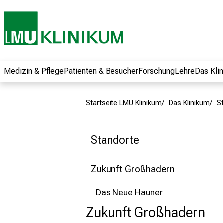
und erhalten Sie
spannende
Informationen zu
Jobs, Ausbildungen
und
Weiterbildungen.
Medizin & Pflege
Patienten & Besucher
Forschung
Lehre
Das Kli
Kommen Sie
vorbei, tauschen
Startseite LMU Klinikum
Das Klinikum
S
Sie sich mit
Kollegen aus und
lassen Sie sich von
Standorte
der gelebten
Pflegewissenschaft
Zukunft Großhadern
begeistern – ganz
unverbindlich und
Das Neue Hauner
ohne Anmeldung.
Zukunft Großhadern