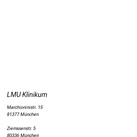
uifjgfxpücczgmipu
v;imsfula
LMU Klinikum
Marchioninistr. 15
81377 München
Ziemssenstr. 5
80336 München