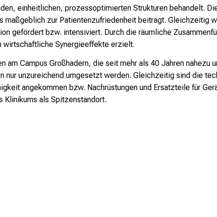
n, einheitlichen, prozessoptimierten Strukturen behandelt. Die
 maßgeblich zur Patientenzufriedenheit beiträgt. Gleichzeitig 
on gefördert bzw. intensiviert. Durch die räumliche Zusammen
 wirtschaftliche Synergieeffekte erzielt.
ren am Campus Großhadern, die seit mehr als 40 Jahren nahezu un
ur unzureichend umgesetzt werden. Gleichzeitig sind die techni
igkeit angekommen bzw. Nachrüstungen und Ersatzteile für Geräte
s Klinikums als Spitzenstandort.
Das Bayerische Kabinett hat am 27.01.2
einer Neubaulösung für den Campus Gro
Für die Entwicklung des Klinikums der 
Rahmen der Neubauplanung entstehen
Neubau des Campus Großhadern die ein
ist der Freistaat Bayern, vertreten dur
eubau Campus Großhadern melden Sie sich
medizinische Konzepte, die den Patient
Das Klinikum ist verantwortlich für die 
Strukturen abzubilden.
Neubaus und ist als Nutzer in alle maß
eingebunden.
Herz-Lunge-Gefäße