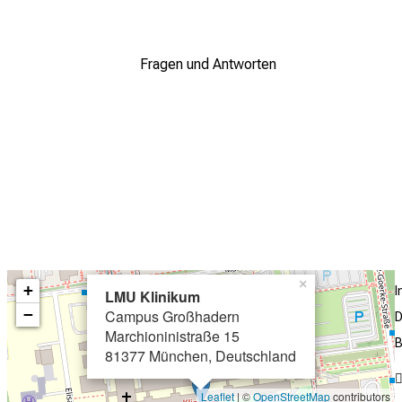
_vfiuyziuemi
Muskuloskelettale Krankheitsbild
Bauch, Becken, Transplantation
Fragen und Antworten
Kopf
Onkologie
"Die Form folgt der Funktion, ist unser L
Jauch, Ärztlicher Direktor. Auch Forsc
werden gemäß dieser Devise eingebunde
Anknüpfungen der Querschnittsbereiche
Laboratoriumsmedizin, sowie der techni
×
+
LMU Klinikum
−
Campus Großhadern
D
Marchioninistraße 15
B
81377 München, Deutschland
Leaflet
| ©
OpenStreetMap
contributors