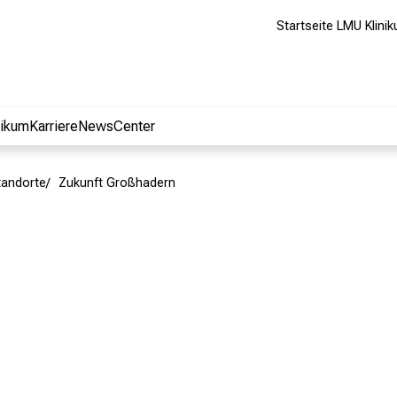
Startseite LMU Klini
nikum
Karriere
NewsCenter
tandorte
Zukunft Großhadern