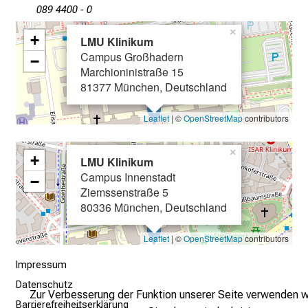
e
089 4400 - 0
t
×
+
a
LMU Klinikum
g
Campus Großhadern
−
Marchioninistraße 15
d
81377 München, Deutschland
e
r
Leaflet
| ©
OpenStreetMap
contributors
P
f
×
+
l
LMU Klinikum
e
Campus Innenstadt
−
Ziemssenstraße 5
g
80336 München, Deutschland
e
a
Leaflet
| ©
OpenStreetMap
contributors
m
L
Impressum
M
Datenschutz
Zur Verbesserung der Funktion unserer Seite verwenden w
U
Barrierefreiheitserklärung