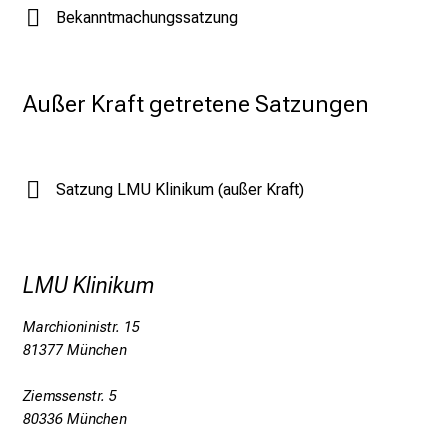
J
Bekanntmachungssatzung
u
n
i
Außer Kraft getretene Satzungen
2
0
2
5
Satzung LMU Klinikum (außer Kraft)
d
e
n
K
LMU Klinikum
a
r
Marchioninistr. 15
81377 München
r
i
Ziemssenstr. 5
e
80336 München
r