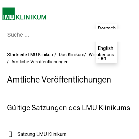
n
z
:
E
Deutsch
r
- de
l
e
English
b
Startseite LMU Klinikum
Das Klinikum
Wir über uns
- en
Amtliche Veröffentlichungen
e
n
Amtliche Veröffentlichungen
S
i
e
a
Gültige Satzungen des LMU Klinikums 
m
2
7
.
Satzung LMU Klinikum