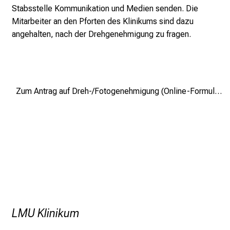
e
Stabsstelle Kommunikation und Medien senden. Die
a
Mitarbeiter an den Pforten des Klinikums sind dazu
m
angehalten, nach der Drehgenehmigung zu fragen.
L
M
U
K
Zum Antrag auf Dreh-/Fotogenehmigung (Online-Formular)
l
i
n
i
k
u
m
–
e
LMU Klinikum
i
n