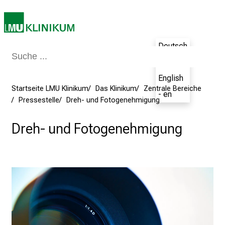
e
a
m
2
Deutsch
7
- de
.
English
J
Startseite LMU Klinikum
Das Klinikum
Zentrale Bereiche
u
- en
Pressestelle
Dreh- und Fotogenehmigung
n
i
Dreh- und Fotogenehmigung
2
0
2
5
d
e
n
K