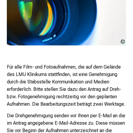
a
r
r
i
e
r
LM
Kli
e
t
a
Für alle Film- und Fotoaufnahmen, die auf dem Gelände
g
des LMU Klinikums stattfinden, ist eine Genehmigung
d
durch die Stabsstelle Kommunikation und Medien
e
erforderlich. Bitte stellen Sie dazu den Antrag auf Dreh-
r
bzw. Fotogenehmigung rechtzeitig vor den geplanten
P
Aufnahmen. Die Bearbeitungszeit beträgt zwei Werktage.
f
l
Die Drehgenehmigung senden wir Ihnen per E-Mail an die
e
im Antrag angegebene E-Mail-Adresse zu. Diese müssen
g
Sie vor Beginn der Aufnahmen unterzeichnet an die