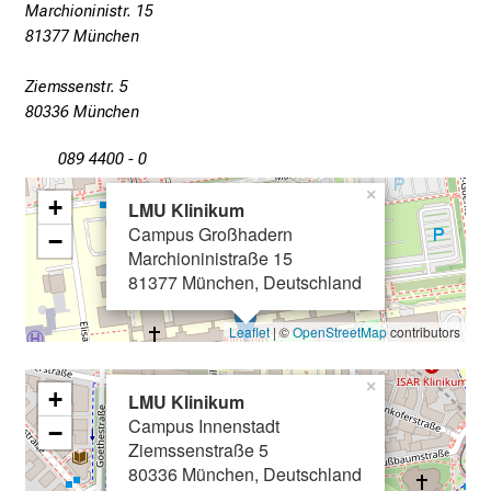
Marchioninistr. 15
T
81377 München
a
g
Ziemssenstr. 5
v
80336 München
o
l
089 4400 - 0
l
×
+
LMU Klinikum
e
Campus Großhadern
−
r
Marchioninistraße 15
i
81377 München, Deutschland
n
s
Leaflet
| ©
OpenStreetMap
contributors
p
i
×
+
LMU Klinikum
r
Campus Innenstadt
−
i
Ziemssenstraße 5
e
80336 München, Deutschland
r