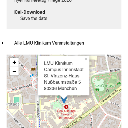
Flyer Karrieretag Pflege 2026
x
iCal-Download
p
Save the date
e
r
t
e
Alle LMU Klinikum Veranstaltungen
n
,
×
+
e
LMU Klinikum
Campus Innenstadt
n
−
St. Vinzenz-Haus
t
Nußbaumstraße 5
d
80336 München
e
c
k
e
n
S