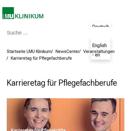
L
M
U
K
Deutsch
l
- de
i
English
n
Startseite LMU Klinikum
NewsCenter
Veranstaltungen
i
- en
Karrieretag für Pflegefachberufe
k
u
m
Karrieretag für Pflegefachberufe
–
e
i
n
T
a
g