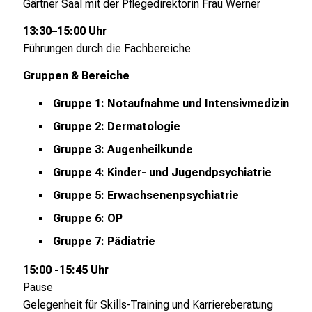
Gärtner Saal mit der
Pflegedirektorin Frau Werner
s
p
13:30–15:00 Uhr
r
Führungen durch die Fachbereiche
u
Gruppen & Bereiche
c
h
Gruppe 1: Notaufnahme und Intensivmedizin
s
Gruppe 2: Dermatologie
v
o
Gruppe 3: Augenheilkunde
l
Gruppe 4: Kinder- und Jugendpsychiatrie
l
Gruppe 5: Erwachsenenpsychiatrie
e
n
Gruppe 6: OP
u
Gruppe 7: Pädiatrie
n
d
15:00 -15:45 Uhr
g
Pause
a
Gelegenheit für Skills-Training und Karriereberatung