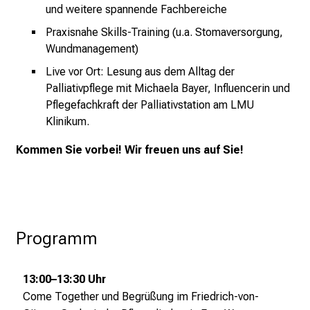
e
und weitere spannende Fachbereiche
r
Praxisnahe Skills-Training (u.a. Stomaversorgung,
E
Wundmanagement)
i
Live vor Ort: Lesung aus dem Alltag der
n
Palliativpflege mit Michaela Bayer, Influencerin und
b
Pflegefachkraft der Palliativstation am LMU
l
Klinikum.
i
c
Kommen Sie vorbei! Wir freuen uns auf Sie!
k
e
i
n
d
Programm
e
n
13:00–13:30 Uhr
a
Come Together und Begrüßung im Friedrich-von-
n