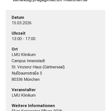
a
l
l
Datum
t
15.03.2026
a
Uhrzeit
g
13:00 - 17:00
.
T
Ort
r
LMU Klinikum

e
Campus Innenstadt

f
St. Vinzenz-Haus (Gärtnersaal)

f
Nußbaumstraße 5

e
80336 München
n
Veranstalter
S
LMU Klinikum 
i
e
Weitere Informationen
E