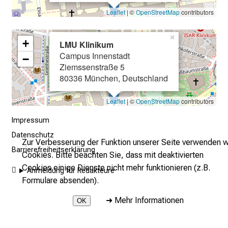
e
Leaflet
| ©
OpenStreetMap
contributors
r
e
×
+
LMU Klinikum
c
Campus Innenstadt
−
h
Ziemssenstraße 5
a
80336 München, Deutschland
n
c
Leaflet
| ©
OpenStreetMap
contributors
e
Impressum
n
Datenschutz
u
Zur Verbesserung der Funktion unserer Seite verwenden w
Barrierefreiheitserklärung
n
Cookies. Bitte beachten Sie, dass mit deaktivierten
d
Cookies einige Dienste nicht mehr funktionieren (z.B.
Anmeldung für Redakteure
e
Formulare absenden).
r
➜
Mehr Informationen
OK
h
a
2026 © LMU Klinikum
l