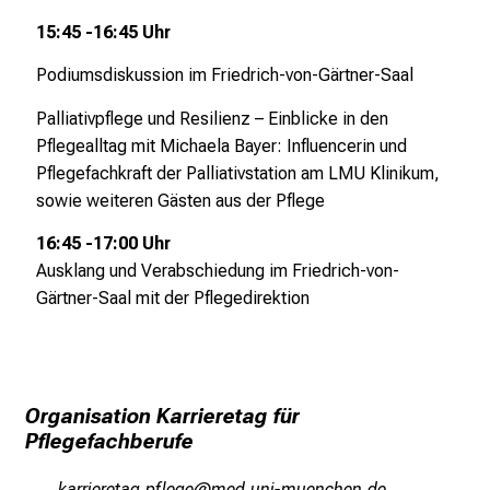
n
15:45 -16:45 Uhr
z
h
Podiumsdiskussion im Friedrich-von-Gärtner-Saal
e
Palliativpflege und Resilienz – Einblicke in den
i
Pflegealltag
mit Michaela Bayer: Influencerin und
t
Pflegefachkraft der Palliativstation am LMU Klinikum,
l
sowie weiteren Gästen aus der Pflege
i
c
16:45 -17:00 Uhr
h
Ausklang und Verabschiedung im Friedrich-von-
e
Gärtner-Saal mit der
Pflegedirektion
n
P
f
l
Organisation Karrieretag für
e
Pflegefachberufe
g
e
ogpplip:ibgx: ;öwäixi
vim ful_vfiuyziDuemi