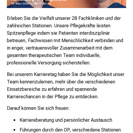
v
o
l
Erleben Sie die Vielfalt unserer 28 Fachkliniken und der
l
zahlreichen Stationen. Unsere Pflegekräfte leisten
e
Spitzenpflege indem sie Patienten interdisziplinär
r
betreuen, Fachwissen mit Menschlichkeit verbinden und
i
in enger, vertrauensvoller Zusammenarbeit mit dem
n
gesamten therapeutischen Team individuelle,
s
professionelle Versorgung sicherstellen.
p
Bei unserem Karrieretag haben Sie die Möglichkeit unser
i
Team kennenzulernen, mehr über die verschiedenen
r
Einsatzbereiche zu erfahren und spannende
i
Karrierechancen in der Pflege zu entdecken.
e
r
Darauf können Sie sich freuen:
e
Karriereberatung und persönlicher Austausch
n
d
Führungen durch den OP, verschiedene Stationen