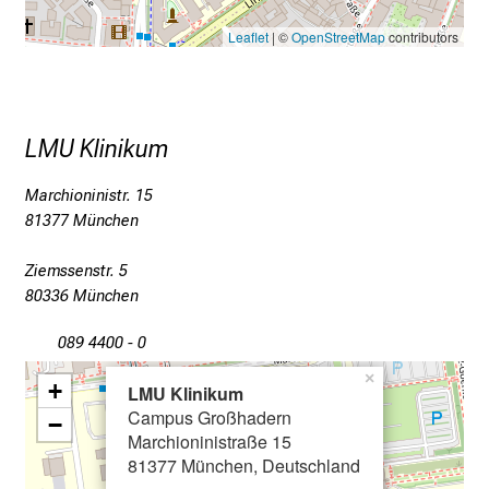
i
Leaflet
| ©
OpenStreetMap
contributors
e
v
i
e
LMU Klinikum
l
f
Marchioninistr. 15
ä
81377 München
l
t
Ziemssenstr. 5
i
80336 München
g
089 4400 - 0
e
K
×
+
LMU Klinikum
a
Campus Großhadern
−
r
Marchioninistraße 15
r
81377 München, Deutschland
i