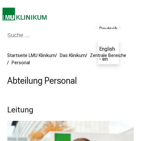
d
e
n
K
Deutsch
a
- de
r
English
r
Startseite LMU Klinikum
Das Klinikum
Zentrale Bereiche
- en
i
Personal
e
r
Abteilung Personal
e
t
a
g
Leitung
d
e
r
P