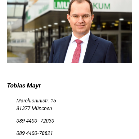
f
l
e
g
e
a
m
L
M
U
K
Tobias Mayr
l
i
Marchioninistr. 15
n
81377 München
i
089 4400- 72030
k
u
089 4400-78821
m