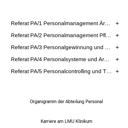
r
i
e
Referat PA/1 Personalmanagement Ärztliche Di
r
e
Referat PA/2 Personalmanagement Pflege- & K
n
Referat PA/3 Personalgewinnung und –bindung
d
e
Referat PA/4 Personalsysteme und Arbeitszei
r
E
Referat PA/5 Personalcontrolling und Tarifrecht
i
n
b
l
Organigramm der Abteilung Personal
i
Marion Eisenreich
c
k
Benjamin von Sierstorpff
Karriere am LMU Klinikum
Marchioninistr. 15
e