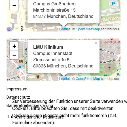
Qualitätsmanagement
arbeitsrechtlichen und tarifrechtlichen
Campus Großhadern
−
Maßnahmen zur Vereinbarkeit von Beruf und
e
Marchioninistraße 15
Angelegenheiten
Familie
n
81377 München, Deutschland
Bearbeitung von Anhörungen und Abmahnungen
Betriebliches Eingliederungs- und
u
Ideenmanagement
Erstellung von Chefarztverträgen
n
Leaflet
| ©
OpenStreetMap
contributors
d
Beteiligung von Privatliquidationserlösen
g
×
+
LMU Klinikum
Projekt ATwork
a
Campus Innenstadt
−
n
Ziemssenstraße 5
z
80336 München, Deutschland
h
e
Leaflet
| ©
OpenStreetMap
contributors
i
Impressum
t
Datenschutz
l
Zur Verbesserung der Funktion unserer Seite verwenden w
Barrierefreiheitserklärung
i
Cookies. Bitte beachten Sie, dass mit deaktivierten
c
Cookies einige Dienste nicht mehr funktionieren (z.B.
Anmeldung für Redakteure
h
Formulare absenden).