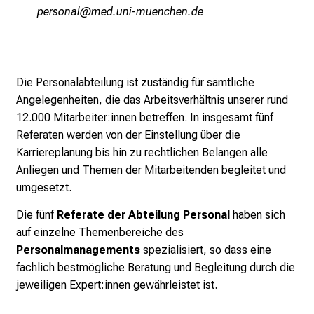
öipcüugä
vim fulrvfiuyziuemi
–
e
i
n
Die Personalabteilung ist zuständig für sämtliche
T
Angelegenheiten, die das Arbeitsverhältnis unserer rund
a
12.000 Mitarbeiter:innen betreffen. In insgesamt fünf
g
Referaten werden von der Einstellung über die
v
Karriereplanung bis hin zu rechtlichen Belangen alle
o
Anliegen und Themen der Mitarbeitenden begleitet und
l
umgesetzt.
l
e
Die fünf
Referate der Abteilung Personal
haben sich
r
auf einzelne Themenbereiche des
i
Personalmanagements
spezialisiert, so dass eine
n
fachlich bestmögliche Beratung und Begleitung durch die
s
jeweiligen Expert:innen gewährleistet ist.
p
i