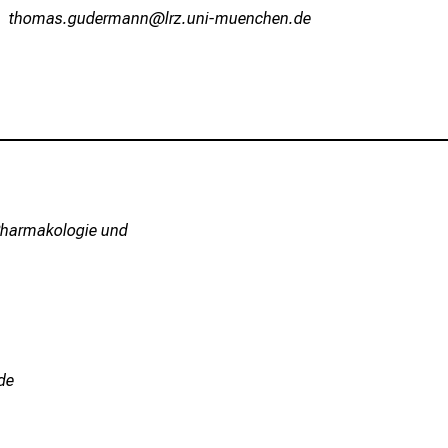
bzüWvgc xf,mipvguu
äpß-ful+vfiuyziu-mi
r Pharmakologie und
mi