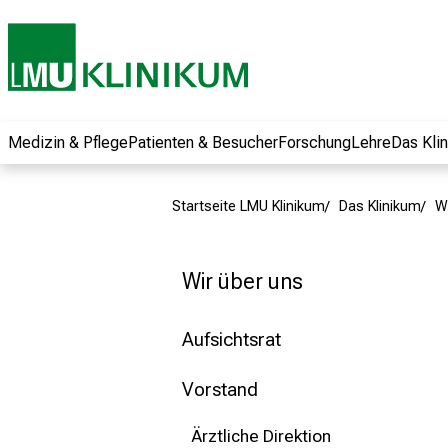
und erhalten Sie
spannende
Informationen zu
Jobs, Ausbildungen
und
Weiterbildungen.
Medizin & Pflege
Patienten & Besucher
Forschung
Lehre
Das Kli
Kommen Sie
vorbei, tauschen
Startseite LMU Klinikum
Das Klinikum
W
Sie sich mit
Kollegen aus und
lassen Sie sich von
Wir über uns
der gelebten
Pflegewissenschaft
Aufsichtsrat
begeistern – ganz
unverbindlich und
Vorstand
ohne Anmeldung.
Ärztliche Direktion