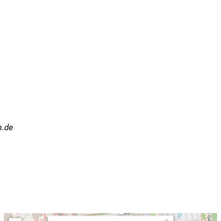
uemi
×