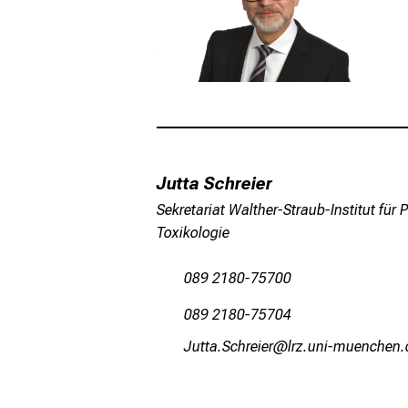
Jutta Schreier
Sekretariat Walther-Straub-Institut fü
Toxikologie
089 2180-75700
089 2180-75704
Qfbbg Ryzpilip
äpßsfulhvfiuyziu 