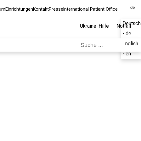
de
kum
Einrichtungen
Kontakt
Presse
International Patient Office
Deutsch
Ukraine-Hilfe
Notfall
- de
English
- en