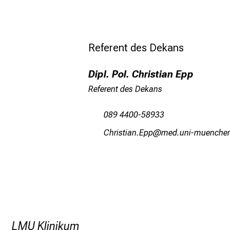
Referent des Dekans
Dipl. Pol. Christian Epp
Referent des Dekans
089 4400-58933
HzplcblgusNöö
vimsfulhvfiuyzi;
LMU Klinikum