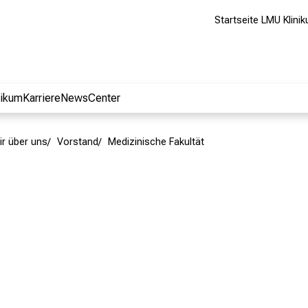
Startseite LMU Klini
nikum
Karriere
NewsCenter
ir über uns
Vorstand
Medizinische Fakultät