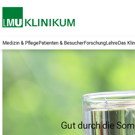
und erhalten Sie
spannende
Informationen zu
Jobs, Ausbildungen
und
Weiterbildungen.
Medizin & Pflege
Patienten & Besucher
Forschung
Lehre
Das Kli
Kommen Sie
vorbei, tauschen
Sie sich mit
Kollegen aus und
lassen Sie sich von
der gelebten
Pflegewissenschaft
begeistern – ganz
unverbindlich und
ohne Anmeldung.
Gut durch die Som