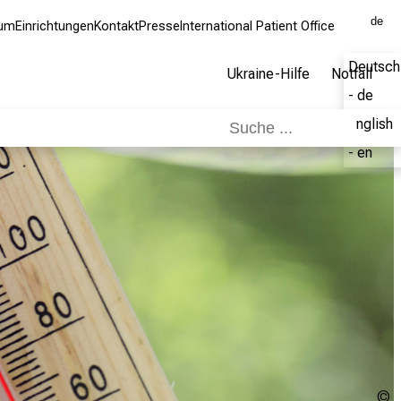
de
kum
Einrichtungen
Kontakt
Presse
International Patient Office
Deutsch
Ukraine-Hilfe
Notfall
- de
English
- en
j