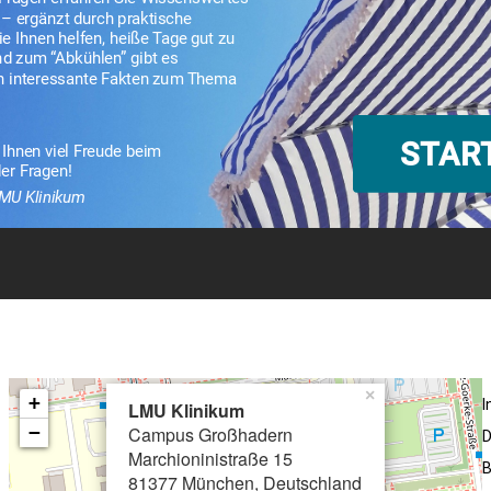
×
+
LMU Klinikum
−
Campus Großhadern
D
Marchioninistraße 15
B
81377 München, Deutschland