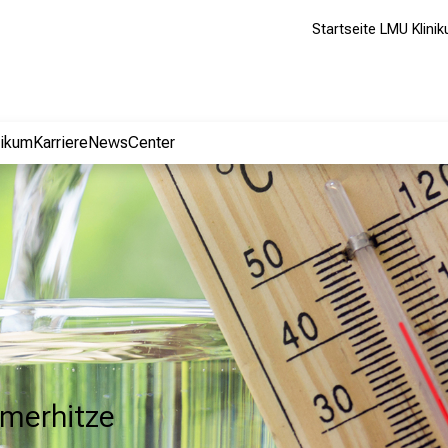
Startseite LMU Klini
nikum
Karriere
NewsCenter
merhitze