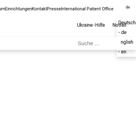
de
kum
Einrichtungen
Kontakt
Presse
International Patient Office
Deutsch
Ukraine-Hilfe
Notfall
- de
English
- en