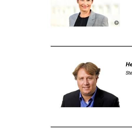
LMU
Klinik
He
Ste