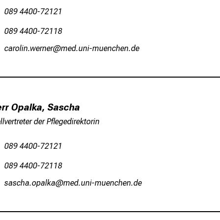
089 4400-72121
089 4400-72118
ygpüälu-éipuip
vim-dfulGv:fiuyJziu mi
um
rr Opalka, Sascha
llvertreter der Pflegedirektorin
089 4400-72121
089 4400-72118
cgScyzgsüögäog
vimsful+v,fiu;yziu mi