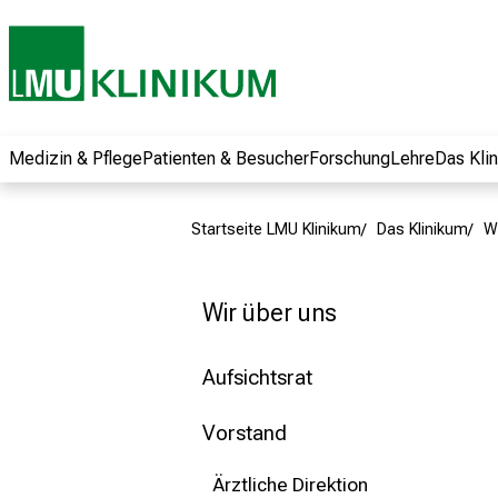
und erhalten Sie
spannende
Informationen zu
Jobs, Ausbildungen
und
Weiterbildungen.
Medizin & Pflege
Patienten & Besucher
Forschung
Lehre
Das Kli
Kommen Sie
vorbei, tauschen
Startseite LMU Klinikum
Das Klinikum
W
Sie sich mit
Kollegen aus und
lassen Sie sich von
Wir über uns
der gelebten
Pflegewissenschaft
Aufsichtsrat
begeistern – ganz
unverbindlich und
Vorstand
ohne Anmeldung.
Ärztliche Direktion