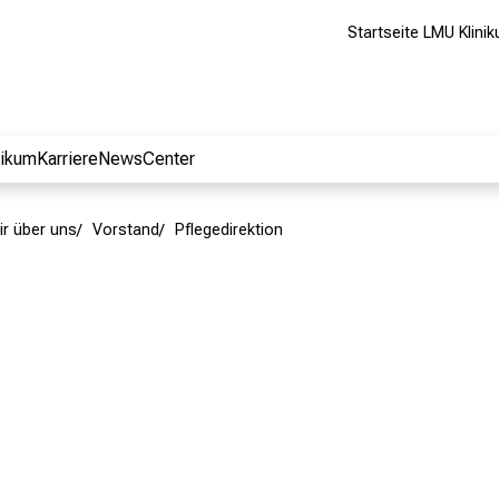
Startseite LMU Klini
nikum
Karriere
NewsCenter
ir über uns
Vorstand
Pflegedirektion