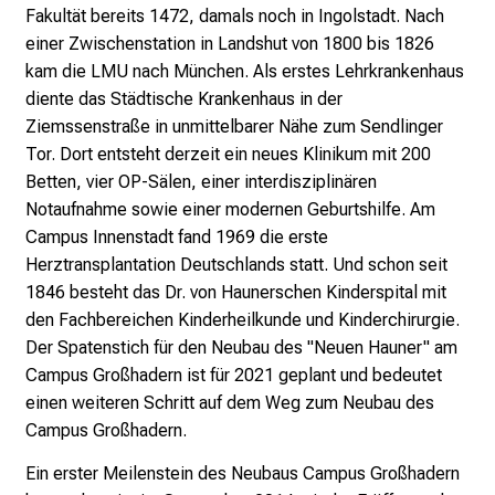
o
Fakultät bereits 1472, damals noch in Ingolstadt. Nach
l
einer Zwischenstation in Landshut von 1800 bis 1826
l
kam die LMU nach München. Als erstes Lehrkrankenhaus
e
diente das Städtische Krankenhaus in der
n
Ziemssenstraße in unmittelbarer Nähe zum Sendlinger
u
Tor. Dort entsteht derzeit ein neues Klinikum mit 200
n
Betten, vier OP-Sälen, einer interdisziplinären
d
Notaufnahme sowie einer modernen Geburtshilfe. Am
g
Campus Innenstadt fand 1969 die erste
a
Herztransplantation Deutschlands statt. Und schon seit
n
1846 besteht das Dr. von Haunerschen Kinderspital mit
z
den Fachbereichen Kinderheilkunde und Kinderchirurgie.
h
Der Spatenstich für den Neubau des "Neuen Hauner" am
e
Campus Großhadern ist für 2021 geplant und bedeutet
i
einen weiteren Schritt auf dem Weg zum Neubau des
t
Campus Großhadern.
l
i
Ein erster Meilenstein des Neubaus Campus Großhadern