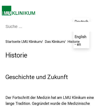
k
e
i
Deutsch
n
- de
d
e
English
n
Startseite LMU Klinikum
Das Klinikum
Historie
- en
a
n
Historie
s
p
r
Geschichte und Zukunft
u
c
h
s
Der Fortschritt der Medizin hat am LMU Klinikum eine
v
lange Tradition. Gegründet wurde die Medizinische