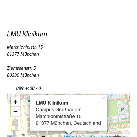
i
t
K
o
LMU Klinikum
l
l
Marchioninistr. 15
e
81377 München
g
e
Ziemssenstr. 5
80336 München
n
a
089 4400 - 0
u
×
s
+
LMU Klinikum
u
Campus Großhadern
−
n
Marchioninistraße 15
d
81377 München, Deutschland
l
Leaflet
| ©
OpenStreetMap
contributors