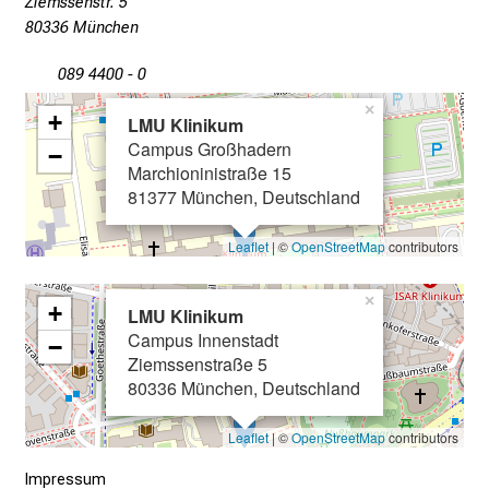
Ziemssenstr. 5
u
80336 München
n
Klinikseelsorge am LMU Klinikum
d
089 4400 - 0
g
×
+
a
LMU Klinikum
Campus Großhadern
n
−
Marchioninistraße 15
z
81377 München, Deutschland
h
e
Leaflet
| ©
OpenStreetMap
contributors
i
t
×
+
l
LMU Klinikum
Campus Innenstadt
i
−
Ziemssenstraße 5
c
80336 München, Deutschland
h
e
Leaflet
| ©
OpenStreetMap
contributors
n
P
Impressum