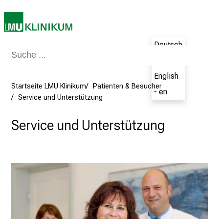
n
K
a
r
Deutsch
r
- de
i
e
English
r
Startseite LMU Klinikum
Patienten & Besucher
- en
Service und Unterstützung
e
t
Service und Unterstützung
a
g
d
e
r
P
f
l