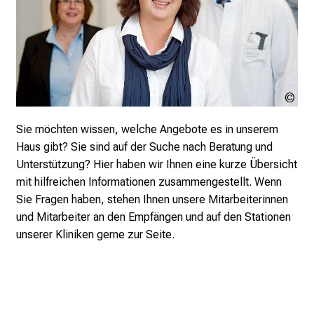
e
g
e
a
m
L
LM
M
Kli
U
Sie möchten wissen, welche Angebote es in unserem
K
Haus gibt? Sie sind auf der Suche nach Beratung und
l
Unterstützung? Hier haben wir Ihnen eine kurze Übersicht
i
mit hilfreichen Informationen zusammengestellt. Wenn
n
Sie Fragen haben, stehen Ihnen unsere Mitarbeiterinnen
i
und Mitarbeiter an den Empfängen und auf den Stationen
k
unserer Kliniken gerne zur Seite.
u
m
–
e