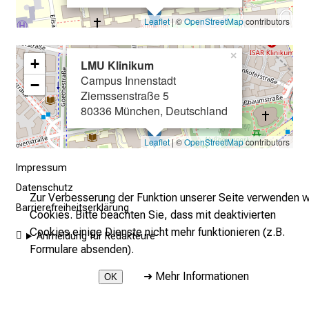
l
Leaflet
| ©
OpenStreetMap
contributors
l
e
×
n
+
LMU Klinikum
u
Campus Innenstadt
−
n
Ziemssenstraße 5
80336 München, Deutschland
d
g
Leaflet
| ©
OpenStreetMap
contributors
a
n
Impressum
z
Datenschutz
h
Zur Verbesserung der Funktion unserer Seite verwenden w
Barrierefreiheitserklärung
e
Cookies. Bitte beachten Sie, dass mit deaktivierten
i
Cookies einige Dienste nicht mehr funktionieren (z.B.
Anmeldung für Redakteure
t
Formulare absenden).
l
➜
Mehr Informationen
OK
i
c
2026 © LMU Klinikum