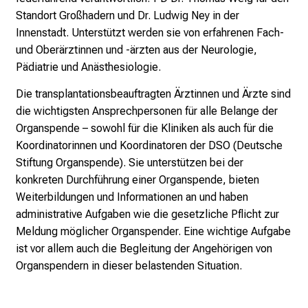
r
Standort Großhadern und Dr. Ludwig Ney in der
P
Innenstadt. Unterstützt werden sie von erfahrenen Fach-
f
und Oberärztinnen und -ärzten aus der Neurologie,
l
Pädiatrie und Anästhesiologie.
e
g
Die transplantationsbeauftragten Ärztinnen und Ärzte sind
e
die wichtigsten Ansprechpersonen für alle Belange der
a
Organspende – sowohl für die Kliniken als auch für die
m
Koordinatorinnen und Koordinatoren der DSO (Deutsche
L
Stiftung Organspende). Sie unterstützen bei der
M
konkreten Durchführung einer Organspende, bieten
U
Weiterbildungen und Informationen an und haben
K
administrative Aufgaben wie die gesetzliche Pflicht zur
l
Meldung möglicher Organspender. Eine wichtige Aufgabe
i
ist vor allem auch die Begleitung der Angehörigen von
n
Organspendern in dieser belastenden Situation.
i
k