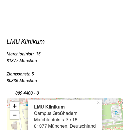
k
e
i
n
d
e
LMU Klinikum
n
a
Marchioninistr. 15
n
81377 München
s
Ziemssenstr. 5
p
80336 München
r
u
089 4400 - 0
c
×
h
+
LMU Klinikum
s
Campus Großhadern
−
v
Marchioninistraße 15
81377 München, Deutschland
o