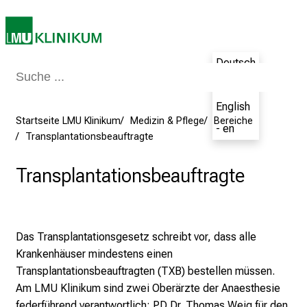
2
5
d
e
Deutsch
n
- de
K
a
English
r
Startseite LMU Klinikum
Medizin & Pflege
Bereiche
- en
r
Transplantationsbeauftragte
i
Transplantationsbeauftragte
e
r
e
t
Das Transplantationsgesetz schreibt vor, dass alle
a
Krankenhäuser mindestens einen
g
Transplantationsbeauftragten (TXB) bestellen müssen.
d
Am LMU Klinikum sind zwei Oberärzte der Anaesthesie
e
federführend verantwortlich: PD Dr. Thomas Weig für den