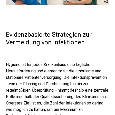
LM
n
Kli
S
i
e
s
Evidenzbasierte Strategien zur 
p
Vermeidung von Infektionen
a
n
n
e
Hygiene ist für jedes Krankenhaus eine tägliche
n
Herausforderung und elementar für die ambulante und
d
stationäre Patientenversorgung. Die Infektionsprävention
e
– von der Planung und Durchführung bis hin zur
I
regelmäßigen Überprüfung – nimmt deshalb eine zentrale
n
Rolle innerhalb der Qualitätssicherung des Klinikums ein.
f
Oberstes Ziel ist es, die Zahl der Infektionen so gering
o
wie möglich zu halten, um ein Maximum an
r