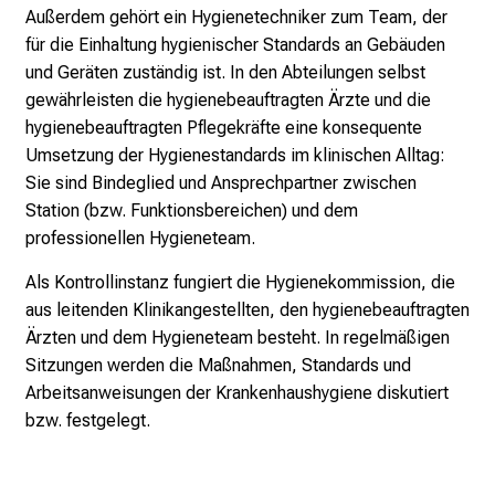
Außerdem gehört ein Hygienetechniker zum Team, der
b
für die Einhaltung hygienischer Standards an Gebäuden
i
und Geräten zuständig ist. In den Abteilungen selbst
l
gewährleisten die hygienebeauftragten Ärzte und die
d
hygienebeauftragten Pflegekräfte eine konsequente
u
Umsetzung der Hygienestandards im klinischen Alltag:
n
Sie sind Bindeglied und Ansprechpartner zwischen
g
Station (bzw. Funktionsbereichen) und dem
e
professionellen Hygieneteam.
n
.
Als Kontrollinstanz fungiert die Hygienekommission, die
K
aus leitenden Klinikangestellten, den hygienebeauftragten
o
Ärzten und dem Hygieneteam besteht. In regelmäßigen
m
Sitzungen werden die Maßnahmen, Standards und
m
Arbeitsanweisungen der Krankenhaushygiene diskutiert
e
bzw. festgelegt.
n
S
i