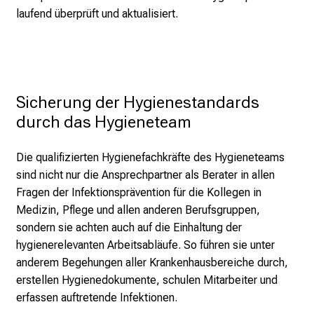
laufend überprüft und aktualisiert.
b
i
l
d
u
Sicherung der Hygienestandards 
n
durch das Hygieneteam
g
e
n
Die qualifizierten Hygienefachkräfte des Hygieneteams
u
sind nicht nur die Ansprechpartner als Berater in allen
n
Fragen der Infektionsprävention für die Kollegen in
d
Medizin, Pflege und allen anderen Berufsgruppen,
W
sondern sie achten auch auf die Einhaltung der
e
hygienerelevanten Arbeitsabläufe. So führen sie unter
i
anderem Begehungen aller Krankenhausbereiche durch,
t
erstellen Hygienedokumente, schulen Mitarbeiter und
e
erfassen auftretende Infektionen.
r