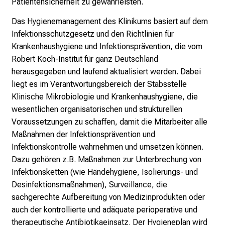
Patientensicherheit zu gewährleisten.
m
Das Hygienemanagement des Klinikums basiert auf dem
a
Infektionsschutzgesetz und den Richtlinien für
t
Krankenhaushygiene und Infektionsprävention, die vom
i
Robert Koch-Institut für ganz Deutschland
o
herausgegeben und laufend aktualisiert werden. Dabei
n
liegt es im Verantwortungsbereich der Stabsstelle
e
Klinische Mikrobiologie und Krankenhaushygiene, die
n
wesentlichen organisatorischen und strukturellen
z
Voraussetzungen zu schaffen, damit die Mitarbeiter alle
u
Maßnahmen der Infektionsprävention und
J
Infektionskontrolle wahrnehmen und umsetzen können.
o
Dazu gehören z.B. Maßnahmen zur Unterbrechung von
b
Infektionsketten (wie Händehygiene, Isolierungs- und
s
Desinfektionsmaßnahmen), Surveillance, die
,
sachgerechte Aufbereitung von Medizinprodukten oder
A
auch der kontrollierte und adäquate perioperative und
u
therapeutische Antibiotikaeinsatz. Der Hygieneplan wird
s