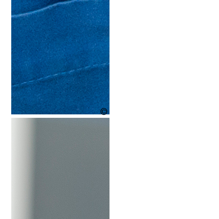
Quelle: Klinikum der Universität Münch
muenchen.de/download/de/pressest