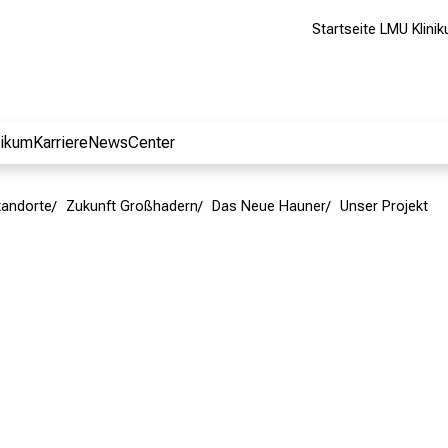
Startseite LMU Klini
nikum
Karriere
NewsCenter
tandorte
Zukunft Großhadern
Das Neue Hauner
Unser Projekt