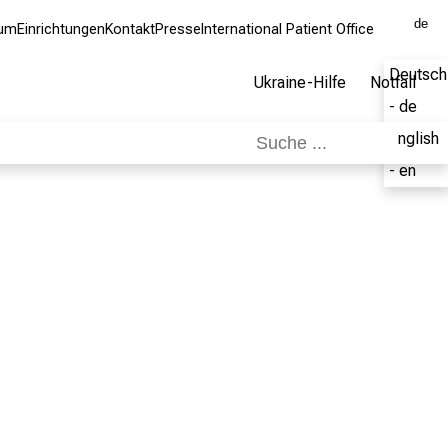
de
kum
Einrichtungen
Kontakt
Presse
International Patient Office
Deutsch
Ukraine-Hilfe
Notfall
- de
English
- en