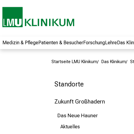
und erhalten Sie
spannende
Informationen zu
Jobs, Ausbildungen
und
Weiterbildungen.
Medizin & Pflege
Patienten & Besucher
Forschung
Lehre
Das Kli
Kommen Sie
vorbei, tauschen
Startseite LMU Klinikum
Das Klinikum
S
Sie sich mit
Kollegen aus und
lassen Sie sich von
Standorte
der gelebten
Pflegewissenschaft
Zukunft Großhadern
begeistern – ganz
unverbindlich und
Das Neue Hauner
ohne Anmeldung.
Aktuelles