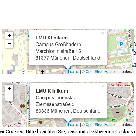
Partner
Partner
Architekten
Architekten
×
+
LMU Klinikum
−
Campus Großhadern
D
Marchioninistraße 15
B
81377 München, Deutschland
Leaflet
| ©
OpenStreetMap
contributors
×
+
LMU Klinikum
−
Campus Innenstadt
Ziemssenstraße 5
80336 München, Deutschland
Leaflet
| ©
OpenStreetMap
contributors
r Cookies. Bitte beachten Sie, dass mit deaktivierten Cookies e