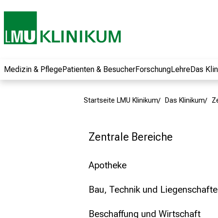
und erhalten Sie
spannende
Informationen zu
Jobs, Ausbildungen
und
Weiterbildungen.
Medizin & Pflege
Patienten & Besucher
Forschung
Lehre
Das Kli
Kommen Sie
vorbei, tauschen
Startseite LMU Klinikum
Das Klinikum
Z
Sie sich mit
Kollegen aus und
lassen Sie sich von
Zentrale Bereiche
der gelebten
Pflegewissenschaft
Apotheke
begeistern – ganz
unverbindlich und
Bau, Technik und Liegenschaft
ohne Anmeldung.
Beschaffung und Wirtschaft