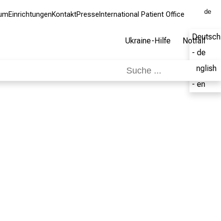
de
kum
Einrichtungen
Kontakt
Presse
International Patient Office
Deutsch
Ukraine-Hilfe
Notfall
- de
English
- en