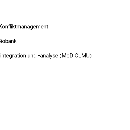
 Konfliktmanagement
Biobank
nintegration und -analyse (MeDICLMU)