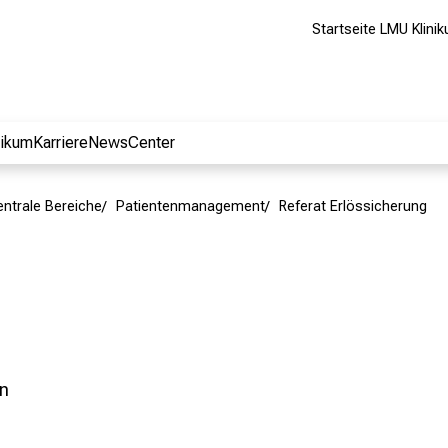
Startseite LMU Klini
nikum
Karriere
NewsCenter
entrale Bereiche
Patientenmanagement
Referat Erlössicherung
en