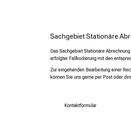
Markus Bura
Leitung Ambulante Abrechnung
089/4400-58240
Sachgebiet Stationäre Ab
089/4400-58242
Das Sachgebiet Stationäre Abrechnung i
vgpofc/jfpg
vimefunlhvfiuyz
erfolgter Fallkodierung mit den entspr
Zur eingehenden Bearbeitung einer Re
können Sie uns gerne per Post oder di
Kontaktformular