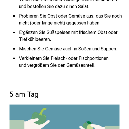
e
und bestellen Sie dazu einen Salat.
n
Probieren Sie Obst oder Gemüse aus, das Sie noch
u
nicht (oder lange nicht) gegessen haben.
n
d
Ergänzen Sie Süßspeisen mit frischem Obst oder
W
Tiefkühlbeeren.
e
Mischen Sie Gemüse auch in Soßen und Suppen.
i
Verkleinern Sie Fleisch- oder Fischportionen
t
und
vergrößern Sie den Gemüseanteil.
e
r
b
i
5 am Tag
l
d
u
n
g