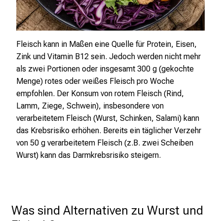
s
c
Sunny
h
stoc
Fleisch kann in Maßen eine Quelle für Protein, Eisen,
a
Zink und Vitamin B12 sein. Jedoch werden nicht mehr
f
als zwei Portionen oder insgesamt 300 g (gekochte
t
Menge) rotes oder weißes Fleisch pro Woche
b
empfohlen. Der Konsum von rotem Fleisch (Rind,
e
Lamm, Ziege, Schwein), insbesondere von
g
verarbeitetem Fleisch (Wurst, Schinken, Salami) kann
e
das Krebsrisiko erhöhen. Bereits ein täglicher Verzehr
i
von 50 g verarbeitetem Fleisch (z.B. zwei Scheiben
s
Wurst) kann das Darmkrebsrisiko steigern.
t
e
r
n
–
Was sind Alternativen zu Wurst und 
g