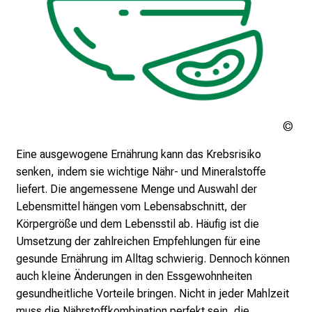
i
g
e
K
a
r
r
bla
i
Ad
Eine ausgewogene Ernährung kann das Krebsrisiko
e
Sto
senken, indem sie wichtige Nähr- und Mineralstoffe
r
liefert. Die angemessene Menge und Auswahl der
e
Lebensmittel hängen vom Lebensabschnitt, der
c
Körpergröße und dem Lebensstil ab. Häufig ist die
h
Umsetzung der zahlreichen Empfehlungen für eine
a
gesunde Ernährung im Alltag schwierig. Dennoch können
n
auch kleine Änderungen in den Essgewohnheiten
c
gesundheitliche Vorteile bringen. Nicht in jeder Mahlzeit
e
muss die Nährstoffkombination perfekt sein, die