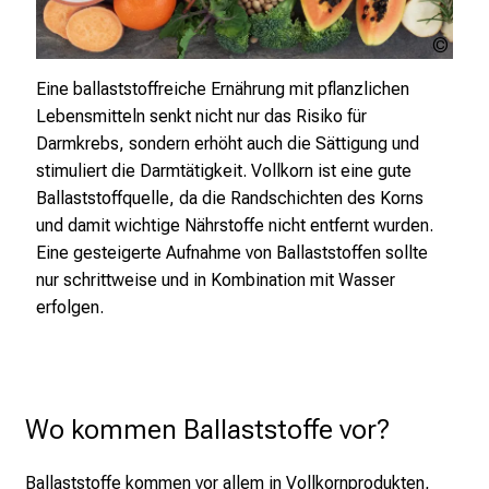
t
K
maril
o
-
Eine ballaststoffreiche Ernährung mit pflanzlichen
stoc
l
Lebensmitteln senkt nicht nur das Risiko für
l
Darmkrebs, sondern erhöht auch die Sättigung und
e
stimuliert die Darmtätigkeit. Vollkorn ist eine gute
g
Ballaststoffquelle, da die Randschichten des Korns
e
und damit wichtige Nährstoffe nicht entfernt wurden.
n
Eine gesteigerte Aufnahme von Ballaststoffen sollte
a
nur schrittweise und in Kombination mit Wasser
u
erfolgen.
s
u
n
d
l
Wo kommen Ballaststoffe vor?
a
s
Ballaststoffe kommen vor allem in Vollkornprodukten,