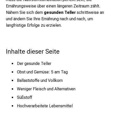
n
Ernährungsweise über einen längeren Zeitraum zählt.
u
Nähern Sie sich dem
gesunden Teller
schrittweise an
n
und ändern Sie Ihre Ernährung nach und nach, um
d
langfristige Erfolge zu erzielen.
e
r
h
a
Inhalte dieser Seite
l
t
Der gesunde Teller
e
n
Obst und Gemüse: 5 am Tag
S
Ballaststoffe und Vollkorn
i
Weniger Fleisch und Alternativen
e
s
Süßstoff
p
Hochverarbeitete Lebensmittel
a