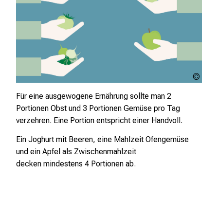
e
n
.
K
o
m
m
LMU
Klini
e
Für eine ausgewogene Ernährung
sollte man 2
n
Portionen Obst und
3 Portionen Gemüse pro Tag
S
verzehren.
Eine Portion entspricht
einer Handvoll.
i
e
Ein Joghurt mit Beeren, eine
Mahlzeit Ofengemüse
v
und ein
Apfel als Zwischenmahlzeit
o
decken
mindestens 4 Portionen ab.
r
b
e
i