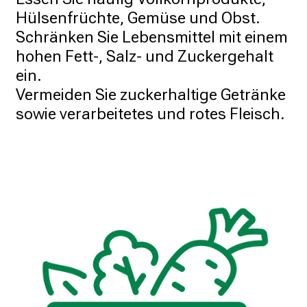
t
Hülsenfrüchte, Gemüse und Obst. 

d
Schränken Sie Lebensmittel mit einem 
e
hohen Fett-, Salz- und Zuckergehalt 
c
ein. 

k
Vermeiden Sie zuckerhaltige Getränke 
e
sowie verarbeitetes und rotes Fleisch. 
n
S
i
e
v
i
e
l
f
ä
l
t