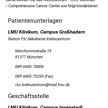
r
– Comprehensive Cancer Center wie folgt kontaktieren:
i
e
Patientenunterlagen
r
e
LMU Klinikum, Campus Großhadern
t
a
Station F5/ Sekretariat Krebszentrum
g
d
Marchioninistraße 15
e
81377 München
r
089 4400-78008
P
f
089 4400-75256 (Fax)
l
yyyeYopijcßiubpfv
;vinm/äJvf mi
e
g
Geschäftsstelle 
e
a
LMU Klinikum, Campus Innenstadt