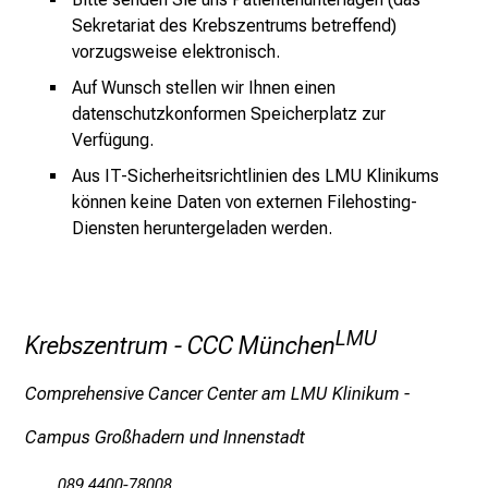
g
Sekretariat des Krebszentrums betreffend)
v
vorzugsweise elektronisch.
o
Auf Wunsch stellen wir Ihnen einen
l
datenschutzkonformen Speicherplatz zur
l
Verfügung.
e
Aus IT-Sicherheitsrichtlinien des LMU Klinikums
r
können keine Daten von externen Filehosting-
i
Diensten heruntergeladen werden.
n
s
p
i
LMU
r
Krebszentrum - CCC München
i
Comprehensive Cancer Center am LMU Klinikum -
e
r
Campus Großhadern und Innenstadt
e
n
089 4400-78008