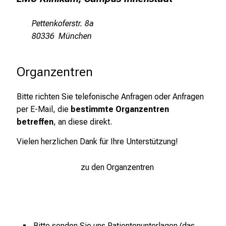
m
L
Pettenkoferstr. 8a
M
80336 München
U
K
Organzentren
l
i
n
Bitte richten Sie telefonische Anfragen oder Anfragen
i
per E-Mail, die
bestimmte Organzentren
k
betreffen
, an diese direkt.
u
Vielen herzlichen Dank für Ihre Unterstützung!
m
–
zu den Organzentren
e
i
n
T
a
Bitte senden Sie uns Patientenunterlagen (das