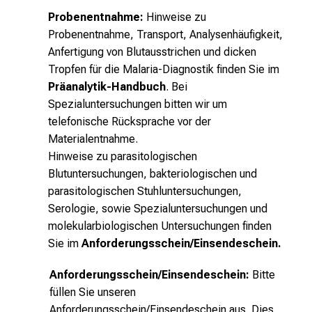
n
Probenentnahme:
Hinweise zu
S
Probenentnahme, Transport, Analysenhäufigkeit,
i
Anfertigung von Blutausstrichen und dicken
e
Tropfen für die Malaria-Diagnostik finden Sie im
s
Präanalytik-Handbuch
. Bei
i
Spezialuntersuchungen bitten wir um
c
telefonische Rücksprache vor der
h
Materialentnahme.
m
Hinweise zu parasitologischen
i
Blutuntersuchungen, bakteriologischen und
t
parasitologischen Stuhluntersuchungen,
K
Serologie, sowie Spezialuntersuchungen und
o
molekularbiologischen Untersuchungen finden
l
Sie im
Anforderungsschein/Einsendeschein
.
l
e
Anforderungsschein/Einsendeschein:
Bitte
g
füllen Sie unseren
e
Anforderungsschein/Einsendeschein
aus
. Dies