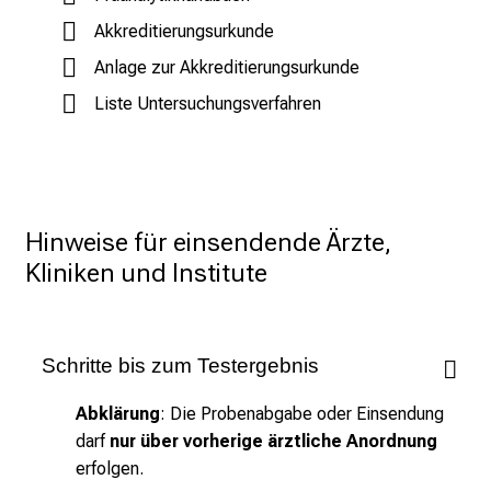
n
Akkreditierungsurkunde
S
i
Anlage zur Akkreditierungsurkunde
e
Liste Untersuchungsverfahren
v
o
r
b
e
Hinweise für einsendende Ärzte, 
i
Kliniken und Institute
,
t
a
u
Schritte bis zum Testergebnis
s
Abklärung
: Die Probenabgabe oder Einsendung
c
darf
nur über vorherige ärztliche Anordnung
h
erfolgen.
e