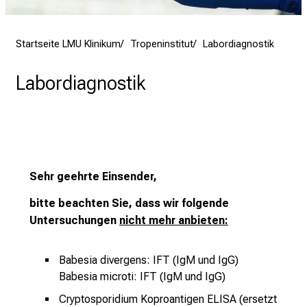
a
K
K
l
l
Startseite LMU Klinikum
Tropeninstitut
Labordiagnostik
t
Labordiagnostik
a
g
.
T
r
e
Sehr geehrte Einsender,
f
f
bitte beachten Sie, dass wir folgende
e
Untersuchungen
nicht mehr anbieten:
n
S
Babesia divergens
: IFT (IgM und IgG)
i
Babesia microti
: IFT (IgM und IgG)
e
Cryptosporidium Koproantigen ELISA (ersetzt
E