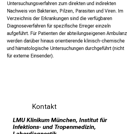
Untersuchungsverfahren
zum direkten und indirekten
o
Nachweis von Bakterien, Pilzen, Parasiten und Viren. Im
r
Verzeichnis der Erkrankungen sind die verfügbaren
m
Diagnoseverfahren für spezifische Erreger einzeln
a
aufgeführt. Für Patienten der abteilungseigenen Ambulanz
t
werden darüber hinaus orientierende klinisch-chemische
i
und hämatologische Untersuchungen durchgeführt (nicht
o
für externe Einsender).
n
e
n
z
u
J
o
Kontakt
b
s
LMU Klinikum München, Institut für
Infektions- und Tropenmedizin,
,
Labordiagnostik