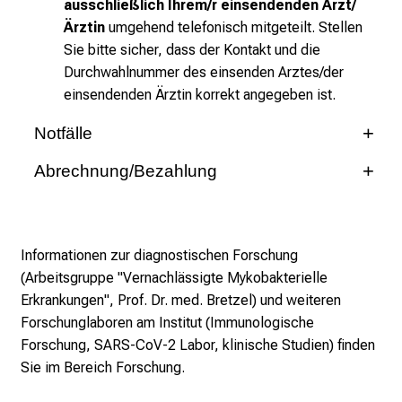
ausschließlich Ihrem/r
einsendenden
Arzt/
l
Ärztin
umgehend telefonisch mitgeteilt. Stellen
e
Sie
bitte sicher, dass der Kontakt und die
g
Durchwahlnummer des einsenden Arztes/der
e
einsendenden Ärztin korrekt angegeben ist.
w
i
Notfälle
s
In dringenden Fällen sind nach telefonischer
s
Abrechnung/Bezahlung
Rücksprache (089 4400-59872) bei einigen
e
Untersuchungen Schnelltests möglich (Ergebnis am
n
Bei
ambulanten Kassenpatienten
kann für
selben Tag). In Notfällen außerhalb der Dienstzeiten
s
eine oder mehrere Untersuchungen ein
(nachts und am Wochenende) wenden Sie sich bitte
Informationen zur diagnostischen Forschung
Überweisungsschein verwendet werden.
c
an den infektions- und tropenmedizinischen 24-
(
Arbeitsgruppe "Vernachlässigte Mykobakterielle
h
Bei
Privatpatienten
geht die Rechnung direkt
Stunden-Notfalldienst (erreichbar über die Zentrale
Erkrankungen", Prof. Dr. med. Bretzel
) und weiteren
a
an den Patienten. Hierzu wird die vollständige
Notaufnahme am Campus Innenstadt, Tel.: 089
Forschunglaboren am Institut (
Immunologische
f
Adresse des Patienten benötigt.
4400-31100).
Forschung
,
SARS-CoV-2 Labor
,
klinische Studien
) finden
t
Die Verrechnung mit
Kliniken
erfolgt direkt.
Sie im Bereich
Forschung
.
b
Bei
anderen Kostenträgern
bitte genaue
e