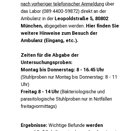
c
nach vorheriger telefonischer Anmeldung
über
h
das Labor (089 4400-59872) direkt an der
v
Ambulanz in der
Leopoldstraße 5, 80802
o
München,
abgegeben werden.
Hier finden Sie
n
weitere Hinweise zum Besuch der
d
Ambulanz
(Eingang, etc.).
e
r
Zeiten für die Abgabe der
g
Untersuchungsproben:
e
Montag bis Donnerstag: 8 - 16.45 Uhr
l
(Stuhlproben nur Montag bis Donnerstag: 8 - 11
e
Uhr)
b
Freitag 8 - 14 Uhr
(Bakteriologische und
t
parasitologische Stuhlproben nur in Notfällen
e
freitagvormittags)
n
P
Ergebnisse:
Wichtige Befunde
werden
f