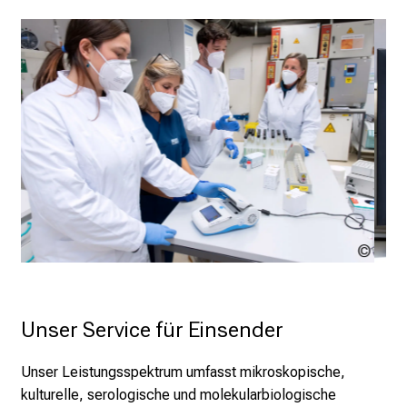
t
e
n
S
i
e
s
p
a
n
n
LMU
LM
e
Klinikum
Kli
n
d
Unser Service für Einsender
e
I
Unser Leistungsspektrum umfasst mikroskopische,
n
kulturelle, serologische und molekularbiologische
f