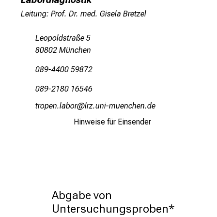
A
u
Leitung: Prof. Dr. med. Gisela Bretzel
s
b
Leopoldstraße 5
i
80802 München
l
089-4400 59872
d
u
089-2180 16546
n
bnpüöiueägjüp
äpß fSul_vfiuyziusmi
g
e
Hinweise für Einsender
n
u
n
d
W
Abgabe von 
e
i
Untersuchungsproben*