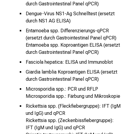
durch Gastrointestinal Panel qPCR)
x
p
Dengue-Virus NS1-Ag Schnelltest (ersetzt
e
durch NS1 AG ELISA)
r
Entamoeba spp
. Differenzierungs-qPCR
t
(ersetzt durch Gastrointestinal Panel qPCR)
e
Entamoeba spp
. Koproantigen ELISA (ersetzt
n
durch Gastrointestinal Panel qPCR)
,
Fasciola hepatica
: ELISA und Immunoblot
e
n
Giardia lamblia Koproantigen ELISA (ersetzt
durch Gastrointestinal Panel qPCR)
t
d
Microsporidia
spp.: PCR und RFLP
e
Microsporidia spp
.: Färbung und Mikroskopie
c
Rickettsia spp.
(Fleckfiebergruppe): IFT (IgM
k
und IgG) und qPCR
e
Rickettsia spp.
(Zeckenbissfiebergruppe):
n
IFT (IgM und IgG) und qPCR
S