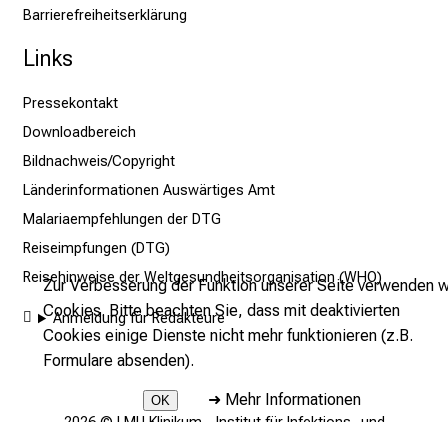
Barrierefreiheitserklärung
e
l
Links
d
u
Pressekontakt
n
Downloadbereich
g
Bildnachweis/Copyright
.
Länderinformationen Auswärtiges Amt
Malariaempfehlungen der DTG
mehr Informationen
Reiseimpfungen (DTG)
Reisehinweise der Weltgesundheitsorganisation (WHO)
Zur Verbesserung der Funktion unserer Seite verwenden w
Schließen
Cookies. Bitte beachten Sie, dass mit deaktivierten
Anmeldung für Redakteure
Cookies einige Dienste nicht mehr funktionieren (z.B.
Formulare absenden).
➜
Mehr Informationen
OK
2026 © LMU Klinikum - Institut für Infektions- und
Tropenmedizin