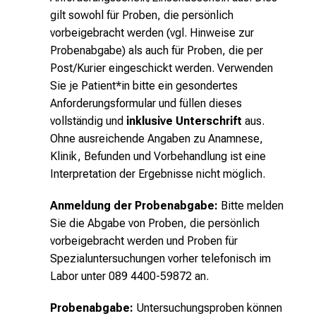
n
gilt sowohl für Proben, die persönlich
a
vorbeigebracht werden (vgl. Hinweise zur
u
Probenabgabe) als auch für Proben, die per
s
Post/Kurier eingeschickt werden.
Verwenden
u
Sie je Patient*in bitte ein gesondertes
n
Anforderungsformular und füllen dieses
d
vollständig und
inklusive Unterschrift
aus.
l
Ohne ausreichende Angaben zu Anamnese,
a
Klinik, Befunden und Vorbehandlung ist eine
s
Interpretation der Ergebnisse nicht möglich.
s
e
Anmeldung der Probenabgabe:
Bitte melden
n
Sie die Abgabe von Proben, die persönlich
S
vorbeigebracht werden und Proben für
i
Spezialuntersuchungen vorher telefonisch im
e
Labor unter 089 4400-59872 an.
s
i
Probenabgabe:
Untersuchungsproben können