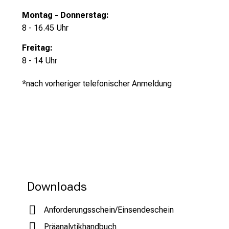
t
e
Montag - Donnerstag:
r
8 - 16.45 Uhr
b
Freitag:
i
8 - 14 Uhr
l
d
*
nach vorheriger telefonischer Anmeldung
u
n
g
e
n
.
K
o
Downloads
m
m
Anforderungsschein/Einsendeschein
e
Präanalytikhandbuch