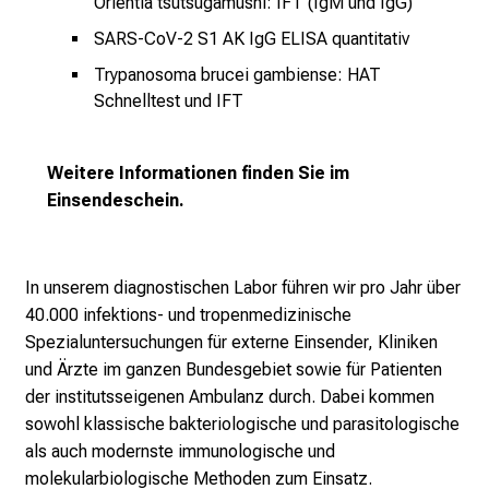
Orientia tsutsugamushi
: IFT (IgM und IgG)
i
SARS-CoV-2 S1 AK IgG ELISA quantitativ
e
v
Trypanosoma brucei gambiense
: HAT
i
Schnelltest und IFT
e
l
Weitere Informationen finden Sie im
f
Einsendeschein
.
ä
l
t
In unserem diagnostischen Labor führen wir pro Jahr über
i
40.000 infektions- und tropenmedizinische
g
Spezialuntersuchungen für externe Einsender, Kliniken
e
und Ärzte im ganzen Bundesgebiet sowie für Patienten
K
der
institutsseigenen Ambulanz
durch. Dabei kommen
a
sowohl klassische bakteriologische und parasitologische
r
als auch modernste immunologische und
r
molekularbiologische Methoden zum Einsatz.
i