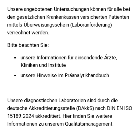
e
Unsere angebotenen Untersuchungen können für alle bei
r
den gesetzlichen Krankenkassen versicherten Patienten
e
mittels Überweisungsschein (Laboranforderung)
c
verrechnet werden.
h
Bitte beachten Sie:
a
n
unsere Informationen für einsendende Ärzte,
c
Kliniken und Institute
e
unsere Hinweise im Präanalytikhandbuch
n
u
n
d
Unsere diagnostischen Laboratorien sind durch die
e
deutsche Akkreditierungsstelle (DAkkS) nach DIN EN ISO
r
15189:2024 akkreditiert.
Hier finden Sie weitere
h
Informationen zu unserem Qualitätsmanagement.
a
l