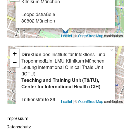
Klinikum München
b
i
Leopoldstraße 5
n
80802 München
d
l
Leaflet
| ©
OpenStreetMap
contributors
i
c
×
+
Direktion
des Instituts für Infektions- und
h
Tropenmedizin, LMU Klinikum München,
−
u
Leitung International Clinical Trials Unit
n
(ICTU)
d
Teaching and Training Unit (T&TU),
o
Center for International Health (CIH)
h
Türkenstraße 89
n
Leaflet
| ©
OpenStreetMap
contributors
80799 München
e
A
Impressum
n
Datenschutz
m