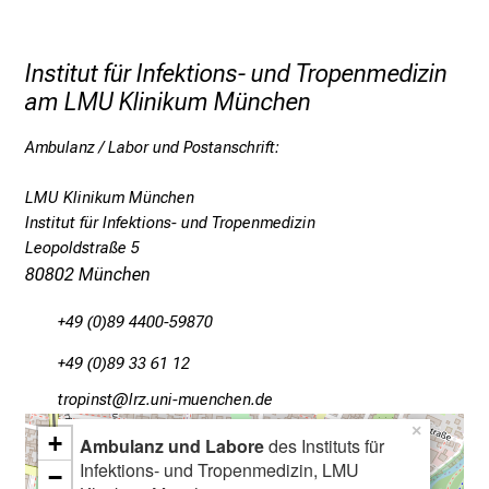
Bezeichnung und vollständige Anschrift
g
angeben.
e
Institut für Infektions- und Tropenmedizin
i
am LMU Klinikum München
s
t
Ambulanz / Labor und Postanschrift:
e
r
LMU Klinikum München
n
Institut für Infektions- und Tropenmedizin
–
Leopoldstraße 5
g
80802 München
a
n
+49 (0)89 4400-59870
z
+49 (0)89 33 61 12
u
n
bpüölucb
äpßeful_vfinuyziuemi
v
×
+
Ambulanz und Labore
des Instituts für
e
Infektions- und Tropenmedizin, LMU
−
r