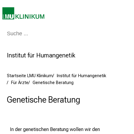
e
b
e
n
Medizin & Pflege
Patienten & Besucher
Forschung
Lehre
Das Kli
S
i
e
Institut für Humangenetik
a
m
2
Startseite LMU Klinikum
Institut für Humangenetik
7
Für Ärzte
Genetische Beratung
.
J
Genetische Beratung
u
n
i
2
In der genetischen Beratung wollen wir den
0