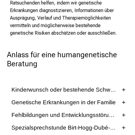
Ratsuchenden helfen, indem wir genetische
2
Erkrankungen diagnostizieren, Informationen über
5
Ausprägung, Verlauf und Therapiemöglichkeiten
d
vermitteln und möglicherweise bestehende
e
genetische Risiken abschätzen oder ausschließen.
n
K
a
Anlass für eine humangenetische
r
Beratung
r
i
e
r
Kinderwunsch oder bestehende Schwangersch
e
Eine Familienplanung ist häufig mit vielen Fragen
Genetische Erkrankungen in der Familie
t
verbunden. Besonders bei unerfülltem Kinderwunsch,
a
In unserer Spezialsprechstunde für Ratsuchende mit
Fehlbildungen und Entwicklungsstörungen
wiederholten Fehlgeburten, oder bekannten
g
Erkrankungen in der Familie beraten wir Patientinnen
genetischen Erkrankungen in der Familie. Auch
Entwicklungsverzögerungen und auffällige
d
Spezialsprechstunde Birt-Hogg-Dubé-Syndrom
und Patienten, in deren Familien Erbkrankheiten
während der Schwangerschaft, etwa bei einem
körperliche Merkmale können Ausdruck einer
e