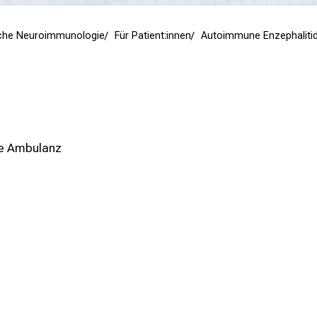
nische Neuroimmunologie
Für Patient:innen
Autoimmune Enzephaliti
e Ambulanz