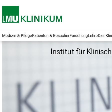
und erhalten Sie
spannende
Informationen zu
Jobs, Ausbildungen
und
Weiterbildungen.
Medizin & Pflege
Patienten & Besucher
Forschung
Lehre
Das Kli
Kommen Sie
vorbei, tauschen
Institut für Klini
Sie sich mit
Kollegen aus und
lassen Sie sich von
der gelebten
Pflegewissenschaft
begeistern – ganz
unverbindlich und
ohne Anmeldung.