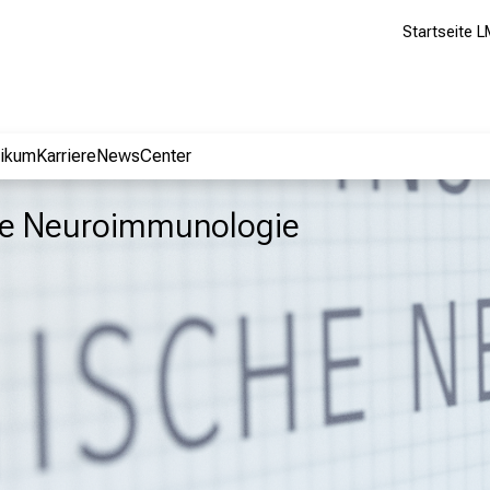
Startseite L
nikum
Karriere
NewsCenter
sche Neuroimmunologie