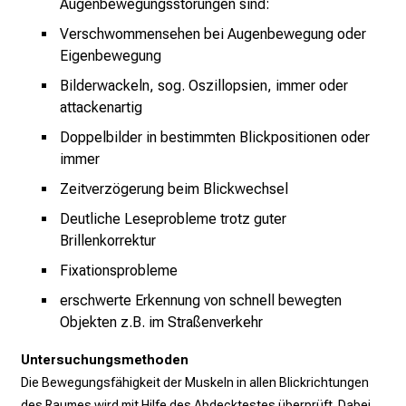
Augenbewegungsstörungen sind:
l
Verschwommensehen bei Augenbewegung oder
e
Eigenbewegung
n
u
Bilderwackeln, sog. Oszillopsien, immer oder
attackenartig
n
d
Doppelbilder in bestimmten Blickpositionen oder
g
immer
a
Zeitverzögerung beim Blickwechsel
n
Deutliche Leseprobleme trotz guter
z
Brillenkorrektur
h
e
Fixationsprobleme
i
erschwerte Erkennung von schnell bewegten
t
Objekten z.B. im Straßenverkehr
l
i
Untersuchungsmethoden
c
Die Bewegungsfähigkeit der Muskeln in allen Blickrichtungen
h
des Raumes wird mit Hilfe des Abdecktestes überprüft. Dabei