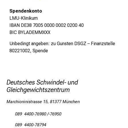
n
u
Spendenkonto
n
LMU-Klinikum
d
IBAN DE38 7005 0000 0002 0200 40
e
BIC BYLADEMMXXX
r
Unbedingt angeben: zu Gunsten DSGZ – Finanzstelle
h
80221002, Spende
a
l
t
e
n
Deutsches Schwindel- und
S
Gleichgewichtszentrum
i
e
Marchioninistrasse 15, 81377 München
s
089 4400-76980 /-76950
p
a
089 4400-78794