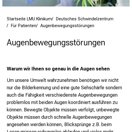
i
r
i
Startseite LMU Klinikum
Deutsches Schwindelzentrum
Für Patienten
Augenbewegungsstörungen
e
r
Augenbewegungsstörungen
e
n
d
e
Warum wir Ihnen so genau in die Augen sehen
r
E
Um unsere Umwelt wahrzunehmen benötigen wir nicht
i
nur die Bilderkennung und eine gute Sehschärfe sondern
n
auch die Fähigkeit verschiedenste Augenbewegungen
b
problemlos mit beiden Augen koordiniert ausführen zu
l
können. Bewegte Objekte müssen verfolgt, unbewegte
i
Objekte müssen durch schnelle Augenbewegungen
c
angesehen werden können, Blicksprünge z.B. beim
k
Lesen müssen reibungslos ablaufen und vieles mehr.