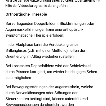
wird die genaue Aufzeichnung eines solchen Augenzitterns mit
f
Hilfe der Videookulographie durchgeführt.
f
Orthoptische Therapie
e
n
Bei vorliegenden Doppelbildern, Blicklähmungen oder
S
Augenmuskellähmungen kann eine orthoptisch-
i
symptomatische Therapie erfolgen:
e
In der Akutphase kann die Verdeckung eines
E
Brillenglases (z.B. mit einer Mattfolie) helfen die
x
Orientierung im Alltag wiederherzustellen.
p
e
Bei konstanten Doppelbildern wird der Schielwinkel
r
durch Prismen korrigiert,
um wieder beidäugiges Sehen
t
zu ermöglichen
e
Bei Bewegungsstörungen der Augenmuskeln, welche
n
durch
Nervenlähmungen oder Störungen der
,
Steuerzentren bedingt sind, können unterstützend
e
Bewegungsübungen durchgeführt werden