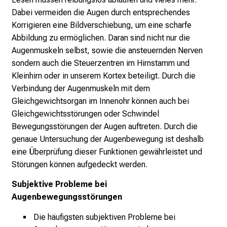
e
Dabei vermeiden die Augen durch entsprechendes
i
Korrigieren eine Bildverschiebung, um eine scharfe
n
Abbildung zu ermöglichen. Daran sind nicht nur die
d
Augenmuskeln selbst, sowie die ansteuernden Nerven
e
sondern auch die Steuerzentren im Hirnstamm und
n
Kleinhirn oder in unserem Kortex beteiligt. Durch die
a
Verbindung der Augenmuskeln mit dem
n
Gleichgewichtsorgan im Innenohr können auch bei
s
Gleichgewichtsstörungen oder Schwindel
p
Bewegungsstörungen der Augen auftreten. Durch die
r
genaue Untersuchung der Augenbewegung ist deshalb
u
eine Überprüfung dieser Funktionen gewährleistet und
c
Störungen können aufgedeckt werden.
h
Subjektive Probleme bei
s
Augenbewegungsstörungen
v
o
Die häufigsten subjektiven Probleme bei
l