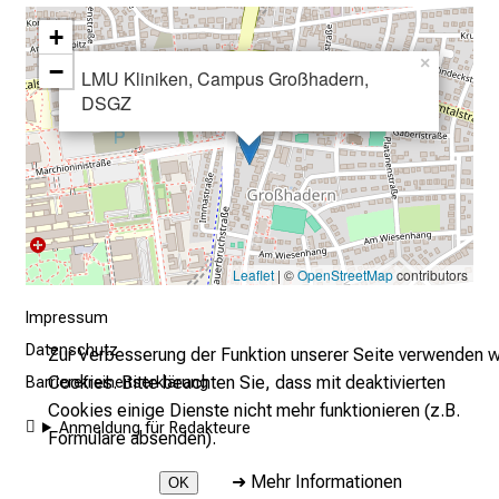
n
+
n
e
×
−
LMU Kliniken, Campus Großhadern,
n
DSGZ
d
e
I
n
f
o
Leaflet
| ©
OpenStreetMap
contributors
r
m
Impressum
a
Datenschutz
Zur Verbesserung der Funktion unserer Seite verwenden w
t
Cookies. Bitte beachten Sie, dass mit deaktivierten
Barrierefreiheitserklärung
i
Cookies einige Dienste nicht mehr funktionieren (z.B.
o
Anmeldung für Redakteure
Formulare absenden).
n
e
➜
Mehr Informationen
OK