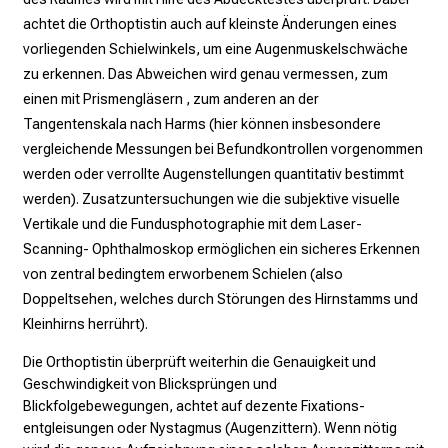
e
achtet die Orthoptistin auch auf kleinste Änderungen eines
n
vorliegenden Schielwinkels, um eine Augenmuskelschwäche
P
zu erkennen. Das Abweichen wird genau vermessen, zum
f
einen mit Prismengläsern , zum anderen an der
l
Tangentenskala nach Harms (hier können insbesondere
e
vergleichende Messungen bei Befundkontrollen vorgenommen
g
werden oder verrollte Augenstellungen quantitativ bestimmt
e
werden). Zusatzuntersuchungen wie die subjektive visuelle
a
Vertikale und die Fundusphotographie mit dem Laser-
l
Scanning- Ophthalmoskop ermöglichen ein sicheres Erkennen
l
von zentral bedingtem erworbenem Schielen (also
t
Doppeltsehen, welches durch Störungen des Hirnstamms und
a
Kleinhirns herrührt).
g
Die Orthoptistin überprüft weiterhin die Genauigkeit und
.
Geschwindigkeit von Blicksprüngen und
T
Blickfolgebewegungen, achtet auf dezente Fixations-
r
entgleisungen oder Nystagmus (Augenzittern). Wenn nötig
e