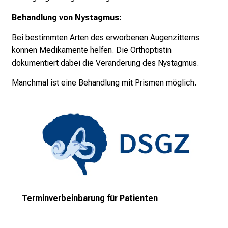
n
t
Behandlung von Nystagmus:
d
Bei bestimmten Arten des erworbenen Augenzitterns
e
können Medikamente helfen. Die Orthoptistin
c
dokumentiert dabei die Veränderung des Nystagmus.
k
e
Manchmal ist eine Behandlung mit Prismen möglich.
n
S
i
e
v
i
e
l
f
Terminverbeinbarung für Patienten
ä
l