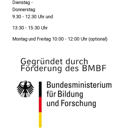
t
Dienstag -
i
Donnerstag
g
9.30 - 12.30 Uhr und
e
13:30 - 15:30 Uhr
K
a
Montag und Freitag 10:00 - 12:00 Uhr (optional)
r
r
i
e
r
e
c
h
a
n
c
e