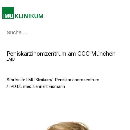
n
S
i
e
Medizin & Pflege
Patienten & Besucher
Forschung
Lehre
Das Kli
a
m
2
Peniskarzinomzentrum am CCC München
7
ᴸᴹᵁ
.
J
u
Startseite LMU Klinikum
Peniskarzinomzentrum
n
PD Dr. med. Lennert Eismann
i
2
0
2
5
d