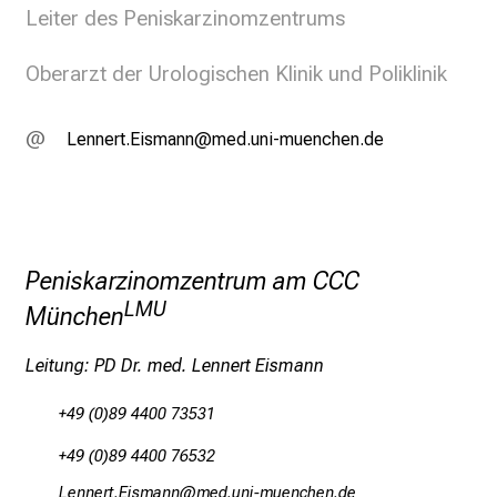
f
Leiter des Peniskarzinomzentrums
l
e
Oberarzt der Urologischen Klinik und Poliklinik
g
e
a
ViuuipbtNlScvg,uu
vim-ful+vfiuyziutmi
m
L
M
U
Peniskarzinomzentrum am CCC
K
l
LMU
München
i
n
Leitung: PD Dr. med. Lennert Eismann
i
+49 (0)89 4400 73531
k
u
+49 (0)89 4400 76532
m
ViuuipbsNlcvguu
vim:-fulrvfiuyziutmi