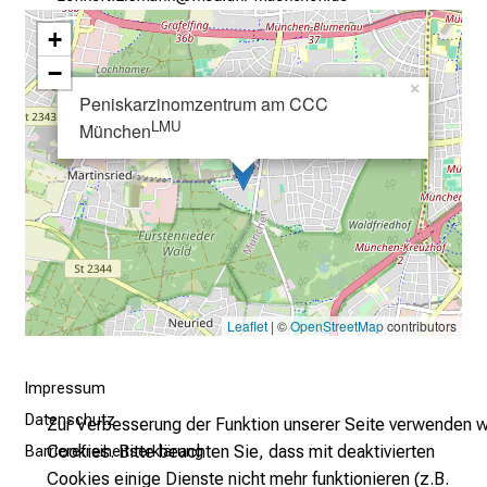
–
e
+
i
−
n
×
Peniskarzinomzentrum am CCC
T
LMU
München
a
g
v
o
l
l
e
Leaflet
| ©
OpenStreetMap
contributors
r
i
n
Impressum
s
Datenschutz
Zur Verbesserung der Funktion unserer Seite verwenden w
p
Cookies. Bitte beachten Sie, dass mit deaktivierten
Barrierefreiheitserklärung
i
Cookies einige Dienste nicht mehr funktionieren (z.B.