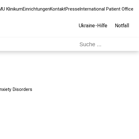
MU Klinikum
Einrichtungen
Kontakt
Presse
International Patient Office
Ukraine-Hilfe
Notfall
nxiety Disorders