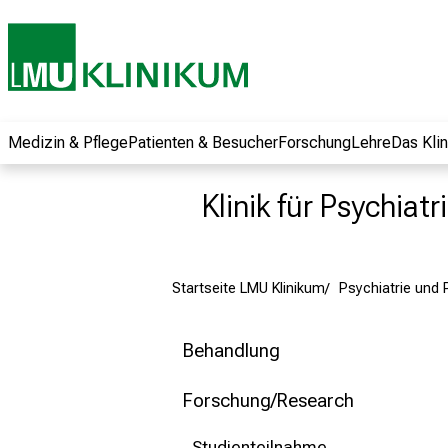
und erhalten Sie
spannende
Informationen zu
Jobs, Ausbildungen
und
Weiterbildungen.
Medizin & Pflege
Patienten & Besucher
Forschung
Lehre
Das Kli
Kommen Sie
vorbei, tauschen
Klinik für Psychiat
Sie sich mit
Kollegen aus und
lassen Sie sich von
Startseite LMU Klinikum
Psychiatrie und
der gelebten
Pflegewissenschaft
begeistern – ganz
Behandlung
unverbindlich und
ohne Anmeldung.
Forschung/Research
Studienteilnahme