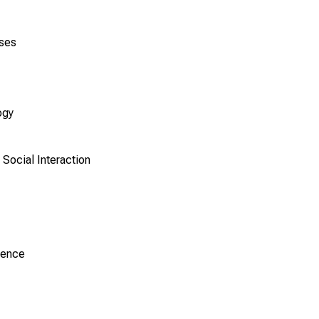
ases
ogy
Social Interaction
ience