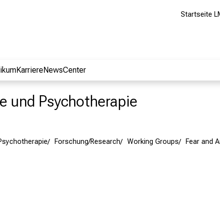
Startseite L
nikum
Karriere
NewsCenter
rie und Psychotherapie
 Psychotherapie
Forschung/Research
Working Groups
Fear and A