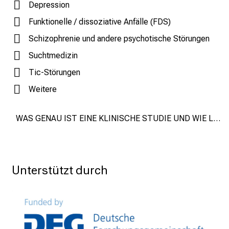
Depression
c
k
Funktionelle / dissoziative Anfälle (FDS)
e
Schizophrenie und andere psychotische Störungen
i
Suchtmedizin
n
d
Tic-Störungen
e
Weitere
n
a
WAS GENAU IST EINE KLINISCHE STUDIE UND WIE LÄUFT DIESE AB ?
n
s
p
r
Unterstützt durch
u
c
h
s
v