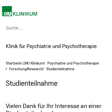
e
r
P
f
l
Medizin & Pflege
Patienten & Besucher
Forschung
Lehre
Das Kli
e
g
e
Klinik für Psychiatrie und Psychotherapie
a
m
Startseite LMU Klinikum
Psychiatrie und Psychotherapie
L
Forschung/Research
Studienteilnahme
M
U
Studienteilnahme
K
l
i
n
Vielen Dank für Ihr Interesse an einer 
i