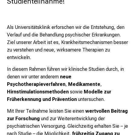
Studienteilnahme!
k
u
m
–
Als Universitätsklinik erforschen wir die Entstehung, den
e
Verlauf und die Behandlung psychischer Erkrankungen.
i
Ziel unserer Arbeit ist es, Krankheitsmechanismen besser
n
zu verstehen und neue, wirksamere Therapien zu
T
entwickeln.
a
In diesem Rahmen führen wir klinische Studien durch, in
g
denen wir unter anderem
neue
v
Psychotherapieverfahren
,
Medikamente
,
o
Hirnstimulationsmethoden
sowie
Modelle zur
l
Früherkennung und Prävention
untersuchen.
l
e
Mit Ihrer Teilnahme leisten Sie einen
wertvollen Beitrag
r
zur Forschung
und zur Weiterentwicklung der
i
psychiatrischen Versorgung. Gleichzeitig erhalten Sie – je
n
nach Studie – die Möglichkeit,
frühzeitig Zugang zu