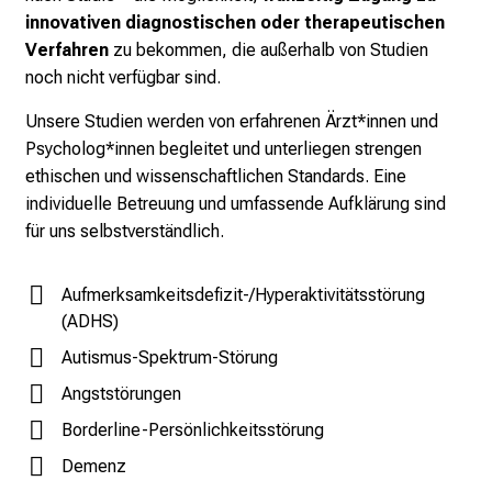
s
innovativen diagnostischen oder therapeutischen
p
Verfahren
zu bekommen, die außerhalb von Studien
i
noch nicht verfügbar sind.
r
i
Unsere Studien werden von erfahrenen Ärzt*innen und
e
Psycholog*innen begleitet und unterliegen strengen
r
ethischen und wissenschaftlichen Standards. Eine
e
individuelle Betreuung und umfassende Aufklärung sind
n
für uns selbstverständlich.
d
e
Aufmerksamkeitsdefizit-/Hyperaktivitätsstörung
r
(ADHS)
E
Autismus-Spektrum-Störung
i
Angststörungen
n
b
Borderline-Persönlichkeitsstörung
l
Demenz
i