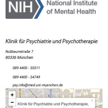
r
e
f
f
e
n
Klinik für Psychiatrie und Psychotherapie
S
i
Nußbaumstraße 7
e
80336 München
E
x
089 4400 - 55511
p
e
089 4400 - 54749
r
ö,cј luwüS
vim ful+v:fiuyziuemi
t
+
e
×
n
−
Klinik für Psychiatrie und Psychotherapie,
,