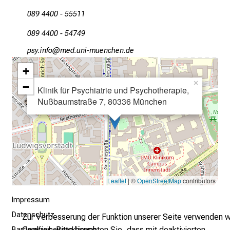
089 4400 - 55511
089 4400 - 54749
aöcј luwü
vimeful_vfiSuyziu/mi
+
×
−
Klinik für Psychiatrie und Psychotherapie,
Nußbaumstraße 7, 80336 München
Leaflet
| ©
OpenStreetMap
contributors
Impressum
Datenschutz
Zur Verbesserung der Funktion unserer Seite verwenden w
Cookies. Bitte beachten Sie, dass mit deaktivierten
Barrierefreiheitserklärung