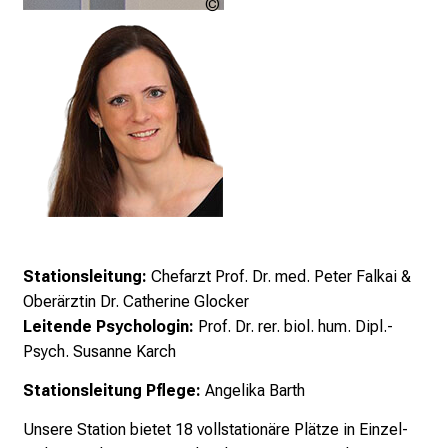
http://www.klinikum.uni-
h
muenchen.de/download/de/pressest
a
f
t
b
e
g
e
i
s
t
Stationsleitung:
Chefarzt Prof. Dr. med. Peter Falkai
&
e
Oberärztin Dr. Catherine Glocker
r
Leitende Psychologin:
Prof. Dr. rer. biol. hum. Dipl.-
n
Psych. Susanne Karch
–
Stationsleitung Pflege:
Angelika Barth
g
a
Unsere Station bietet 18 vollstationäre Plätze in Einzel-
n