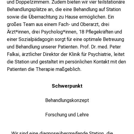
und Doppelzimmern. Zudem bieten wir vier teilstationäre
z
Behandlungsplätze an, die eine Behandlung auf Station
u
sowie die Übernachtung zu Hause ermöglichen. Ein
n
großes Team aus einem Fach- und Oberarzt, drei
v
Ärzt*innen, drei Psycholog*innen, 18 Pflegekräften und
e
einer Sozialpädagogin sorgt für eine optimale Betreuung
r
und Behandlung unserer Patienten. Prof. Dr. med. Peter
b
Falkai, ärztlicher Direktor der Klinik für Psychiatrie, leitet
i
die Station und gestaltet im persönlichen Kontakt mit den
n
Patienten die Therapie maßgeblich.
d
l
Schwerpunkt
i
c
Behandlungskonzept
h
u
Forschung und Lehre
n
d
Wir sind eine diagnoseübergreifende Station, die
o