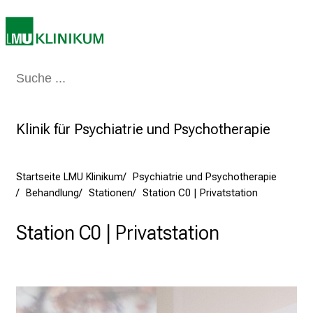
P
f
l
e
Medizin & Pflege
Patienten & Besucher
Forschung
Lehre
Das Kli
g
e
a
Klinik für Psychiatrie und Psychotherapie
l
l
t
Startseite LMU Klinikum
Psychiatrie und Psychotherapie
a
Behandlung
Stationen
Station C0 | Privatstation
g
.
Station C0 | Privatstation
T
r
e
f
f