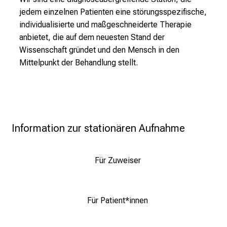
jedem einzelnen Patienten eine störungsspezifische,
h
individualisierte und maßgeschneiderte Therapie
n
anbietet, die auf dem neuesten Stand der
e
Wissenschaft gründet und den Mensch in den
A
Mittelpunkt der Behandlung stellt.
n
m
e
l
d
u
Information zur stationären Aufnahme
n
g
Für Zuweiser
.
mehr Informationen
Für Patient*innen
Schließen