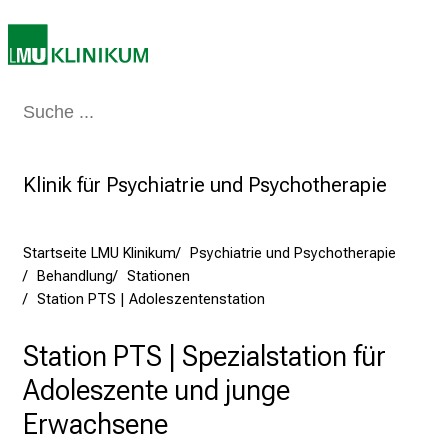
e
c
h
a
Medizin & Pflege
Patienten & Besucher
Forschung
Lehre
Das Kli
n
c
e
Klinik für Psychiatrie und Psychotherapie
n
u
n
Startseite LMU Klinikum
Psychiatrie und Psychotherapie
d
Behandlung
Stationen
e
Station PTS | Adoleszentenstation
r
h
Station PTS | Spezialstation für
a
Adoleszente und junge
l
t
Erwachsene
e