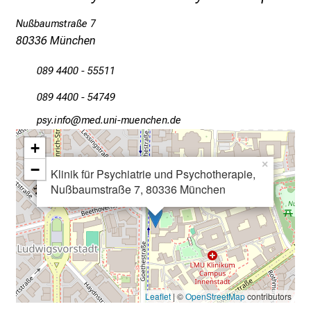
Nußbaumstraße 7
80336 München
089 4400 - 55511
089 4400 - 54749
öcј dluwü
vimS fulrv,fiuyJziu mi
+
×
−
Klinik für Psychiatrie und Psychotherapie,
Nußbaumstraße 7, 80336 München
Leaflet
| ©
OpenStreetMap
contributors