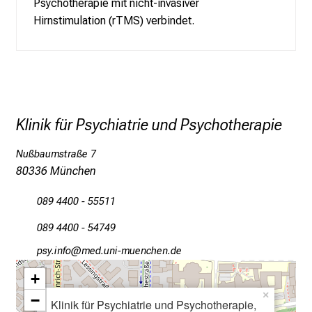
g
Psychotherapie mit nicht-invasiver
v
Hirnstimulation (rTMS) verbindet.
o
l
l
e
r
Klinik für Psychiatrie und Psychotherapie
i
n
Nußbaumstraße 7
s
80336 München
p
i
089 4400 - 55511
r
089 4400 - 54749
i
e
öcј-luwü
vimsfWWulJrvfiuyziuemi
r
+
e
×
−
n
Klinik für Psychiatrie und Psychotherapie,