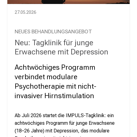
m
L
27.05.2026
M
U
K
NEUES BEHANDLUNGSANGEBOT
l
Neu: Tagklinik für junge
i
Erwachsene mit Depression
n
i
Achtwöchiges Programm
k
verbindet modulare
u
m
Psychotherapie mit nicht-
–
invasiver Hirnstimulation
e
i
n
Ab Juli 2026 startet die IMPULS-Tagklinik: ein
T
achtwöchiges Programm für junge Erwachsene
a
(18–26 Jahre) mit Depression, das modulare