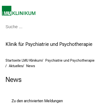
2
7
.
J
Medizin & Pflege
Patienten & Besucher
Forschung
Lehre
Das Kli
u
n
i
Klinik für Psychiatrie und Psychotherapie
2
0
2
Startseite LMU Klinikum
Psychiatrie und Psychotherapie
5
Aktuelles
News
d
e
News
n
K
a
Zu den archivierten Meldungen
r