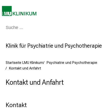
f
l
e
g
e
Medizin & Pflege
Patienten & Besucher
Forschung
Lehre
Das Kli
a
m
Klinik für Psychiatrie und Psychotherapie
L
M
U
Startseite LMU Klinikum
Psychiatrie und Psychotherapie
K
Kontakt und Anfahrt
l
i
Kontakt und Anfahrt
n
i
k
u
Kontakt
m