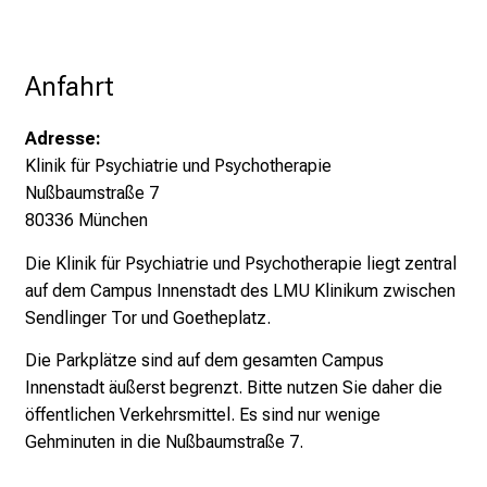
i
n
d
Anfahrt
e
n
Adresse:
a
Klinik für Psychiatrie und Psychotherapie
n
Nußbaumstraße 7
s
80336 München
p
r
Die Klinik für Psychiatrie und Psychotherapie liegt zentral
u
auf dem Campus Innenstadt des LMU Klinikum zwischen
c
Sendlinger Tor und Goetheplatz.
h
Die Parkplätze sind auf dem gesamten Campus
s
Innenstadt äußerst begrenzt. Bitte nutzen Sie daher die
v
öffentlichen Verkehrsmittel. Es sind nur wenige
o
Gehminuten in die Nußbaumstraße 7.
l
l