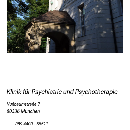
f
e
n
S
i
e
E
x
p
e
r
t
Klinik für Psychiatrie und Psychotherapie
e
n
Nußbaumstraße 7
,
80336 München
e
n
089 4400 - 55511
t