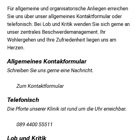
–
Für allgemeine und organisatorische Anliegen erreichen
e
Sie uns über unser allgemeines Kontaktformular oder
i
telefonisch. Bei Lob und Kritik wenden Sie sich gerne an
n
unser zentrales Beschwerdemanagement. Ihr
T
Wohlergehen und Ihre Zufriedenheit liegen uns am
a
Herzen.
g
v
Allgemeines Kontakformular
o
Schreiben Sie uns gerne eine Nachricht.
l
l
Zum Kontaktformular
e
r
Telefonisch
i
Die Pforte unserer Klinik ist rund um die Uhr erreichbar.
n
s
089 4400 55511
p
i
Lob und Kritik