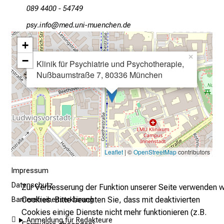
089 4400 - 54749
d
e
öcј:;eluwü
vim-ful_vfiuyziuemYi
c
+
k
×
−
e
Klinik für Psychiatrie und Psychotherapie,
n
Nußbaumstraße 7, 80336 München
S
i
e
v
i
e
Leaflet
| ©
OpenStreetMap
contributors
l
Impressum
f
Datenschutz
ä
Zur Verbesserung der Funktion unserer Seite verwenden w
l
Cookies. Bitte beachten Sie, dass mit deaktivierten
Barrierefreiheitserklärung
t
Cookies einige Dienste nicht mehr funktionieren (z.B.
Anmeldung für Redakteure
i