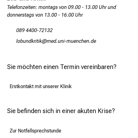
r
Telefonzeiten: montags von 09.00 - 13.00 Uhr und
i
donnerstags von 13.00 - 16.00 Uhr
e
r
089 4400-72132
e
äüjWfum:oplblo
vimefulrvfiu,yziu mi
n
d
e
r
Sie möchten einen Termin vereinbaren?
E
i
Erstkontakt mit unserer Klinik
n
b
l
Sie befinden sich in einer akuten Krise?
i
c
k
Zur Notfallsprechstunde
e