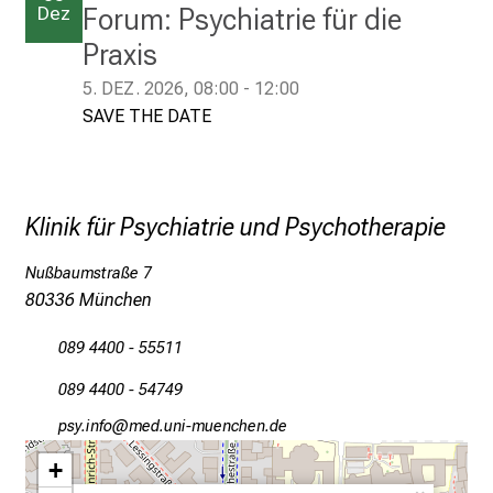
Dez
Forum: Psychiatrie für die
r
P
Praxis
f
5. DEZ. 2026, 08:00 - 12:00
l
SAVE THE DATE
e
g
e
a
Klinik für Psychiatrie und Psychotherapie
m
L
Nußbaumstraße 7
M
80336 München
U
K
089 4400 - 55511
l
089 4400 - 54749
i
n
aöcј luwü
vim-fJulrvfiuyziusWmi
i
+
k