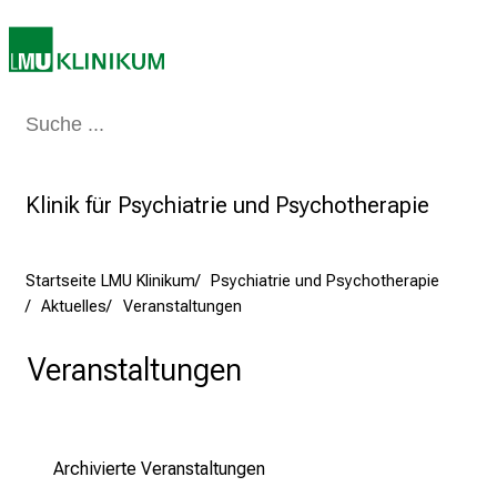
e
b
e
n
S
Medizin & Pflege
Patienten & Besucher
Forschung
Lehre
Das Kli
i
e
Klinik für Psychiatrie und Psychotherapie
a
m
2
Startseite LMU Klinikum
Psychiatrie und Psychotherapie
7
Aktuelles
Veranstaltungen
.
J
Veranstaltungen
u
n
i
2
Archivierte Veranstaltungen
0