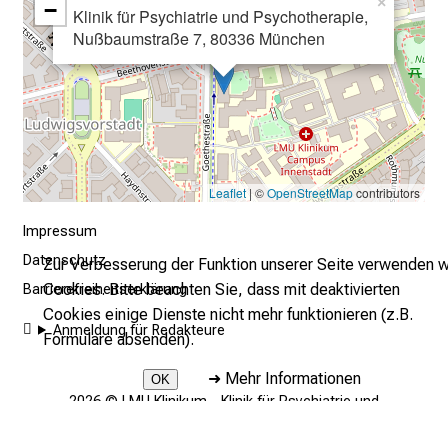
×
−
Klinik für Psychiatrie und Psychotherapie,
u
Nußbaumstraße 7, 80336 München
m
–
e
i
n
T
a
Leaflet
| ©
OpenStreetMap
contributors
g
Impressum
v
Datenschutz
Zur Verbesserung der Funktion unserer Seite verwenden w
o
Cookies. Bitte beachten Sie, dass mit deaktivierten
l
Barrierefreiheitserklärung
Cookies einige Dienste nicht mehr funktionieren (z.B.
l
Anmeldung für Redakteure
Formulare absenden).
e
r
➜
Mehr Informationen
OK
i
2026 © LMU Klinikum - Klinik für Psychiatrie und
n
Psychotherapie
s