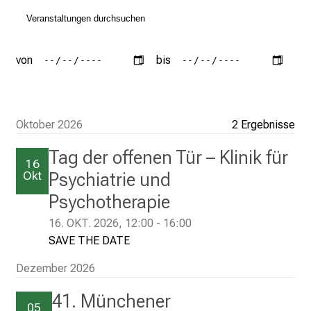
2
5
d
e
von
bis
n
K
a
Oktober 2026
2 Ergebnisse
r
r
Tag der offenen Tür – Klinik für
16
i
Okt
Psychiatrie und
e
Psychotherapie
r
e
16. OKT. 2026, 12:00 - 16:00
t
SAVE THE DATE
a
g
Dezember 2026
d
41. Münchener
e
05