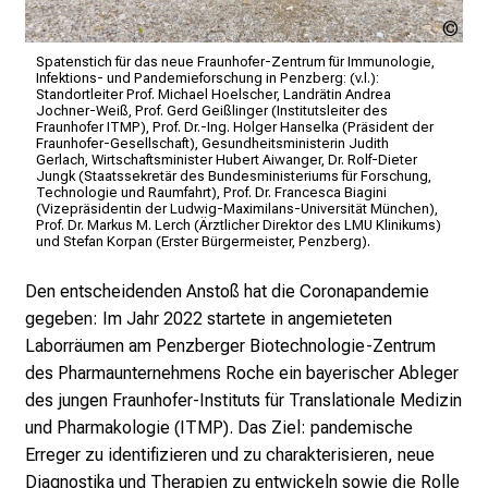
n
d
Fra
ITM
e
Spatenstich für das neue Fraunhofer-Zentrum für Immunologie,
Mai
Infektions- und Pandemieforschung in Penzberg: (v.l.):
n
Standortleiter Prof. Michael Hoelscher, Landrätin Andrea
a
Jochner-Weiß, Prof. Gerd Geißlinger (Institutsleiter des
Fraunhofer ITMP), Prof. Dr.-Ing. Holger Hanselka (Präsident der
n
Fraunhofer-Gesellschaft), Gesundheitsministerin Judith
Gerlach, Wirtschaftsminister Hubert Aiwanger, Dr. Rolf-Dieter
s
Jungk (Staatssekretär des Bundesministeriums für Forschung,
p
Technologie und Raumfahrt), Prof. Dr. Francesca Biagini
(Vizepräsidentin der Ludwig-Maximilans-Universität München),
r
Prof. Dr. Markus M. Lerch (Ärztlicher Direktor des LMU Klinikums)
und Stefan Korpan (Erster Bürgermeister, Penzberg).
u
c
Den entscheidenden Anstoß hat die Coronapandemie
h
gegeben: Im Jahr 2022 startete in angemieteten
s
Laborräumen am Penzberger Biotechnologie-Zentrum
v
des Pharmaunternehmens Roche ein bayerischer Ableger
o
des jungen Fraunhofer-Instituts für Translationale Medizin
l
und Pharmakologie (ITMP). Das Ziel: pandemische
l
Erreger zu identifizieren und zu charakterisieren, neue
e
Diagnostika und Therapien zu entwickeln sowie die Rolle