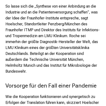
e
So lasse sich die „Synthese von einer Anbindung an die
n
Industrie und an die Patientenversorgung schaffen“, was
S
der Idee der Fraunhofer-Institute entspreche, sagt
i
Hoelscher, Standortleiter Penzberg/München des
e
Fraunhofer ITMP und Direktor des Instituts für Infektions-
E
und Tropenmedizin am LMU Klinikum. Roche sei
x
immerhin der größte Diagnostik-Hersteller der Welt, das
p
LMU Klinikum eines der größten Universitätsklinika
e
Deutschlands. Beteiligt an der Kooperation sind
r
außerdem die Technische Universität München,
t
Helmholtz Munich und das Institut für Mikrobiologie der
e
Bundeswehr.
n
,
e
Vorsorge für den Fall einer Pandemie
n
t
Wie die Kooperation funktionieren und synergetisch zu
d
Erfolgen der Translation führen kann, skizziert Hoelscher