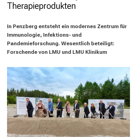
Therapieprodukten
e
r
e
In Penzberg entsteht ein modernes Zentrum für 
n
Immunologie, Infektions- und 
d
Pandemieforschung. Wesentlich beteiligt: 
e
Forschende von LMU und LMU Klinikum
r
E
i
n
b
l
i
c
k
e
i