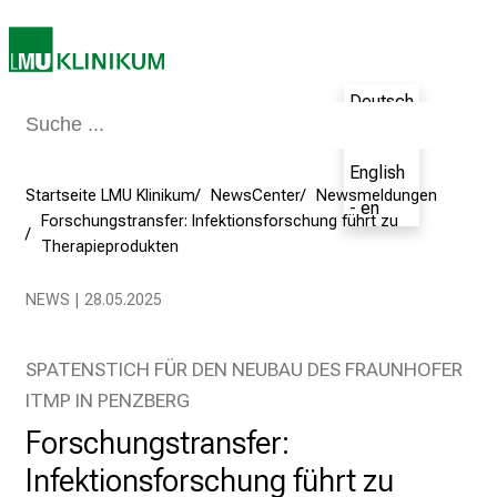
i
n
T
Deutsch
a
g
- de
v
English
o
Startseite LMU Klinikum
NewsCenter
Newsmeldungen
- en
l
Forschungstransfer: Infektionsforschung führt zu
l
Therapieprodukten
e
NEWS | 28.05.2025
r
i
n
SPATENSTICH FÜR DEN NEUBAU DES FRAUNHOFER
s
ITMP IN PENZBERG
p
Forschungstransfer:
i
r
Infektionsforschung führt zu
i