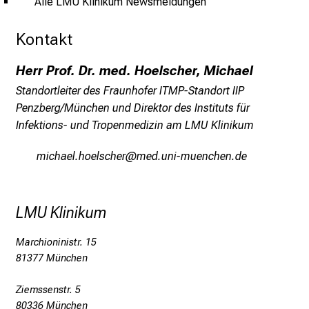
Alle LMU Klinikum Newsmeldungen
d
e
Kontakt
r
h
Herr Prof. Dr. med. Hoelscher, Michael
a
Standortleiter des Fraunhofer ITMP-Standort IIP
l
Penzberg/München und Direktor des Instituts für
t
Infektions- und Tropenmedizin am LMU Klinikum
e
n
vlyzgiä züiäcyzip
vimsfulhvfiuyziuemi
S
i
e
LMU Klinikum
s
p
Marchioninistr. 15
a
81377 München
n
n
Ziemssenstr. 5
e
80336 München