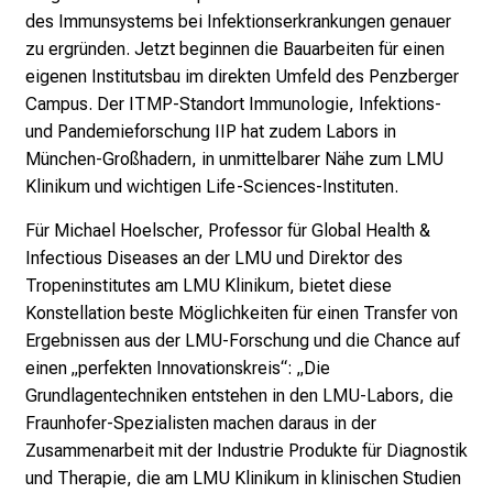
n
des Immunsystems bei Infektionserkrankungen genauer
u
zu ergründen. Jetzt beginnen die Bauarbeiten für einen
n
eigenen Institutsbau im direkten Umfeld des Penzberger
d
Campus. Der ITMP-Standort Immunologie, Infektions-
g
und Pandemieforschung IIP hat zudem Labors in
a
München-Großhadern, in unmittelbarer Nähe zum LMU
n
Klinikum und wichtigen Life-Sciences-Instituten.
z
h
Für Michael Hoelscher, Professor für Global Health &
e
Infectious Diseases an der LMU und Direktor des
i
Tropeninstitutes am LMU Klinikum, bietet diese
t
Konstellation beste Möglichkeiten für einen Transfer von
l
Ergebnissen aus der LMU-Forschung und die Chance auf
i
einen „perfekten Innovationskreis“: „Die
c
Grundlagentechniken entstehen in den LMU-Labors, die
h
Fraunhofer-Spezialisten machen daraus in der
e
Zusammenarbeit mit der Industrie Produkte für Diagnostik
n
und Therapie, die am LMU Klinikum in klinischen Studien