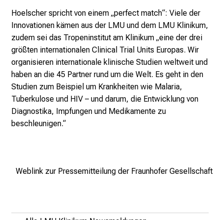
e
Hoelscher spricht von einem „perfect match“: Viele der
K
Innovationen kämen aus der LMU und dem LMU Klinikum,
a
zudem sei das Tropeninstitut am Klinikum „eine der drei
r
größten internationalen Clinical Trial Units Europas. Wir
r
organisieren internationale klinische Studien weltweit und
i
haben an die 45 Partner rund um die Welt. Es geht in den
e
Studien zum Beispiel um Krankheiten wie Malaria,
r
Tuberkulose und HIV – und darum, die Entwicklung von
e
Diagnostika, Impfungen und Medikamente zu
c
beschleunigen.“
h
a
n
c
Weblink zur Pressemitteilung der Fraunhofer Gesellschaft
e
n
u
n