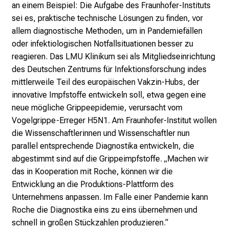
e
an einem Beispiel: Die Aufgabe des Fraunhofer-Instituts
c
sei es, praktische technische Lösungen zu finden, vor
k
allem diagnostische Methoden, um in Pandemiefällen
e
oder infektiologischen Notfallsituationen besser zu
n
reagieren. Das LMU Klinikum sei als Mitgliedseinrichtung
S
des Deutschen Zentrums für Infektionsforschung indes
i
mittlerweile Teil des europäischen Vakzin-Hubs, der
e
innovative Impfstoffe entwickeln soll, etwa gegen eine
v
neue mögliche Grippeepidemie, verursacht vom
i
Vogelgrippe-Erreger H5N1. Am Fraunhofer-Institut wollen
e
die Wissenschaftlerinnen und Wissenschaftler nun
l
parallel entsprechende Diagnostika entwickeln, die
f
abgestimmt sind auf die Grippeimpfstoffe. „Machen wir
ä
das in Kooperation mit Roche, können wir die
l
Entwicklung an die Produktions-Plattform des
t
Unternehmens anpassen. Im Falle einer Pandemie kann
i
Roche die Diagnostika eins zu eins übernehmen und
g
schnell in großen Stückzahlen produzieren.“