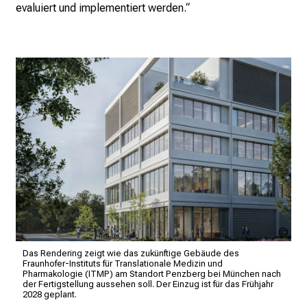
P
evaluiert und implementiert werden.“
f
l
e
g
e
a
l
l
t
a
g
.
T
HE
r
Das Rendering zeigt wie das zukünftige Gebäude des
e
Fraunhofer-Instituts für Translationale Medizin und
Pharmakologie (ITMP) am Standort Penzberg bei München nach
f
der Fertigstellung aussehen soll. Der Einzug ist für das Frühjahr
f
2028 geplant.