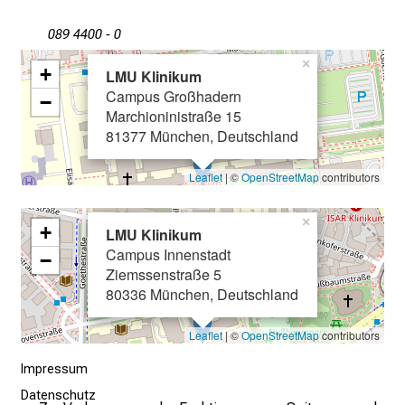
n
089 4400 - 0
d
e
×
+
LMU Klinikum
I
Campus Großhadern
−
n
Marchioninistraße 15
f
81377 München, Deutschland
o
r
Leaflet
| ©
OpenStreetMap
contributors
m
a
×
+
LMU Klinikum
t
Campus Innenstadt
−
i
Ziemssenstraße 5
o
80336 München, Deutschland
n
e
Leaflet
| ©
OpenStreetMap
contributors
n
Impressum
z
Datenschutz
u