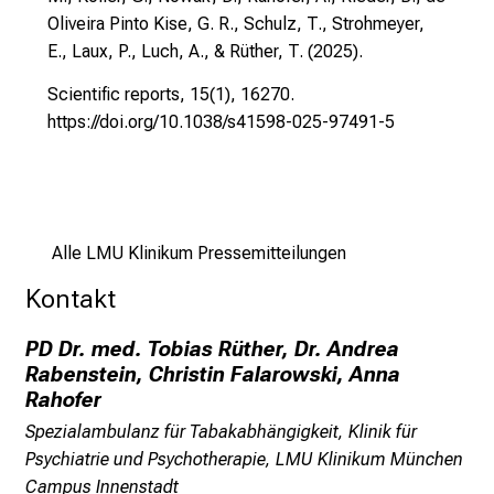
z
Oliveira Pinto Kise, G. R., Schulz, T., Strohmeyer,
u
E., Laux, P., Luch, A., & Rüther, T. (2025).
J
Scientific reports, 15(1), 16270.
o
https://doi.org/10.1038/s41598-025-97491-5
b
s
,
A
u
Alle LMU Klinikum Pressemitteilungen
s
Kontakt
b
i
PD Dr. med. Tobias Rüther, Dr. Andrea
l
Rabenstein, Christin Falarowski, Anna
d
Rahofer
u
Spezialambulanz für Tabakabhängigkeit, Klinik für
n
Psychiatrie und Psychotherapie, LMU Klinikum München
g
Campus Innenstadt
e