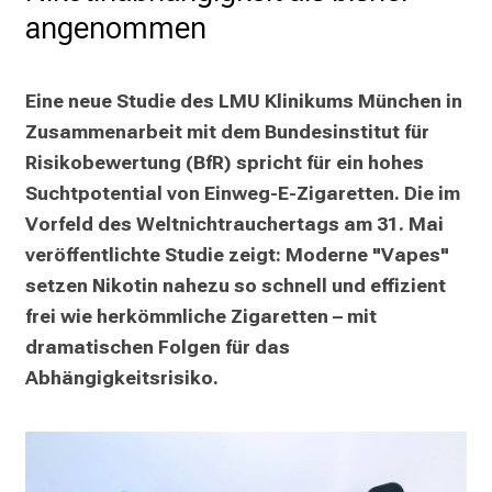
e
angenommen
i
n
d
Eine neue Studie des LMU Klinikums München in 
e
Zusammenarbeit mit dem Bundesinstitut für 
n
Risikobewertung (BfR) spricht für ein hohes 
a
Suchtpotential von Einweg-E-Zigaretten. Die im 
n
Vorfeld des Weltnichtrauchertags am 31. Mai 
s
p
veröffentlichte Studie zeigt: Moderne "Vapes" 
r
setzen Nikotin nahezu so schnell und effizient 
u
frei wie herkömmliche Zigaretten – mit 
c
dramatischen Folgen für das 
h
Abhängigkeitsrisiko.
s
v
o
l