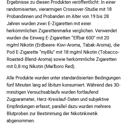
Ergebnisse zu diesen Produkten veröffentlicht: In einer
f
randomisierten, vierarmigen Crossover-Studie mit 18
f
Probandinnen und Probanden im Alter von 19 bis 28
e
Jahren wurden zwei E-Zigaretten mit einer
n
herkömmlichen Zigarettenmarke verglichen. Verwendet
S
wurden die Einweg E-Zigaretten “Elfbar 600” mit 20
i
mg/ml Nikotin (Erdbeere-Kiwi-Aroma, Tabak-Aroma), die
e
Pod E-Zigarette “myBlu” mit 18 mg/ml Nikotin (Tobacco-
E
Roasted-Blend-Aroma) sowie herkömmliche Zigaretten
x
mit 0,8 mg Nikotin (Marlboro Red).
p
e
Alle Produkte wurden unter standardisierten Bedingungen
r
fünf Minuten lang ad libitum konsumiert. Während des 30-
t
minütigen Versuchsablaufs wurden fortlaufend
e
Zugparameter, Herz-Kreislauf-Daten und subjektive
n
Empfindungen erfasst; parallel dazu wurden mehrere
,
Blutproben zur Bestimmung der Nikotinkinetik
e
abgenommen.
n