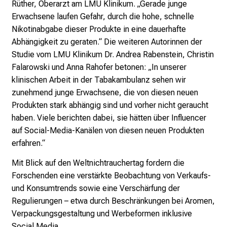
Rüther, Oberarzt am LMU Klinikum. „Gerade junge
u
Erwachsene laufen Gefahr, durch die hohe, schnelle
n
Nikotinabgabe dieser Produkte in eine dauerhafte
d
Abhängigkeit zu geraten.“ Die weiteren Autorinnen der
e
Studie vom LMU Klinikum Dr. Andrea Rabenstein, Christin
r
Falarowski und Anna Rahofer betonen: „In unserer
h
klinischen Arbeit in der Tabakambulanz sehen wir
a
zunehmend junge Erwachsene, die von diesen neuen
l
Produkten stark abhängig sind und vorher nicht geraucht
t
haben. Viele berichten dabei, sie hätten über Influencer
e
auf Social-Media-Kanälen von diesen neuen Produkten
n
erfahren.“
S
i
Mit Blick auf den Weltnichtrauchertag fordern die
e
Forschenden eine verstärkte Beobachtung von Verkaufs-
s
und Konsumtrends sowie eine Verschärfung der
p
Regulierungen – etwa durch Beschränkungen bei Aromen,
a
Verpackungsgestaltung und Werbeformen inklusive
n
Social Media.