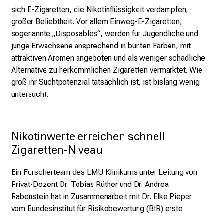
e
sich E-Zigaretten, die Nikotinflüssigkeit verdampfen,
n
großer Beliebtheit. Vor allem Einweg-E-Zigaretten,
P
sogenannte „Disposables“, werden für Jugendliche und
f
junge Erwachsene ansprechend in bunten Farben, mit
l
attraktiven Aromen angeboten und als weniger schädliche
e
Alternative zu herkömmlichen Zigaretten vermarktet. Wie
g
groß ihr Suchtpotenzial tatsächlich ist, ist bislang wenig
e
untersucht.
a
l
l
Nikotinwerte erreichen schnell 
t
Zigaretten-Niveau
a
g
Ein Forscherteam des LMU Klinikums unter Leitung von
.
Privat-Dozent Dr. Tobias Rüther und Dr. Andrea
T
Rabenstein hat in Zusammenarbeit mit Dr. Elke Pieper
r
vom Bundesinstitut für Risikobewertung (BfR) erste
e