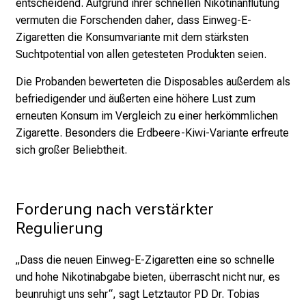
entscheidend. Aufgrund ihrer schnellen Nikotinanflutung
i
vermuten die Forschenden daher, dass Einweg-E-
g
Zigaretten die Konsumvariante mit dem stärksten
e
Suchtpotential von allen getesteten Produkten seien.
K
a
Die Probanden bewerteten die Disposables außerdem als
r
befriedigender und äußerten eine höhere Lust zum
r
erneuten Konsum im Vergleich zu einer herkömmlichen
i
Zigarette. Besonders die Erdbeere-Kiwi-Variante erfreute
e
sich großer Beliebtheit.
r
e
c
Forderung nach verstärkter 
h
Regulierung
a
n
„Dass die neuen Einweg-E-Zigaretten eine so schnelle
c
und hohe Nikotinabgabe bieten, überrascht nicht nur, es
e
beunruhigt uns sehr“, sagt Letztautor PD Dr. Tobias
n