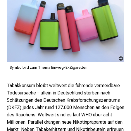
l
e
n
u
n
d
g
a
Oks
n
sto
z
Symbolbild zum Thema Einweg-E-Zigaretten
h
e
Tabakkonsum bleibt weltweit die führende vermeidbare
i
Todesursache – allein in Deutschland sterben nach
t
Schätzungen des Deutschen Krebsforschungszentrums
l
(DKFZ) jedes Jahr rund 127.000 Menschen an den Folgen
i
des Rauchens. Weltweit sind es laut WHO über acht
c
Millionen. Parallel drängen neue Nikotinpräparate auf den
h
Markt: Neben Tabakerhitzern und Nikotinbeuteln erfreuen