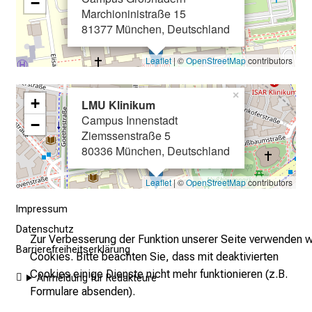
−
Marchioninistraße 15
n
81377 München, Deutschland
.
K
Leaflet
| ©
OpenStreetMap
contributors
o
m
×
+
LMU Klinikum
m
Campus Innenstadt
e
−
Ziemssenstraße 5
n
80336 München, Deutschland
S
i
Leaflet
| ©
OpenStreetMap
contributors
e
v
Impressum
o
Datenschutz
Zur Verbesserung der Funktion unserer Seite verwenden w
r
Barrierefreiheitserklärung
Cookies. Bitte beachten Sie, dass mit deaktivierten
b
Cookies einige Dienste nicht mehr funktionieren (z.B.
e
Anmeldung für Redakteure
Formulare absenden).
i