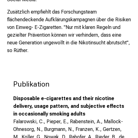
n
Zusätzlich empfiehlt das Forschungsteam
e
flächendeckende Aufklärungskampagnen über die Risiken
n
von Einweg- E-Zigaretten. "Nur mit klaren Regeln und
d
gezielter Prävention können wir verhindern, dass eine
e
neue Generation ungewollt in die Nikotinsucht abrutscht",
I
so Rüther.
n
f
o
r
Publikation
m
a
t
Disposable e-cigarettes and their nicotine
i
delivery, usage pattern, and subjective effects
o
in occasionally smoking adults
n
Falarowski, C., Pieper, E., Rabenstein, A., Mallock-
e
Ohnesorg, N., Burgmann, N., Franzen, K., Gertzen,
n
M., Koller, G., Nowak, D., Rahofer, A., Rieder, B., de