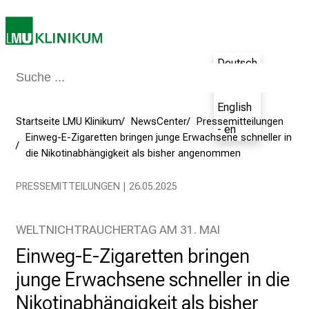
i
r
i
e
Deutsch
r
- de
e
n
English
Startseite LMU Klinikum
NewsCenter
Pressemitteilungen
d
- en
Einweg-E-Zigaretten bringen junge Erwachsene schneller in
e
die Nikotinabhängigkeit als bisher angenommen
r
E
PRESSEMITTEILUNGEN | 26.05.2025
i
n
b
WELTNICHTRAUCHERTAG AM 31. MAI
l
Einweg-E-Zigaretten bringen
i
junge Erwachsene schneller in die
c
k
Nikotinabhängigkeit als bisher