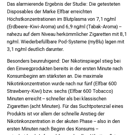
t
Das alarmierende Ergebnis der Studie: Die getesteten
d
Disposables der Marke Elfbar erreichten
e
Höchstkonzentrationen im Blutplasma von 7,1 ng/ml
c
(Erdbeere-Kiwi-Aroma) und 6,9 ng/ml (Tabak-Aroma) –
k
nahezu auf dem Niveau herkömmlicher Zigaretten mit 8,1
e
ng/ml. Wiederbefüllbare Pod-Systeme (myBlu) lagen mit
n
3,1 ng/ml deutlich darunter.
S
Besonders beunruhigend: Der Nikotinspiegel stieg bei
i
den Einwegprodukten bereits in der ersten Minute nach
e
Konsumbeginn am stärksten an. Die maximale
v
Nikotinkonzentration wurde nach nur fünf (Elfbar 600
i
Strawberry-Kiwi) bzw. sechs (Elfbar 600 Tobacco)
e
Minuten erreicht – schneller als bei klassischen
l
Zigaretten (acht Minuten). Für das Suchtpotenzial eines
f
Produkts ist vor allem der schnelle Anstieg der
ä
Nikotinkonzentration in der akuten Phase – also in den
l
ersten Minuten nach Beginn des Konsums –
t