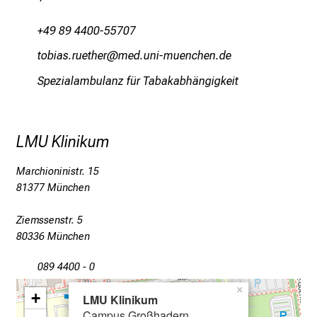
n
+49 89 4400-55707
u
n
büjlgcepfibzip
vim-ful_vfiuyziuYsmi
d
Spezialambulanz für Tabakabhängigkeit
W
e
i
LMU Klinikum
t
e
Marchioninistr. 15
r
81377 München
b
i
Ziemssenstr. 5
l
80336 München
d
u
089 4400 - 0
n
×
+
LMU Klinikum
g
Campus Großhadern
e