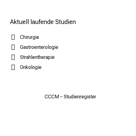
m
L
Aktuell laufende Studien
M
U
Chirurgie
K
l
Gastroenterologie
i
Strahlentherapie
n
Onkologie
i
k
u
m
CCCM – Studienregister
–
e
i
n
T