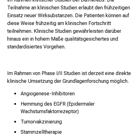
r
Teilnahme an klinischen Studien erlaubt den frühzeitigen
i
Einsatz neuer Wirksubstanzen. Die Patienten können auf
e
diese Weise frühzeitig am klinischen Fortschritt
r
teilnehmen.
Klinische Studien gewährleisten darüber
e
hinaus ein in hohem Maße qualitätsgesichertes und
t
standardisiertes Vorgehen.
a
g
d
Im Rahmen von Phase I/II Studien ist derzeit eine direkte
e
klinische Umsetzung der Grundlagenforschung möglich.
r
P
Angiogenese-Inhibitoren
f
Hemmung des EGFR (Epidermaler
l
Wachstumsfaktorrezeptor)
e
Tumorvakzinierung
g
Stammzelltherapie
e
a