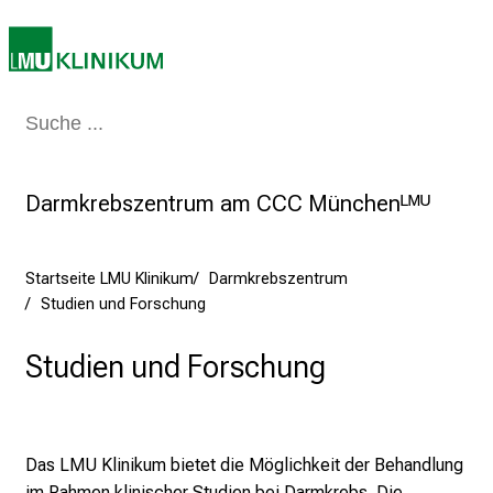
m
2
7
.
Medizin & Pflege
Patienten & Besucher
Forschung
Lehre
Das Kli
J
u
n
Darmkrebszentrum am CCC Münchenᴸᴹᵁ
i
2
0
Startseite LMU Klinikum
Darmkrebszentrum
2
Studien und Forschung
5
d
Studien und Forschung
e
n
K
a
Das LMU Klinikum bietet die Möglichkeit der Behandlung
r
im Rahmen klinischer Studien bei Darmkrebs.
Die