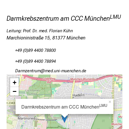
a
g
v
LMU
Darmkrebszentrum am CCC München
o
l
Leitung: Prof. Dr. med. Florian Kühn
l
Marchioninistraße 15, 81377 München
e
r
+49 (0)89 4400 78800
i
+49 (0)89 4400 78894
n
SMgpvßiubpfv
vim ful_vfiauyziusmi
s
p
+
i
−
r
i
×
LMU
Darmkrebszentrum am CCC München
e
r
e