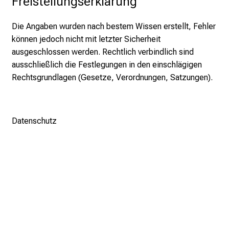
Freistellungserklärung
h
a
Die Angaben wurden nach bestem Wissen erstellt, Fehler
l
können jedoch nicht mit letzter Sicherheit
t
ausgeschlossen werden. Rechtlich verbindlich sind
e
ausschließlich die Festlegungen in den einschlägigen
n
Rechtsgrundlagen (Gesetze, Verordnungen, Satzungen).
S
i
e
Datenschutz
s
p
a
n
n
e
n
d
e