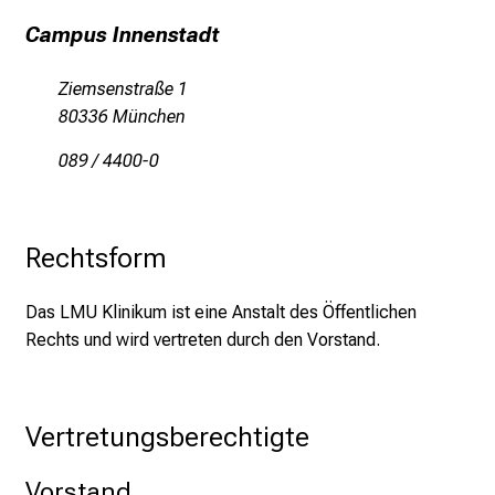
d
g
Campus Innenstadt
a
n
Ziemsenstraße 1
z
80336 München
h
089 / 4400-0
e
i
t
l
Rechtsform
i
c
Das LMU Klinikum ist eine Anstalt des Öffentlichen
h
Rechts und wird vertreten durch den Vorstand.
e
n
P
Vertretungsberechtigte
f
l
Vorstand