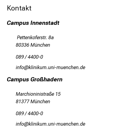
n
Kontakt
d
e
Campus Innenstadt
r
E
Pettenkoferstr. 8a
i
80336 München
n
089 / 4400-0
b
l
luwü
oäJluYlofv-ful_vfiuyziu dmi
i
Campus Großhadern
c
k
Marchioninistraße 15
e
81377 München
i
n
089 / 4400-0
d
luwü
oälulofJv-f;ul+vfiuyziu-mi
e
n