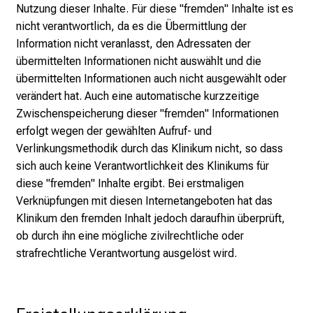
r
Nutzung dieser Inhalte. Für diese "fremden" Inhalte ist es
r
nicht verantwortlich, da es die Übermittlung der
i
Information nicht veranlasst, den Adressaten der
e
übermittelten Informationen nicht auswählt und die
r
übermittelten Informationen auch nicht ausgewählt oder
e
verändert hat. Auch eine automatische kurzzeitige
c
Zwischenspeicherung dieser "fremden" Informationen
h
erfolgt wegen der gewählten Aufruf- und
a
Verlinkungsmethodik durch das Klinikum nicht, so dass
n
sich auch keine Verantwortlichkeit des Klinikums für
c
diese "fremden" Inhalte ergibt. Bei erstmaligen
e
Verknüpfungen mit diesen Internetangeboten hat das
n
Klinikum den fremden Inhalt jedoch daraufhin überprüft,
u
ob durch ihn eine mögliche zivilrechtliche oder
n
strafrechtliche Verantwortung ausgelöst wird.
d
e
r