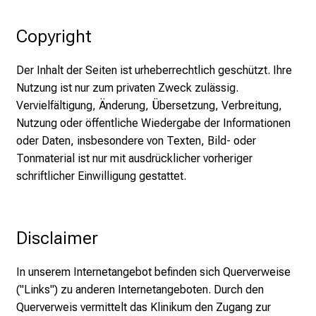
e
n
Copyright
S
i
Der Inhalt der Seiten ist urheberrechtlich geschützt. Ihre
e
Nutzung ist nur zum privaten Zweck zulässig.
v
Vervielfältigung, Änderung, Übersetzung, Verbreitung,
i
Nutzung oder öffentliche Wiedergabe der Informationen
e
oder Daten, insbesondere von Texten, Bild- oder
l
Tonmaterial ist nur mit ausdrücklicher vorheriger
f
schriftlicher Einwilligung gestattet.
ä
l
t
Disclaimer
i
g
e
In unserem Internetangebot befinden sich Querverweise
K
("Links") zu anderen Internetangeboten. Durch den
a
Querverweis vermittelt das Klinikum den Zugang zur