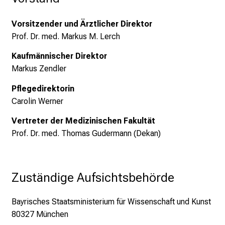
e
g
Vorsitzender und Ärztlicher Direktor
e
Prof. Dr. med. Markus M. Lerch
a
l
Kaufmännischer Direktor
l
Markus Zendler
t
Pflegedirektorin
a
Carolin Werner
g
.
Vertreter der Medizinischen Fakultät
T
Prof. Dr. med. Thomas Gudermann (Dekan)
r
e
f
Zuständige Aufsichtsbehörde
f
e
Bayrisches Staatsministerium für Wissenschaft und Kunst
n
80327 München
S