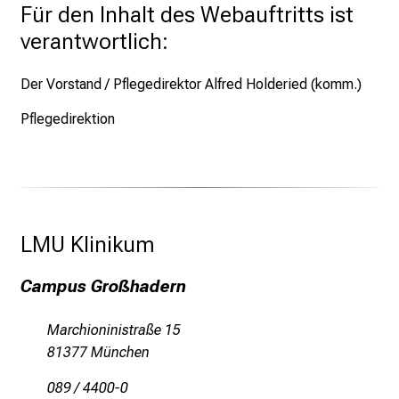
Für den Inhalt des Webauftritts ist
a
verantwortlich:
n
s
Der Vorstand / Pflegedirektor Alfred Holderied (komm.)
p
r
Pflegedirektion
u
c
h
s
v
LMU Klinikum 
o
l
Campus Großhadern
l
e
Marchioninistraße 15
n
81377 München
u
n
089 / 4400-0