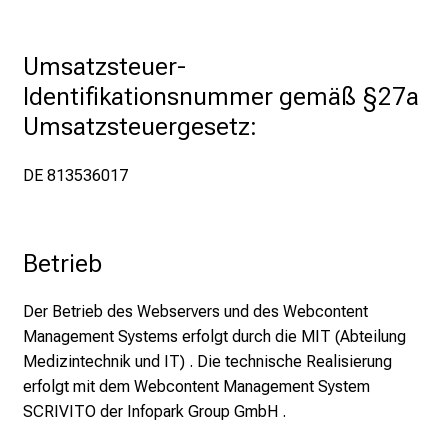
i
e
E
Umsatzsteuer-
x
Identifikationsnummer gemäß §27a 
p
Umsatzsteuergesetz:
e
r
DE 813536017
t
e
n
,
Betrieb
e
n
Der Betrieb des Webservers und des Webcontent
t
Management Systems erfolgt durch die MIT (Abteilung
d
Medizintechnik und IT) . Die technische Realisierung
e
erfolgt mit dem Webcontent Management System
c
SCRIVITO der Infopark Group GmbH .
k