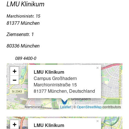
LMU Klinikum
I
n
Marchioninistr. 15
f
81377 München
o
r
Ziemsenstr. 1
m
80336 München
a
t
089 4400-0
i
×
o
+
LMU Klinikum
n
Campus Großhadern
−
e
Marchioninistraße 15
81377 München, Deutschland
n
z
u
Leaflet
| ©
OpenStreetMap
contributors
J
o
×
+
LMU Klinikum
b