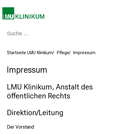
a
g
v
o
l
l
e
Startseite LMU Klinikum
Pflege
Impressum
r
i
Impressum
n
s
LMU Klinikum, Anstalt des
p
öffentlichen Rechts
i
r
Direktion/Leitung
i
e
r
Der Vorstand
e