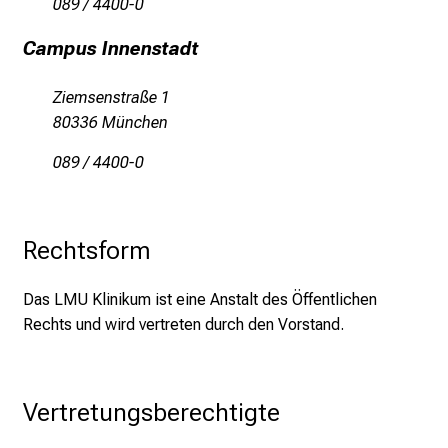
089 / 4400-0
n
Campus Innenstadt
d
g
Ziemsenstraße 1
a
80336 München
n
z
089 / 4400-0
h
e
i
Rechtsform
t
l
Das LMU Klinikum ist eine Anstalt des Öffentlichen
i
Rechts und wird vertreten durch den Vorstand.
c
h
e
n
Vertretungsberechtigte
P