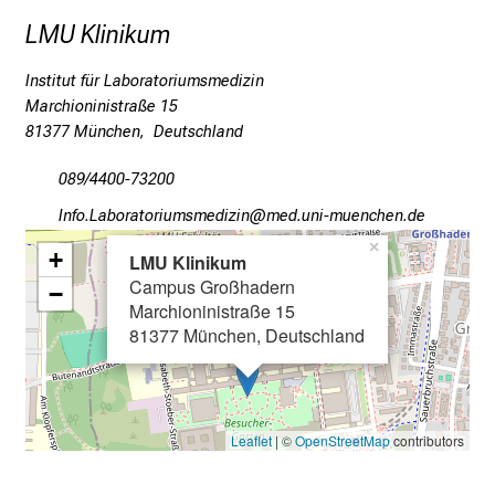
d
LMU Klinikum
e
I
Institut für Laboratoriumsmedizin
n
Marchioninistraße 15
f
81377 München, Deutschland
o
r
089/4400-73200
m
Euwü VgjüpgbüplfvcvimlnßlYu
Yvimsful_vfiuyziu mi
a
×
+
LMU Klinikum
t
Campus Großhadern
i
−
Marchioninistraße 15
o
81377 München, Deutschland
n
e
n
z
Leaflet
| ©
OpenStreetMap
contributors
u
J