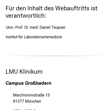
e
Für den Inhalt des Webauftritts ist
n
verantwortlich:
a
n
Univ.-Prof. Dr. med. Daniel Teupser
s
p
Institut für Laboratoriumsmedizin
r
u
c
h
s
LMU Klinikum 
v
o
Campus Großhadern
l
l
Marchioninistraße 15
e
81377 München
n
u