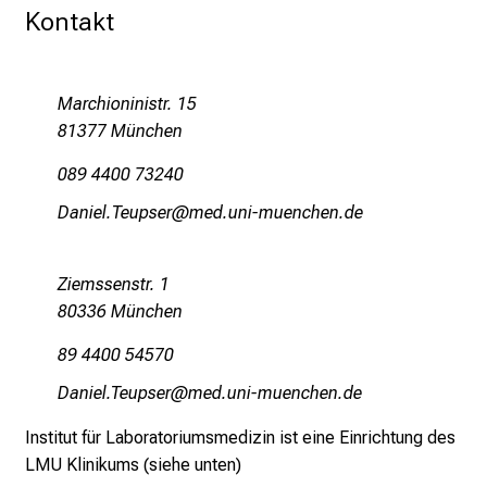
Kontakt
r
e
n
d
Marchioninistr. 15
e
81377 München
r
089 4400 73240
E
i
Mguliä YnKiföcip
vim fulGvfiuyziusmi
n
b
Ziemssenstr. 1
l
80336 München
i
c
89 4400 54570
k
MguliäeKiföcip
vimsful#vfiuyziusmi
e
i
Institut für Laboratoriumsmedizin ist eine Einrichtung des
n
LMU Klinikums (siehe unten)
d