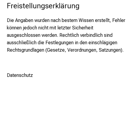
e
Freistellungserklärung
r
h
Die Angaben wurden nach bestem Wissen erstellt, Fehler
a
können jedoch nicht mit letzter Sicherheit
l
ausgeschlossen werden. Rechtlich verbindlich sind
t
ausschließlich die Festlegungen in den einschlägigen
e
Rechtsgrundlagen (Gesetze, Verordnungen, Satzungen).
n
S
i
Datenschutz
e
s
p
a
n
n
e
n