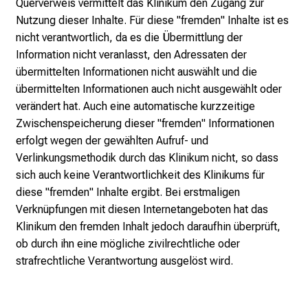
Querverweis vermittelt das Klinikum den Zugang zur
K
Nutzung dieser Inhalte. Für diese "fremden" Inhalte ist es
a
nicht verantwortlich, da es die Übermittlung der
r
Information nicht veranlasst, den Adressaten der
r
übermittelten Informationen nicht auswählt und die
i
übermittelten Informationen auch nicht ausgewählt oder
e
verändert hat. Auch eine automatische kurzzeitige
r
Zwischenspeicherung dieser "fremden" Informationen
e
erfolgt wegen der gewählten Aufruf- und
c
Verlinkungsmethodik durch das Klinikum nicht, so dass
h
sich auch keine Verantwortlichkeit des Klinikums für
a
diese "fremden" Inhalte ergibt. Bei erstmaligen
n
Verknüpfungen mit diesen Internetangeboten hat das
c
Klinikum den fremden Inhalt jedoch daraufhin überprüft,
e
ob durch ihn eine mögliche zivilrechtliche oder
n
strafrechtliche Verantwortung ausgelöst wird.
u
n
d