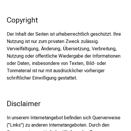
c
k
e
Copyright
n
S
Der Inhalt der Seiten ist urheberrechtlich geschützt. Ihre
i
Nutzung ist nur zum privaten Zweck zulässig.
e
Vervielfältigung, Änderung, Übersetzung, Verbreitung,
v
Nutzung oder öffentliche Wiedergabe der Informationen
i
oder Daten, insbesondere von Texten, Bild- oder
e
Tonmaterial ist nur mit ausdrücklicher vorheriger
l
schriftlicher Einwilligung gestattet.
f
ä
l
Disclaimer
t
i
In unserem Internetangebot befinden sich Querverweise
g
("Links") zu anderen Internetangeboten. Durch den
e