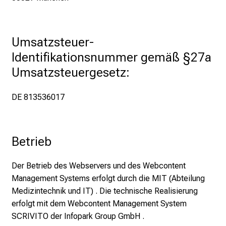
n
S
i
Umsatzsteuer-
e
E
Identifikationsnummer gemäß §27a 
x
Umsatzsteuergesetz:
p
e
DE 813536017
r
t
e
Betrieb
n
,
Der Betrieb des Webservers und des Webcontent
e
Management Systems erfolgt durch die MIT (Abteilung
n
Medizintechnik und IT) . Die technische Realisierung
t
erfolgt mit dem Webcontent Management System
d
SCRIVITO der Infopark Group GmbH .
e