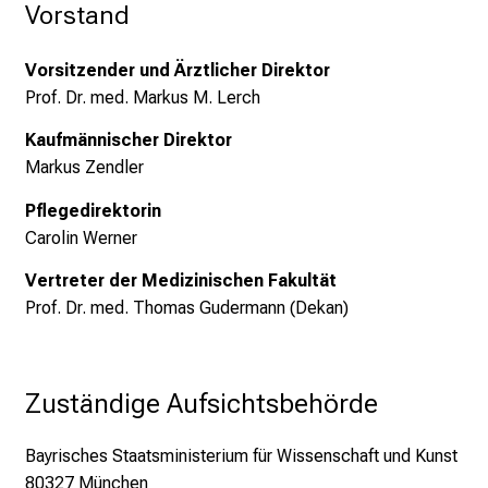
f
Vorstand
l
e
Vorsitzender und Ärztlicher Direktor
g
Prof. Dr. med. Markus M. Lerch
e
a
Kaufmännischer Direktor
l
Markus Zendler
l
Pflegedirektorin
t
Carolin Werner
a
g
Vertreter der Medizinischen Fakultät
.
Prof. Dr. med. Thomas Gudermann (Dekan)
T
r
e
Zuständige Aufsichtsbehörde
f
f
Bayrisches Staatsministerium für Wissenschaft und Kunst
e
80327 München