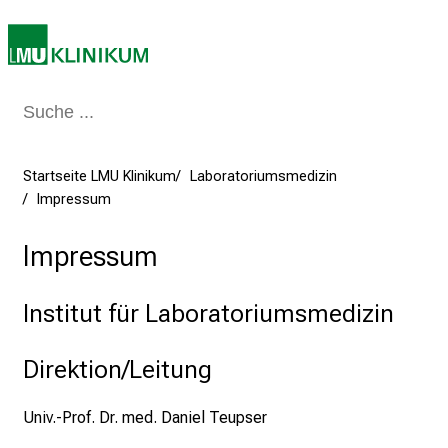
n
T
a
g
v
o
l
Startseite LMU Klinikum
Laboratoriumsmedizin
l
Impressum
e
r
Impressum
i
n
Institut für Laboratoriumsmedizin
s
p
Direktion/Leitung
i
r
Univ.-Prof. Dr. med. Daniel Teupser
i
e