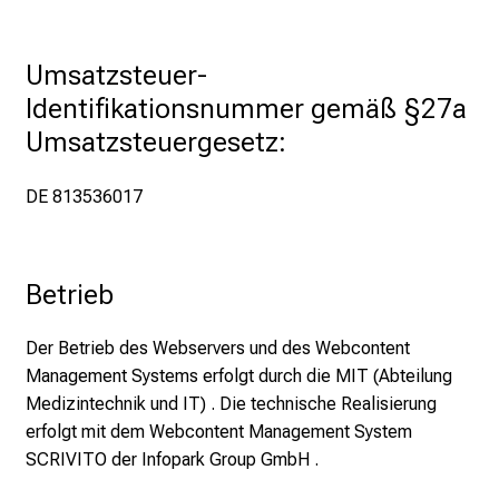
i
e
E
Umsatzsteuer-
x
Identifikationsnummer gemäß §27a 
p
Umsatzsteuergesetz:
e
r
DE 813536017
t
e
n
,
Betrieb
e
n
Der Betrieb des Webservers und des Webcontent
t
Management Systems erfolgt durch die MIT (Abteilung
d
Medizintechnik und IT) . Die technische Realisierung
e
erfolgt mit dem Webcontent Management System
c
SCRIVITO der Infopark Group GmbH .
k