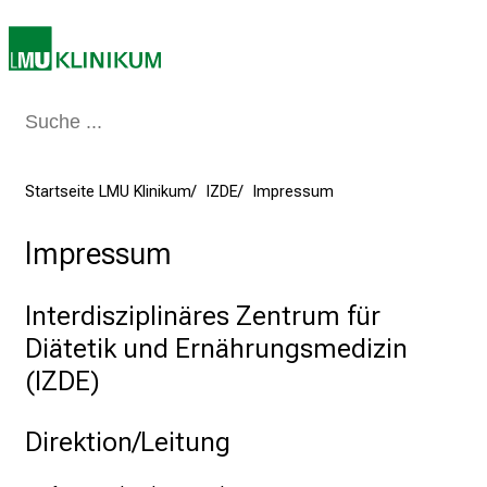
a
g
v
o
l
l
e
Startseite LMU Klinikum
IZDE
Impressum
r
i
Impressum
n
s
Interdisziplinäres Zentrum für
p
Diätetik und Ernährungsmedizin
i
(IZDE)
r
i
e
Direktion/Leitung
r
e