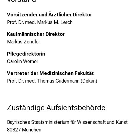
e
g
Vorsitzender und Ärztlicher Direktor
e
Prof. Dr. med. Markus M. Lerch
a
l
Kaufmännischer Direktor
l
Markus Zendler
t
Pflegedirektorin
a
Carolin Werner
g
.
Vertreter der Medizinischen Fakultät
T
Prof. Dr. med. Thomas Gudermann (Dekan)
r
e
f
Zuständige Aufsichtsbehörde
f
e
Bayrisches Staatsministerium für Wissenschaft und Kunst
n
80327 München
S