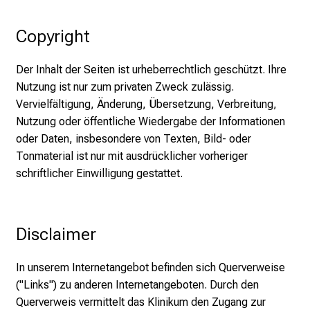
e
n
Copyright
S
i
Der Inhalt der Seiten ist urheberrechtlich geschützt. Ihre
e
Nutzung ist nur zum privaten Zweck zulässig.
v
Vervielfältigung, Änderung, Übersetzung, Verbreitung,
i
Nutzung oder öffentliche Wiedergabe der Informationen
e
oder Daten, insbesondere von Texten, Bild- oder
l
Tonmaterial ist nur mit ausdrücklicher vorheriger
f
schriftlicher Einwilligung gestattet.
ä
l
t
Disclaimer
i
g
e
In unserem Internetangebot befinden sich Querverweise
K
("Links") zu anderen Internetangeboten. Durch den
a
Querverweis vermittelt das Klinikum den Zugang zur