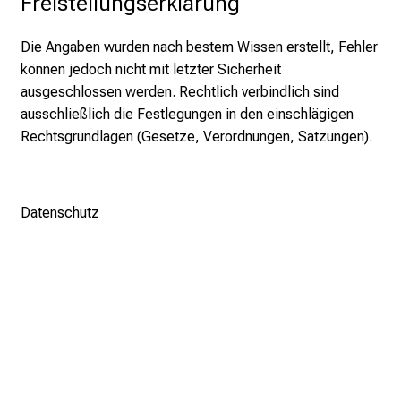
Freistellungserklärung
h
a
Die Angaben wurden nach bestem Wissen erstellt, Fehler
l
können jedoch nicht mit letzter Sicherheit
t
ausgeschlossen werden. Rechtlich verbindlich sind
e
ausschließlich die Festlegungen in den einschlägigen
n
Rechtsgrundlagen (Gesetze, Verordnungen, Satzungen).
S
i
e
Datenschutz
s
p
a
n
n
e
n
d
e