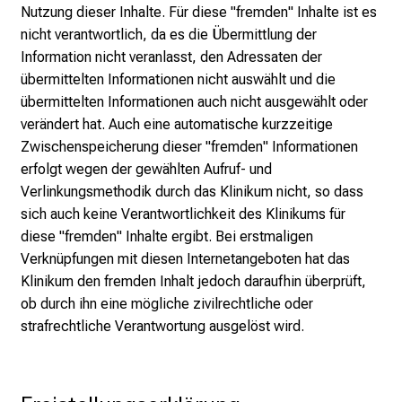
r
Nutzung dieser Inhalte. Für diese "fremden" Inhalte ist es
r
nicht verantwortlich, da es die Übermittlung der
i
Information nicht veranlasst, den Adressaten der
e
übermittelten Informationen nicht auswählt und die
r
übermittelten Informationen auch nicht ausgewählt oder
e
verändert hat. Auch eine automatische kurzzeitige
c
Zwischenspeicherung dieser "fremden" Informationen
h
erfolgt wegen der gewählten Aufruf- und
a
Verlinkungsmethodik durch das Klinikum nicht, so dass
n
sich auch keine Verantwortlichkeit des Klinikums für
c
diese "fremden" Inhalte ergibt. Bei erstmaligen
e
Verknüpfungen mit diesen Internetangeboten hat das
n
Klinikum den fremden Inhalt jedoch daraufhin überprüft,
u
ob durch ihn eine mögliche zivilrechtliche oder
n
strafrechtliche Verantwortung ausgelöst wird.
d
e
r