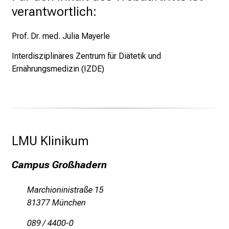
n
verantwortlich:
a
n
Prof. Dr. med. Julia Mayerle
s
p
Interdisziplinäres Zentrum für Diätetik und
r
Ernährungsmedizin (IZDE)
u
c
h
s
v
LMU Klinikum 
o
l
Campus Großhadern
l
e
Marchioninistraße 15
n
81377 München
u
n
089 / 4400-0