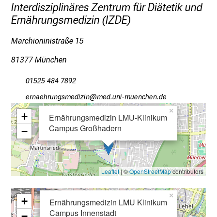
Interdisziplinäres Zentrum für Diätetik und
I
Ernährungsmedizin (IZDE)
n
f
Marchioninistraße 15
o
r
81377 München
m
a
01525 484 7892
t
ipdugizpfuxcvimlßlu
vim ful_avfiuyziu mi
i
×
+
o
Ernährungsmedizin LMU-Klinikum
Campus Großhadern
n
−
e
n
z
Leaflet
| ©
OpenStreetMap
contributors
u
J
×
+
o
Ernährungsmedizin LMU Klinikum
Campus Innenstadt
b
−