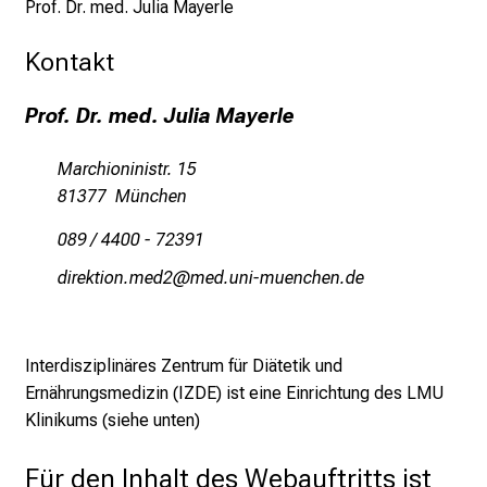
Prof. Dr. med. Julia Mayerle
n
d
Kontakt
e
r
Prof. Dr. med. Julia Mayerle
E
i
Marchioninistr. 15
n
81377 München
b
089 / 4400 - 72391
l
i
mlpioblüuevim1
vimeful_vfiuyziuYsmi
c
k
e
Interdisziplinäres Zentrum für Diätetik und
i
Ernährungsmedizin (IZDE) ist eine Einrichtung des LMU
n
Klinikums (siehe unten)
d
e
Für den Inhalt des Webauftritts ist