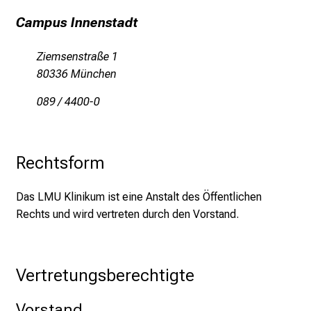
d
g
Campus Innenstadt
a
n
Ziemsenstraße 1
z
80336 München
h
089 / 4400-0
e
i
t
l
Rechtsform
i
c
Das LMU Klinikum ist eine Anstalt des Öffentlichen
h
Rechts und wird vertreten durch den Vorstand.
e
n
P
Vertretungsberechtigte
f
l
Vorstand