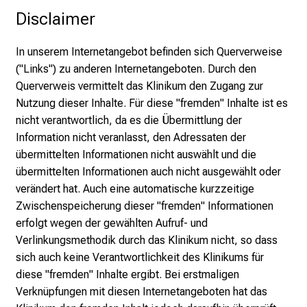
Disclaimer
h
a
n
In unserem Internetangebot befinden sich Querverweise
c
("Links") zu anderen Internetangeboten. Durch den
e
Querverweis vermittelt das Klinikum den Zugang zur
n
Nutzung dieser Inhalte. Für diese "fremden" Inhalte ist es
u
nicht verantwortlich, da es die Übermittlung der
n
Information nicht veranlasst, den Adressaten der
d
übermittelten Informationen nicht auswählt und die
e
übermittelten Informationen auch nicht ausgewählt oder
r
verändert hat. Auch eine automatische kurzzeitige
h
Zwischenspeicherung dieser "fremden" Informationen
a
erfolgt wegen der gewählten Aufruf- und
l
Verlinkungsmethodik durch das Klinikum nicht, so dass
t
sich auch keine Verantwortlichkeit des Klinikums für
e
diese "fremden" Inhalte ergibt. Bei erstmaligen
n
Verknüpfungen mit diesen Internetangeboten hat das