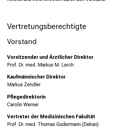
a
g
.
Vertretungsberechtigte
T
r
Vorstand
e
f
Vorsitzender und Ärztlicher Direktor
f
Prof. Dr. med. Markus M. Lerch
e
n
Kaufmännischer Direktor
S
Markus Zendler
i
Pflegedirektorin
e
Carolin Werner
E
x
Vertreter der Medizinischen Fakultät
p
Prof. Dr. med. Thomas Gudermann (Dekan)
e
r