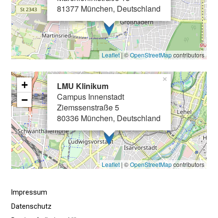
i
81377 München, Deutschland
l
d
u
n
Leaflet
| ©
OpenStreetMap
contributors
g
e
×
+
LMU Klinikum
n
Campus Innenstadt
−
u
Ziemssenstraße 5
n
80336 München, Deutschland
d
W
e
i
Leaflet
| ©
OpenStreetMap
contributors
t
e
Impressum
r
Datenschutz
b