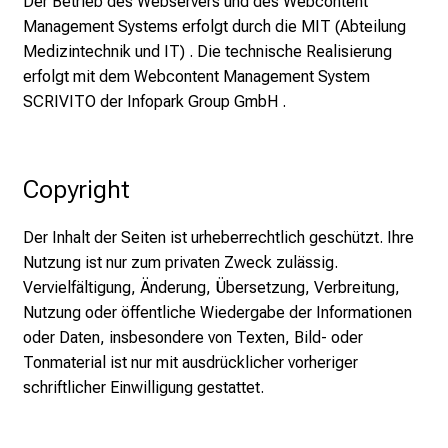
Der Betrieb des Webservers und des Webcontent
e
Management Systems erfolgt durch die MIT (Abteilung
l
Medizintechnik und IT) . Die technische Realisierung
f
erfolgt mit dem Webcontent Management System
ä
SCRIVITO der Infopark Group GmbH .
l
t
i
Copyright
g
e
Der Inhalt der Seiten ist urheberrechtlich geschützt. Ihre
K
Nutzung ist nur zum privaten Zweck zulässig.
a
Vervielfältigung, Änderung, Übersetzung, Verbreitung,
r
Nutzung oder öffentliche Wiedergabe der Informationen
r
oder Daten, insbesondere von Texten, Bild- oder
i
Tonmaterial ist nur mit ausdrücklicher vorheriger
e
schriftlicher Einwilligung gestattet.
r
e
c