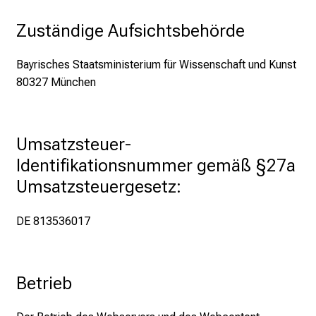
t
Zuständige Aufsichtsbehörde
e
n
Bayrisches Staatsministerium für Wissenschaft und Kunst
,
80327 München
e
n
t
d
Umsatzsteuer-
e
Identifikationsnummer gemäß §27a 
c
Umsatzsteuergesetz:
k
e
DE 813536017
n
S
i
e
Betrieb
v
i