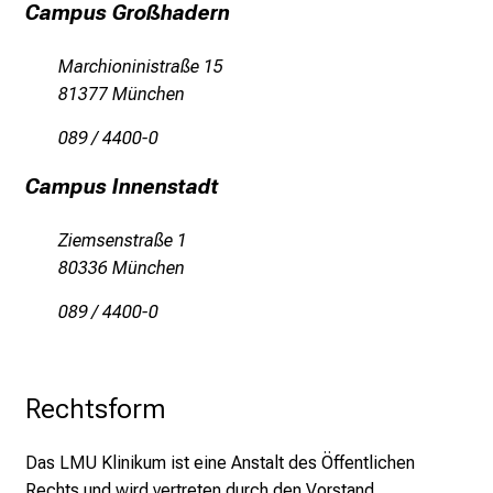
Campus Großhadern
i
t
Marchioninistraße 15
l
81377 München
i
c
089 / 4400-0
h
e
Campus Innenstadt
n
P
Ziemsenstraße 1
f
80336 München
l
089 / 4400-0
e
g
e
Rechtsform
a
l
l
Das LMU Klinikum ist eine Anstalt des Öffentlichen
t
Rechts und wird vertreten durch den Vorstand.