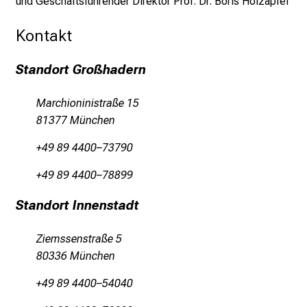
und Geschäftsführender Direktor Prof. Dr. Boris Holzapfel
n
b
Kontakt
l
i
Standort Großhadern
c
k
Marchioninistraße 15
e
81377 München
i
n
+49 89 4400–73790
d
+49 89 4400–78899
e
n
Standort Innenstadt
a
n
Ziemssenstraße 5
s
80336 München
p
r
+49 89 4400–54040
u