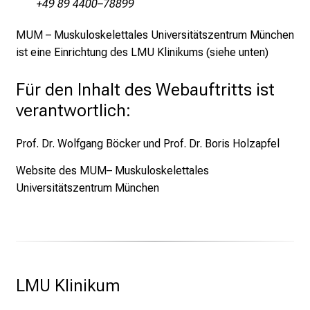
+49 89 4400–78899
c
h
MUM – Muskuloskelettales Universitätszentrum München
s
ist eine Einrichtung des LMU Klinikums (siehe unten)
v
o
Für den Inhalt des Webauftritts ist
l
verantwortlich:
l
e
Prof. Dr. Wolfgang Böcker und Prof. Dr. Boris Holzapfel
n
u
Website des MUM– Muskuloskelettales
n
Universitätszentrum München
d
g
a
n
z
LMU Klinikum 
h
e