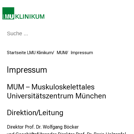
e
r
i
n
s
p
i
Startseite LMU Klinikum
MUM
Impressum
r
i
Impressum
e
r
MUM – Muskuloskelettales
e
n
Universitätszentrum München
d
e
Direktion/Leitung
r
E
Direktor Prof. Dr. Wolfgang Böcker
i