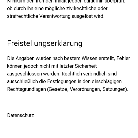
S
Klinikum den fremden Inhalt jedoch daraufhin überprüft,
i
ob durch ihn eine mögliche zivilrechtliche oder
e
strafrechtliche Verantwortung ausgelöst wird.
s
p
a
Freistellungserklärung
n
n
Die Angaben wurden nach bestem Wissen erstellt, Fehler
e
können jedoch nicht mit letzter Sicherheit
n
ausgeschlossen werden. Rechtlich verbindlich sind
d
ausschließlich die Festlegungen in den einschlägigen
e
Rechtsgrundlagen (Gesetze, Verordnungen, Satzungen).
I
n
f
Datenschutz
o
r
m