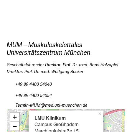
a
t
i
o
n
e
MUM – Muskuloskelettales
n
Universitätszentrum München
z
u
Geschäftsführender Direktor: Prof. Dr. med. Boris Holzapfel
J
Direktor: Prof. Dr. med. Wolfgang Böcker
o
b
+49 89 4400 54040
s
+49 89 4400 54054
,
A
Kipvlu#JOCO
vimeful#vfiuYyziu mi
u
×
+
LMU Klinikum
s
Campus Großhadern
−
b
Marchioninistraße 15