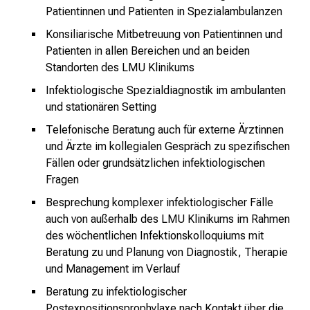
s
Patientinnen und Patienten in Spezialambulanzen
p
Konsiliarische Mitbetreuung von Patientinnen und
r
Patienten in allen Bereichen und an beiden
u
Standorten des LMU Klinikums
c
Infektiologische Spezialdiagnostik im ambulanten
h
und stationären Setting
s
v
Telefonische Beratung auch für externe Ärztinnen
o
und Ärzte im kollegialen Gespräch zu spezifischen
l
Fällen oder grundsätzlichen infektiologischen
l
Fragen
e
Besprechung komplexer infektiologischer Fälle
n
auch von außerhalb des LMU Klinikums im Rahmen
u
des wöchentlichen Infektionskolloquiums mit
n
Beratung zu und Planung von Diagnostik, Therapie
d
und Management im Verlauf
g
Beratung zu infektiologischer
a
Postexpositionsprophylaxe nach Kontakt über die