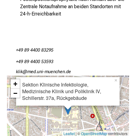
n
Zentrale Notaufnahme an beiden Standorten mit
z
24-h-Erreichbarkeit
h
e
i
t
l
+49 89 4400 83295
i
+49 89 4400 53593
c
h
oäloS
vimsful_vfiuyziuJs;mi
e
×
+
Sektion Klinische Infektiologie,
n
Medizinische Klinik und Poliklinik IV,
−
P
Schillerstr. 37a, Rückgebäude
f
l
e
g
e
Leaflet
| ©
OpenStreetMap
contributors