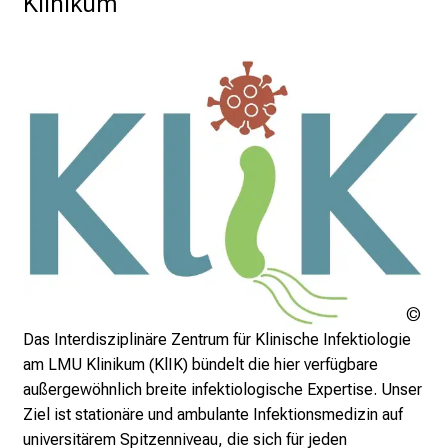
Klinikum
L
M
U
K
l
i
n
i
k
u
m
–
e
LM
i
Kli
Das Interdisziplinäre Zentrum für Klinische Infektiologie
n
am LMU Klinikum (KlIK) bündelt die hier verfügbare
T
außergewöhnlich breite infektiologische Expertise. Unser
a
Ziel ist stationäre und ambulante Infektionsmedizin auf
g
universitärem Spitzenniveau, die sich für jeden