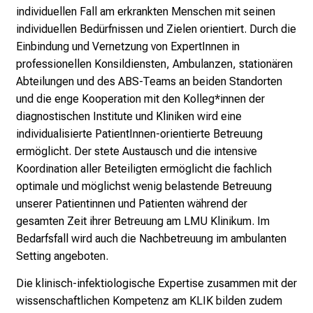
v
individuellen Fall am erkrankten Menschen mit seinen
o
individuellen Bedürfnissen und Zielen orientiert. Durch die
l
Einbindung und Vernetzung von ExpertInnen in
l
professionellen Konsildiensten, Ambulanzen, stationären
e
Abteilungen und des ABS-Teams an beiden Standorten
r
und die enge Kooperation mit den Kolleg*innen der
i
diagnostischen Institute und Kliniken wird eine
n
individualisierte PatientInnen-orientierte Betreuung
s
ermöglicht. Der stete Austausch und die intensive
p
Koordination aller Beteiligten ermöglicht die fachlich
i
optimale und möglichst wenig belastende Betreuung
r
unserer Patientinnen und Patienten während der
i
gesamten Zeit ihrer Betreuung am LMU Klinikum. Im
e
Bedarfsfall wird auch die Nachbetreuung im ambulanten
r
Setting angeboten.
e
n
Die klinisch-infektiologische Expertise zusammen mit der
d
wissenschaftlichen Kompetenz am KLIK bilden zudem