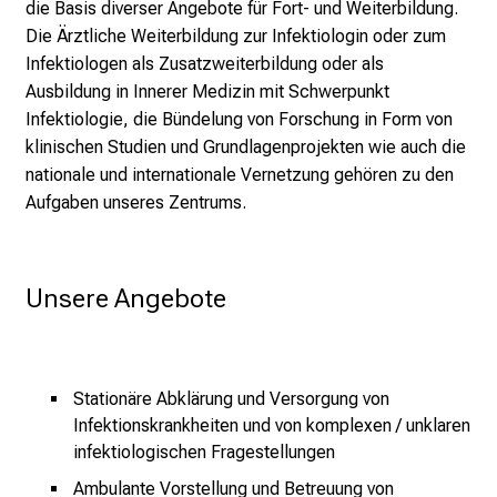
e
die Basis diverser Angebote für Fort- und Weiterbildung.
r
Die Ärztliche Weiterbildung zur Infektiologin oder zum
E
Infektiologen als Zusatzweiterbildung oder als
i
Ausbildung in Innerer Medizin mit Schwerpunkt
n
Infektiologie, die Bündelung von Forschung in Form von
b
klinischen Studien und Grundlagenprojekten wie auch die
l
nationale und internationale Vernetzung gehören zu den
i
Aufgaben unseres Zentrums.
c
k
e
Unsere Angebote
i
n
d
e
Stationäre Abklärung und Versorgung von
n
Infektionskrankheiten und von komplexen / unklaren
a
infektiologischen Fragestellungen
n
Ambulante Vorstellung und Betreuung von