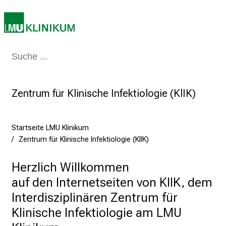
i
e
r
e
t
Medizin & Pflege
Patienten & Besucher
Forschung
Lehre
Das Kli
a
g
d
Zentrum für Klinische Infektiologie (KlIK)
e
r
P
Startseite LMU Klinikum
f
Zentrum für Klinische Infektiologie (KlIK)
l
e
Herzlich Willkommen 

g
auf den Internetseiten von KlIK, dem 

e
Interdisziplinären Zentrum für 
a
Klinische Infektiologie am LMU 
m