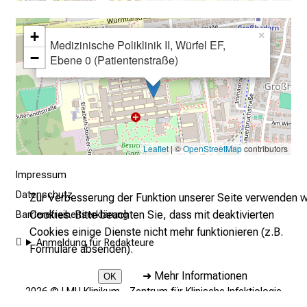
a
l
+
×
l
Medizinische Poliklinik II, Würfel EF,
−
Ebene 0 (Patientenstraße)
t
a
g
.
T
r
Leaflet
| ©
OpenStreetMap
contributors
e
Impressum
f
Datenschutz
f
Zur Verbesserung der Funktion unserer Seite verwenden w
e
Cookies. Bitte beachten Sie, dass mit deaktivierten
Barrierefreiheitserklärung
n
Cookies einige Dienste nicht mehr funktionieren (z.B.
Anmeldung für Redakteure
S
Formulare absenden).
i
➜
Mehr Informationen
OK
e
2026 © LMU Klinikum - Zentrum für Klinische Infektiologie
E