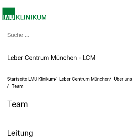
n
d
e
r
E
Medizin & Pflege
Patienten & Besucher
Forschung
Lehre
Das Kli
i
n
Leber Centrum München - LCM
b
l
i
Startseite LMU Klinikum
Leber Centrum München
Über uns
c
Team
k
e
Team
i
n
d
e
Leitung
n