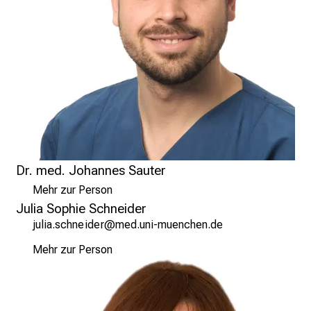
I
n
f
o
r
m
a
t
i
o
Dr. med. Johannes Sauter
n
Mehr zur Person
e
Julia Sophie Schneider
n
kfälg cyzui;lmiap
vimefulJhvfiuyziu-mi
z
u
Mehr zur Person
J
o
b