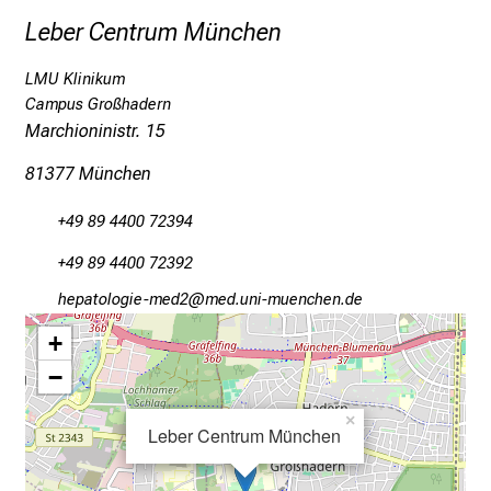
m
Leber Centrum München
e
n
LMU Klinikum
S
Campus Großhadern
i
Marchioninistr. 15
e
81377 München
v
o
+49 89 4400 72394
r
b
+49 89 4400 72392
e
ziögbüäüxli_vim1
vim-ful_vfiuyziutmi
i
,
+
t
−
a
u
×
Leber Centrum München
s
c