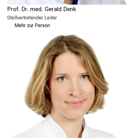
g
Prof. Dr. med. Gerald Denk
e
Stellvertretender Leiter
a
Mehr zur Person
l
l
t
a
g
.
T
r
e
f
f
e
n
S
i