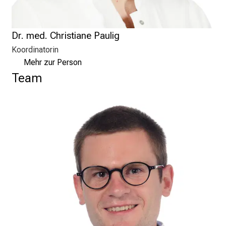
e
E
Dr. med. Christiane Paulig
x
p
Koordinatorin
e
Mehr zur Person
r
Team
t
e
n
,
e
n
t
d
e
c
k
e