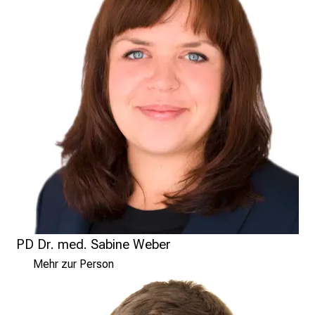
s
,
A
u
s
b
i
l
d
u
n
g
e
n
PD Dr. med. Sabine Weber
u
Mehr zur Person
n
d
W