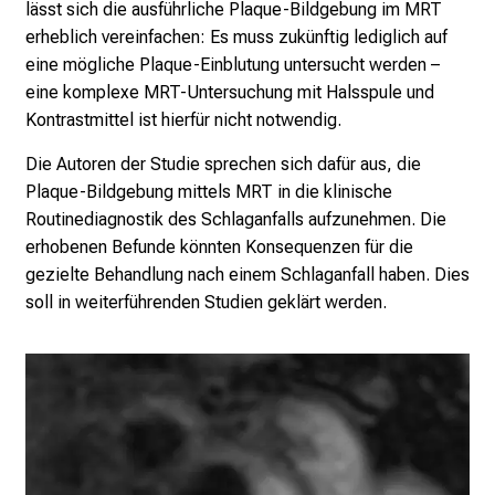
n
lässt sich die ausführliche Plaque-Bildgebung im MRT
u
erheblich vereinfachen: Es muss zukünftig lediglich auf
n
eine mögliche Plaque-Einblutung untersucht werden –
d
eine komplexe MRT-Untersuchung mit Halsspule und
g
Kontrastmittel ist hierfür nicht notwendig.
a
Die Autoren der Studie sprechen sich dafür aus, die
n
Plaque-Bildgebung mittels MRT in die klinische
z
Routinediagnostik des Schlaganfalls aufzunehmen. Die
h
erhobenen Befunde könnten Konsequenzen für die
e
gezielte Behandlung nach einem Schlaganfall haben. Dies
i
soll in weiterführenden Studien geklärt werden.
t
l
i
c
h
e
n