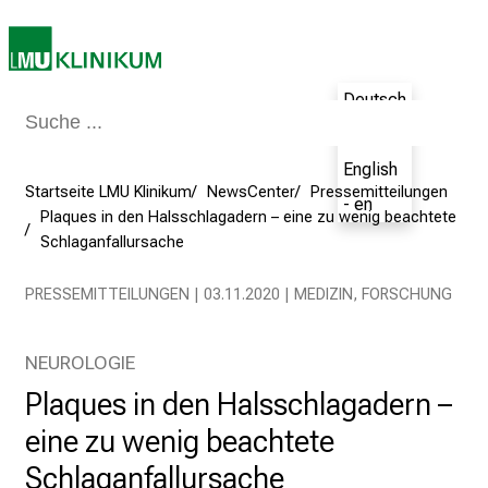
e
g
e
Deutsch
a
m
- de
L
English
M
Startseite LMU Klinikum
NewsCenter
Pressemitteilungen
- en
U
Plaques in den Halsschlagadern – eine zu wenig beachtete
K
Schlaganfallursache
l
PRESSEMITTEILUNGEN | 03.11.2020 | MEDIZIN, FORSCHUNG
i
n
i
NEUROLOGIE
k
Plaques in den Halsschlagadern –
u
m
eine zu wenig beachtete
–
Schlaganfallursache
e