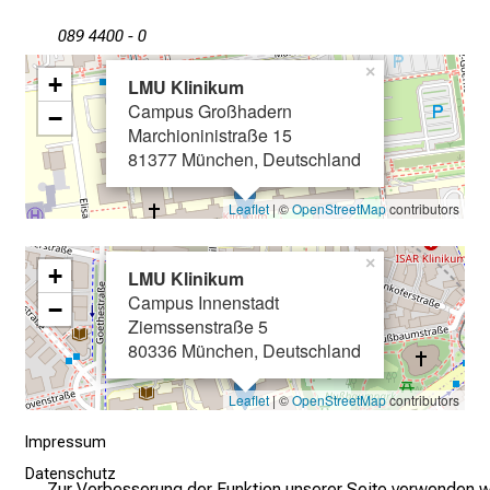
e
089 4400 - 0
c
k
×
+
LMU Klinikum
e
Campus Großhadern
−
n
Marchioninistraße 15
S
81377 München, Deutschland
i
e
Leaflet
| ©
OpenStreetMap
contributors
v
i
×
+
LMU Klinikum
e
Campus Innenstadt
−
l
Ziemssenstraße 5
f
80336 München, Deutschland
ä
l
Leaflet
| ©
OpenStreetMap
contributors
t
Impressum
i
Datenschutz
g
Zur Verbesserung der Funktion unserer Seite verwenden w