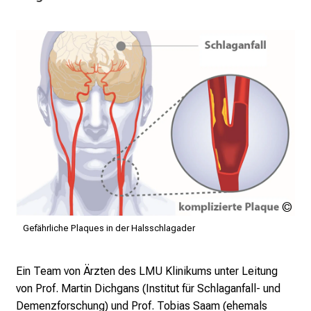
i
e
r
e
n
d
e
r
E
i
n
b
l
LM
Kli
i
Gefährliche Plaques in der Halsschlagader
c
k
Ein Team von Ärzten des LMU Klinikums unter Leitung
e
von Prof. Martin Dichgans (Institut für Schlaganfall- und
i
Demenzforschung) und Prof. Tobias Saam (ehemals