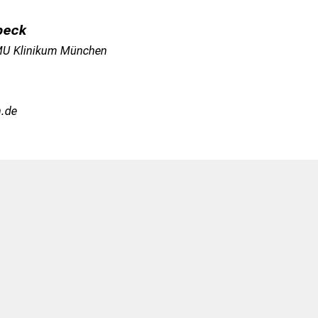
rbeck
LMU Klinikum München
tmi