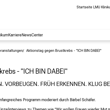
Startseite LMU Klini
nikum
Karriere
NewsCenter
eranstaltungen
Aktionstag gegen Brustkrebs - "ICH BIN DABEI"
krebs - "ICH BIN DABEI"
. VORBEUGEN. FRÜH ERKENNEN. KLUG B
 umfangreiches Programm m
oderiert durch Bärbel Schäfer.
Einzelinterviews zu Themen wie "Wir wollen Frauen wieder Mut 