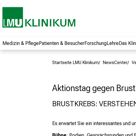
und erhalten Sie
spannende
Informationen zu
Jobs, Ausbildungen
und
Weiterbildungen.
Medizin & Pflege
Patienten & Besucher
Forschung
Lehre
Das Kli
Kommen Sie
vorbei, tauschen
Startseite LMU Klinikum
NewsCenter
V
Sie sich mit
Kollegen aus und
lassen Sie sich von
Aktionstag gegen Brust
der gelebten
Pflegewissenschaft
BRUSTKREBS: VERSTEHEN
begeistern – ganz
unverbindlich und
ohne Anmeldung.
Es erwartet Sie ein interessantes und
Bühne
: Podien, Gesprächsrunden und 