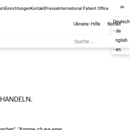
de
kum
Einrichtungen
Kontakt
Presse
International Patient Office
Deutsch
Ukraine-Hilfe
Notfall
- de
English
- en
EHANDELN.
machen", "Komme ich aus einer