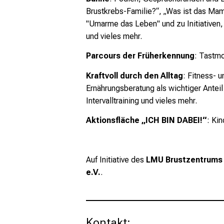
mehr Informationen
Brustkrebs-Familie?“,
„Was ist das Mam
"Umarme das Leben"
und zu Initiative
Schließen
und vieles mehr.
Parcours der Früherkennung
: Tastmo
Kraftvoll durch den Alltag
: Fitness- 
Ernährungsberatung
als wichtiger Ante
Intervalltraining und vieles mehr.
Aktionsfläche „ICH BIN DABEI!“
: Ki
Auf Initiative des
LMU Brustzentrum
e.V.
.
Kontakt: