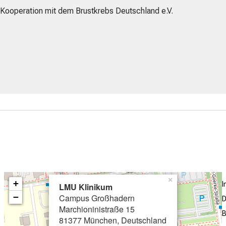
Kooperation mit dem Brustkrebs Deutschland e.V.
×
+
LMU Klinikum
−
Campus Großhadern
D
Marchioninistraße 15
B
81377 München, Deutschland