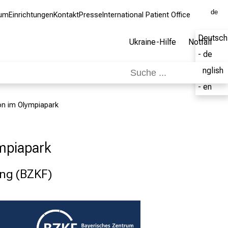
de
kum
Einrichtungen
Kontakt
Presse
International Patient Office
Deutsch
Ukraine-Hilfe
Notfall
- de
English
- en
on im Olympiapark
ympiapark
ung (BZKF)