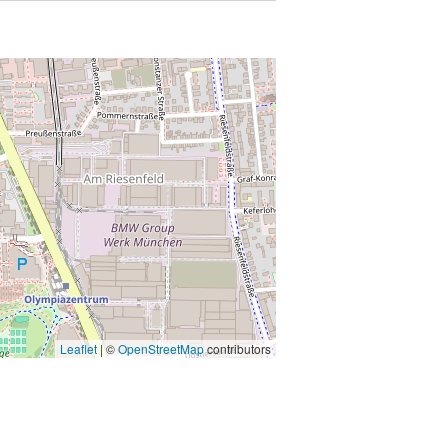
Leaflet
| ©
OpenStreetMap
contributors