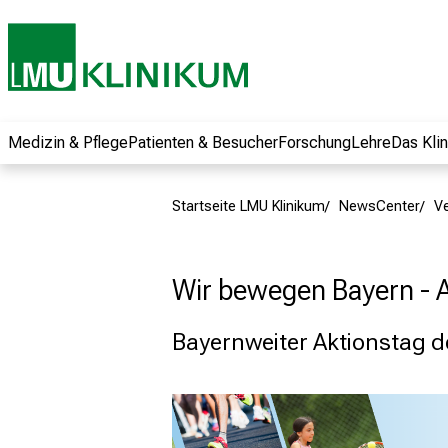
und erhalten Sie
spannende
Informationen zu
Jobs, Ausbildungen
und
Weiterbildungen.
Medizin & Pflege
Patienten & Besucher
Forschung
Lehre
Das Kli
Kommen Sie
vorbei, tauschen
Startseite LMU Klinikum
NewsCenter
V
Sie sich mit
Kollegen aus und
lassen Sie sich von
Wir bewegen Bayern - A
der gelebten
Pflegewissenschaft
Bayernweiter Aktionstag 
begeistern – ganz
unverbindlich und
ohne Anmeldung.