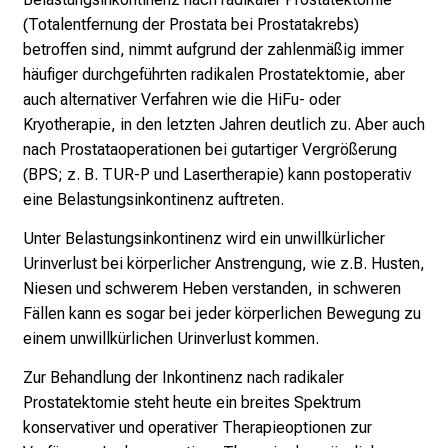
i
(Totalentfernung der Prostata bei Prostatakrebs)
k
betroffen sind, nimmt aufgrund der zahlenmäßig immer
u
häufiger durchgeführten radikalen Prostatektomie, aber
m
auch alternativer Verfahren wie die HiFu- oder
–
Kryotherapie, in den letzten Jahren deutlich zu. Aber auch
e
nach Prostataoperationen bei gutartiger Vergrößerung
i
(BPS; z. B. TUR-P und Lasertherapie) kann postoperativ
n
eine Belastungsinkontinenz auftreten.
T
a
Unter Belastungsinkontinenz wird ein unwillkürlicher
g
Urinverlust bei körperlicher Anstrengung, wie z.B. Husten,
v
Niesen und schwerem Heben verstanden, in schweren
o
Fällen kann es sogar bei jeder körperlichen Bewegung zu
l
einem unwillkürlichen Urinverlust kommen.
l
Zur Behandlung der Inkontinenz nach radikaler
e
Prostatektomie steht heute ein breites Spektrum
r
konservativer und operativer Therapieoptionen zur
i