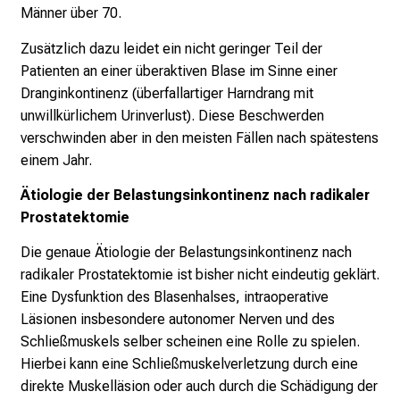
Männer über 70.
v
o
Zusätzlich dazu leidet ein nicht geringer Teil der
l
Patienten an einer überaktiven Blase im Sinne einer
l
Dranginkontinenz (überfallartiger Harndrang mit
e
unwillkürlichem Urinverlust). Diese Beschwerden
n
verschwinden aber in den meisten Fällen nach spätestens
u
einem Jahr.
n
Ätiologie der Belastungsinkontinenz nach radikaler
d
Prostatektomie
g
a
Die genaue Ätiologie der Belastungsinkontinenz nach
n
radikaler Prostatektomie ist bisher nicht eindeutig geklärt.
z
Eine Dysfunktion des Blasenhalses, intraoperative
h
Läsionen insbesondere autonomer Nerven und des
e
Schließmuskels selber scheinen eine Rolle zu spielen.
i
Hierbei kann eine Schließmuskelverletzung durch eine
t
direkte Muskelläsion oder auch durch die Schädigung der
l