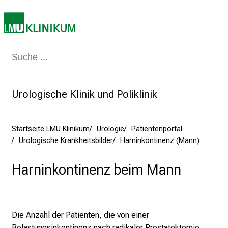
d
e
r
P
f
Medizin & Pflege
Patienten & Besucher
Forschung
Lehre
Das Kli
l
e
Urologische Klinik und Poliklinik
g
e
a
Startseite LMU Klinikum
Urologie
Patientenportal
m
Urologische Krankheitsbilder
Harninkontinenz (Mann)
L
M
Harninkontinenz beim Mann
U
K
l
i
Die Anzahl der Patienten, die von einer
n
Belastungsinkontinenz nach radikaler Prostatektomie