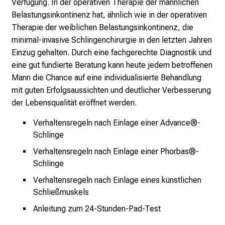
Verfügung. In der operativen Therapie der männlichen
n
Belastungsinkontinenz hat, ähnlich wie in der operativen
s
Therapie der weiblichen Belastungsinkontinenz, die
p
minimal-invasive Schlingenchirurgie in den letzten Jahren
i
Einzug gehalten. Durch eine fachgerechte Diagnostik und
r
eine gut fundierte Beratung kann heute jedem betroffenen
i
Mann die Chance auf eine individualisierte Behandlung
e
mit guten Erfolgsaussichten und deutlicher Verbesserung
r
der Lebensqualität eröffnet werden.
e
n
Verhaltensregeln nach Einlage einer Advance®-
d
Schlinge
e
Verhaltensregeln nach Einlage einer Phorbas®-
r
Schlinge
E
Verhaltensregeln nach Einlage eines künstlichen
i
Schließmuskels
n
b
Anleitung zum 24-Stunden-Pad-Test
l