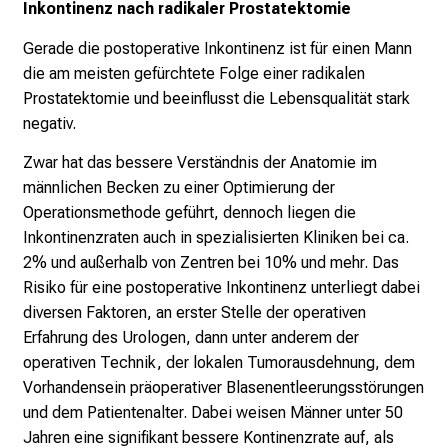
Inkontinenz nach radikaler Prostatektomie
i
c
Gerade die postoperative Inkontinenz ist für einen Mann
k
die am meisten gefürchtete Folge einer radikalen
e
Prostatektomie und beeinflusst die Lebensqualität stark
i
negativ.
n
Zwar hat das bessere Verständnis der Anatomie im
d
männlichen Becken zu einer Optimierung der
e
Operationsmethode geführt, dennoch liegen die
n
Inkontinenzraten auch in spezialisierten Kliniken bei ca.
a
2% und außerhalb von Zentren bei 10% und mehr. Das
n
Risiko für eine postoperative Inkontinenz unterliegt dabei
s
diversen Faktoren, an erster Stelle der operativen
p
Erfahrung des Urologen, dann unter anderem der
r
operativen Technik, der lokalen Tumorausdehnung, dem
u
Vorhandensein präoperativer Blasenentleerungsstörungen
c
und dem Patientenalter. Dabei weisen Männer unter 50
h
Jahren eine signifikant bessere Kontinenzrate auf, als
s