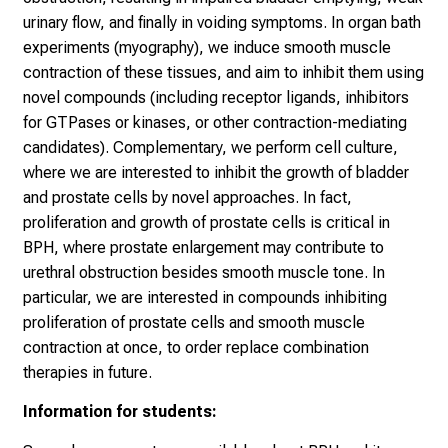
e
urinary flow, and finally in voiding symptoms. In organ bath
c
experiments (myography), we induce smooth muscle
k
contraction of these tissues, and aim to inhibit them using
e
novel compounds (including receptor ligands, inhibitors
n
for GTPases or kinases, or other contraction-mediating
S
candidates). Complementary, we perform cell culture,
i
where we are interested to inhibit the growth of bladder
e
and prostate cells by novel approaches. In fact,
v
proliferation and growth of prostate cells is critical in
i
BPH, where prostate enlargement may contribute to
e
urethral obstruction besides smooth muscle tone. In
l
particular, we are interested in compounds inhibiting
f
proliferation of prostate cells and smooth muscle
ä
contraction at once, to order replace combination
l
therapies in future.
t
Information for students:
i
g