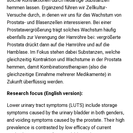
solche Kontraktionen durch neuartige Substanzen
P
hemmen lassen. Ergänzend führen wir Zellkultur-
f
Versuche durch, in denen wir uns für das Wachstum von
l
Prostata- und Blasenzellen interessieren. Bei einer
e
Prostatavergrößerung trägt solches Wachstum häufig
g
ebenfalls zur Verengung der Harnröhre bei: vergrößerte
e
Prostata drückt dann auf die Harnröhre und auf die
a
Harnblase. Im Fokus stehen dabei Substanzen, welche
l
gleichzeitig Kontraktion und Wachstume in der Prostata
l
hemmen, damit Kombinationstherapien (also die
t
gleichzeitige Einnahme mehrerer Medikamente) in
a
Zukunft überflüssig werden.
g
Research focus (English version):
.
T
Lower urinary tract symptoms (LUTS) include storage
r
symptoms caused by the urinary bladder in both genders,
e
and voiding symptoms caused by the prostate. Their high
f
prevalence is contrasted by low efficacy of current
f