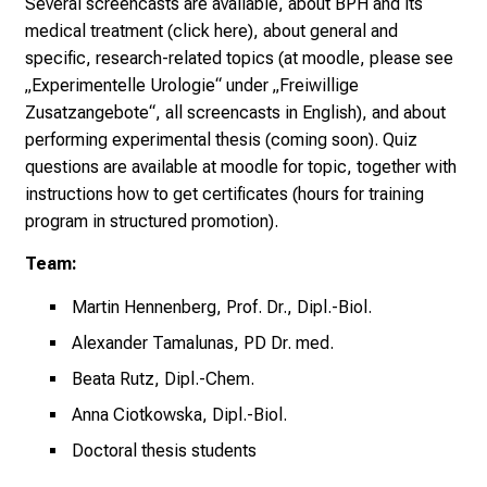
Several screencasts are available, about BPH and its
e
medical treatment (
click here
), about general and
K
specific, research-related topics (at moodle, please see
a
„Experimentelle Urologie“ under „Freiwillige
r
Zusatzangebote“, all screencasts in English), and about
r
performing experimental thesis (coming soon). Quiz
i
questions are available at moodle for topic, together with
e
instructions how to get certificates (hours for training
r
program in structured promotion).
e
Team:
c
h
Martin Hennenberg, Prof. Dr., Dipl.-Biol.
a
Alexander Tamalunas, PD Dr. med.
n
c
Beata Rutz, Dipl.-Chem.
e
Anna Ciotkowska, Dipl.-Biol.
n
Doctoral thesis students
u
n