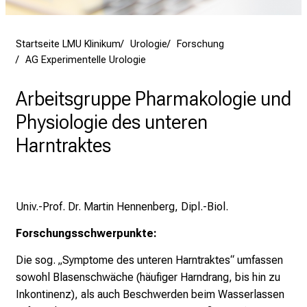
i
e
r
Startseite LMU Klinikum
Urologie
Forschung
e
AG Experimentelle Urologie
n
d
Arbeitsgruppe Pharmakologie und
e
Physiologie des unteren
r
Harntraktes
E
i
n
b
Univ.-Prof. Dr. Martin Hennenberg, Dipl.-Biol.
l
i
Forschungsschwerpunkte:
c
Die sog. „Symptome des unteren Harntraktes“ umfassen
k
sowohl Blasenschwäche (häufiger Harndrang, bis hin zu
e
Inkontinenz), als auch Beschwerden beim Wasserlassen
i