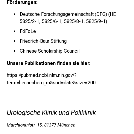
Förderungen:
d
Deutsche Forschungsgemeinschaft (DFG) (HE
e
5825/2-1, 5825/6-1, 5825/8-1, 5825/9-1)
r
h
FöFoLe
a
Friedrich-Baur Stiftung
l
Chinese Scholarship Council
t
e
Unsere Publikationen finden sie hier:
n
S
https://pubmed.ncbi.nlm.nih.gov/?
i
term=hennenberg_m&sort=date&size=200
e
s
p
Urologische Klinik und Poliklinik
a
n
Marchioninistr. 15, 81377 München
n