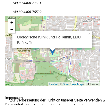
e
+49 89 4400 73531
n
d
+49 89 4400-76532
e
+
I
−
n
×
f
Urologische Klinik und Poliklinik, LMU
o
Klinikum
r
m
a
t
i
o
n
Leaflet
| ©
OpenStreetMap
contributors
e
n
Impressum
z
Zur Verbesserung der Funktion unserer Seite verwenden w
Datenschutz