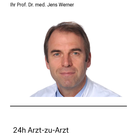
a
Ihr Prof. Dr. med. Jens Werner
l
l
t
a
g
.
T
r
e
f
f
e
n
S
i
e
24h Arzt-zu-Arzt
E