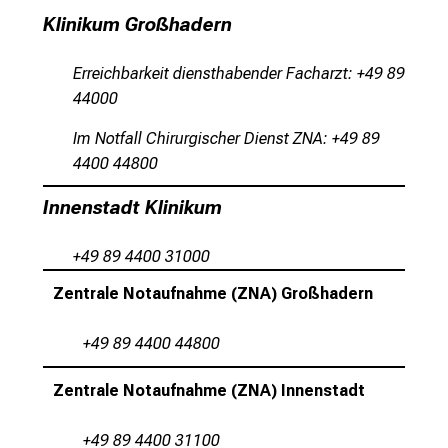
x
Klinikum Großhadern
p
e
Erreichbarkeit diensthabender Facharzt: +49 89
r
44000
t
e
Im Notfall Chirurgischer Dienst ZNA: +49 89
n
4400 44800
,
e
Innenstadt Klinikum
n
t
+49 89 4400 31000
d
Zentrale Notaufnahme (ZNA) Großhadern
e
c
+49 89 4400 44800
k
e
Zentrale Notaufnahme (ZNA) Innenstadt
n
S
+49 89 4400 31100