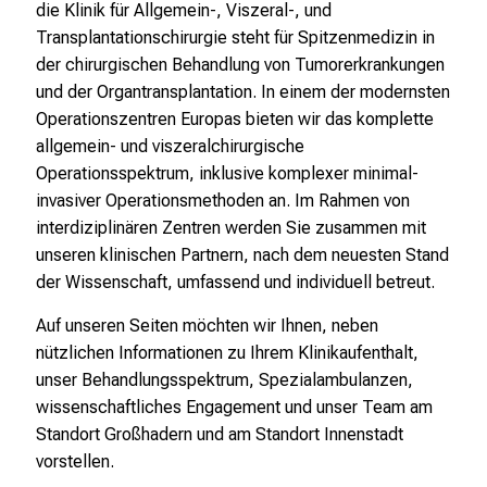
die Klinik für Allgemein-, Viszeral-, und
z
Transplantationschirurgie steht für Spitzenmedizin in
h
der chirurgischen Behandlung von Tumorerkrankungen
e
und der Organtransplantation. In einem der modernsten
i
Operationszentren Europas bieten wir das komplette
t
allgemein- und viszeralchirurgische
l
Operationsspektrum, inklusive komplexer minimal-
i
invasiver Operationsmethoden an. Im Rahmen von
c
interdiziplinären Zentren werden Sie zusammen mit
h
unseren klinischen Partnern, nach dem neuesten Stand
e
der Wissenschaft, umfassend und individuell betreut.
n
P
Auf unseren Seiten möchten wir Ihnen, neben
f
nützlichen Informationen zu Ihrem Klinikaufenthalt,
l
unser Behandlungsspektrum, Spezialambulanzen,
e
wissenschaftliches Engagement und unser Team am
g
Standort Großhadern und am Standort Innenstadt
e
vorstellen.