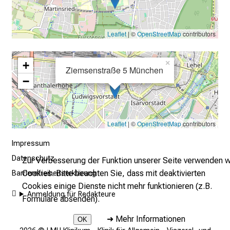
e
g
Leaflet
| ©
OpenStreetMap
contributors
e
w
+
×
i
Ziemsenstraße 5 München
s
−
s
e
n
Leaflet
| ©
OpenStreetMap
contributors
s
c
Impressum
h
Datenschutz
Zur Verbesserung der Funktion unserer Seite verwenden w
a
Cookies. Bitte beachten Sie, dass mit deaktivierten
Barrierefreiheitserklärung
f
Cookies einige Dienste nicht mehr funktionieren (z.B.
t
Anmeldung für Redakteure
Formulare absenden).
b
e
➜
Mehr Informationen
OK