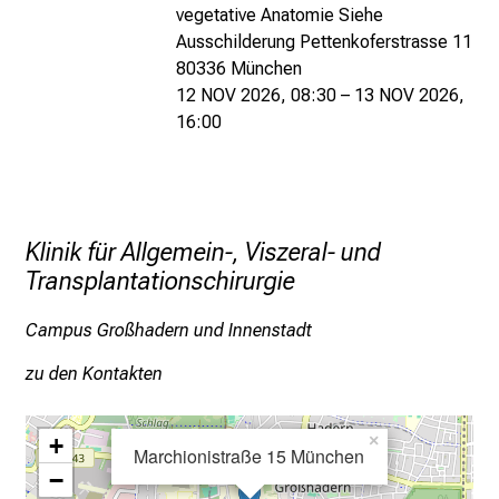
vegetative Anatomie Siehe
h
Ausschilderung Pettenkoferstrasse 11
v
80336 München
o
12 NOV 2026, 08:30 – 13 NOV 2026,
n
16:00
d
e
r
g
e
Klinik für Allgemein-, Viszeral- und
l
Transplantationschirurgie
e
Campus Großhadern und Innenstadt
b
t
zu den Kontakten
e
n
+
×
P
Marchionistraße 15 München
f
−
l