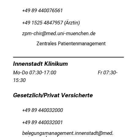
o
+49 89 440076561
r
m
+49 1525 4847957 (Ärztin)
a
ßaöv_yzWlpa
vim/ful_vfiuyaziu/mi
t
i
Zentrales Patientenmanagement
o
n
Innenstadt Klinikum
e
n
Mo-Do 07:30-17:00 Fr 07:30-
z
15:30
u
Gesetzlich/Privat Versicherte
J
o
b
+49 89 440032000
s
+49 89 440032001
,
A
jiäixfuxcvgugxiviub-luuiucbgmb
vim-