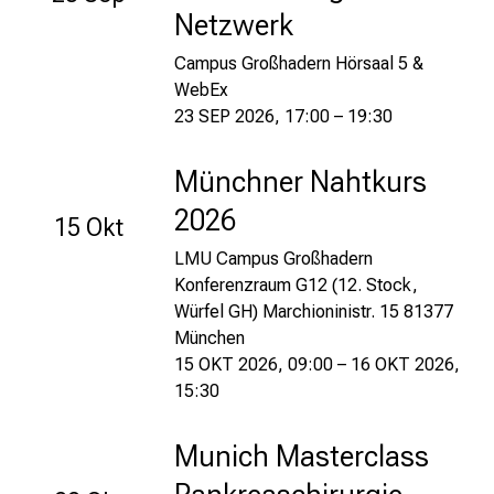
Netzwerk
S
i
Campus Großhadern Hörsaal 5 &
e
WebEx
s
23 SEP 2026, 17:00 – 19:30
i
c
Münchner Nahtkurs
h
m
2026
15 Okt
i
LMU Campus Großhadern
t
Konferenzraum G12 (12. Stock,
K
Würfel GH) Marchioninistr. 15 81377
o
München
l
15 OKT 2026, 09:00 – 16 OKT 2026,
l
15:30
e
g
Munich Masterclass
e
n