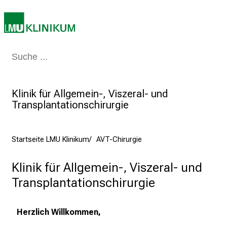
p
r
u
c
Medizin & Pflege
Patienten & Besucher
Forschung
Lehre
Das Kli
h
s
v
Klinik für Allgemein-, Viszeral- und
o
Transplantationschirurgie
l
l
e
Startseite LMU Klinikum
AVT-Chirurgie
n
u
Klinik für Allgemein-, Viszeral- und 
n
Transplantationschirurgie
d
g
Herzlich Willkommen,
a
n