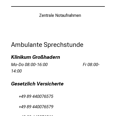
i
e
v
Zentrale Notaufnahmen
i
e
l
f
Ambulante Sprechstunde
ä
l
Klinikum Großhadern
t
Mo-Do 08:00-16:00 Fr 08:00-
i
14:00
g
e
Gesetzlich Versicherte
K
a
+49 89 440076575
r
r
+49 89 440076579
i