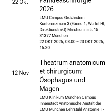
Pankreaschirurgie
22 Okt
a
2026
u
s
LMU Campus Großhadern
Konferenzraum 3 (Ebene 1, Würfel HI,
u
Direktionstrakt) Marchioninistr. 15
n
81377 München
d
22 OKT 2026, 08:00 – 23 OKT 2026,
l
16:30
a
s
Theatrum anatomicum
s
e
et chirurgicum:
12 Nov
n
Ösophagus und
S
i
Magen
e
LMU Klinikum München Campus
s
Innenstadt Anatomische Anstalt der
i
LMU München Lehrstuhl Anatomie I -
c