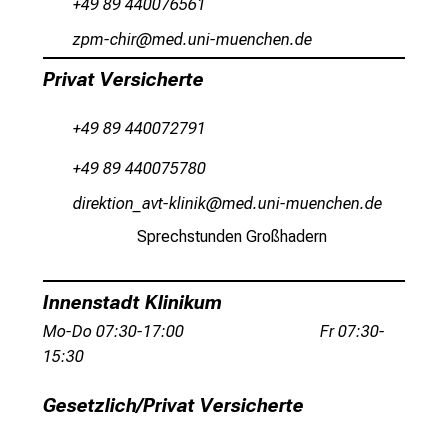
+49 89 440076561
e
r
ß,öv;Gyzlp
vSimtfulGvfiuyzJiuemi
e
Privat Versicherte
c
h
+49 89 440072791
a
n
+49 89 440075780
c
mlWYpioblüu²gqb+oälulo
vim fudl+vfiauyziu mi
e
n
Sprechstunden Großhadern
u
n
Innenstadt Klinikum
d
e
Mo-Do 07:30-17:00 Fr 07:30-
r
15:30
h
Gesetzlich/Privat Versicherte
a
l