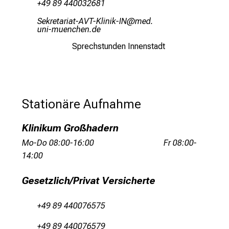
+49 89 440032681
t
e
RiopJibgplgb_FSÖKGÜälulohET
vim-
ful_:vfiuyziuemi
n
S
Sprechstunden Innenstadt
i
e
s
p
Stationäre Aufnahme
a
n
Klinikum Großhadern
n
Mo-Do 08:00-16:00 Fr 08:00-
e
14:00
n
d
Gesetzlich/Privat Versicherte
e
I
+49 89 440076575
n
f
+49 89 440076579