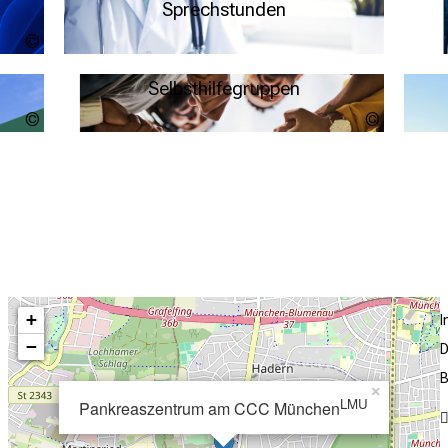
Sprechstunden
magicmine -
stock.adobe.com
Weitere Infos
Selbsthilfegruppen
Cevahir
PEOPLE
IMAGES
Weitere Infos
+
−
D
B
×
LMU
Pankreaszentrum am CCC München