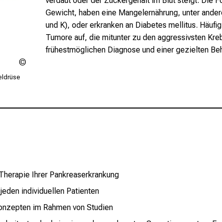
verdaut oder der Zuckergehalt im Blut steigt. Die F
Gewicht, haben eine Mangelernährung, unter andere
und K), oder erkranken an Diabetes mellitus. Häufi
Tumore auf, die mitunter zu den aggressivsten Kre
frühestmöglichen Diagnose und einer gezielten Be
iStock-
1189955819.jpg
eldrüse
Therapie Ihrer Pankreaserkrankung
eden individuellen Patienten
konzepten im Rahmen von Studien