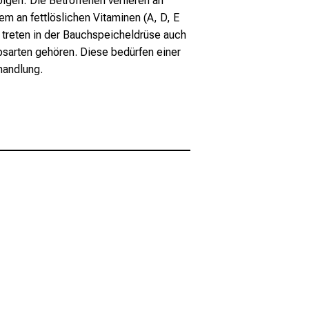
olgen: Die Betroffenen verlieren an
m an fettlöslichen Vitaminen (A, D, E
g treten in der Bauchspeicheldrüse auch
bsarten gehören. Diese bedürfen einer
handlung.