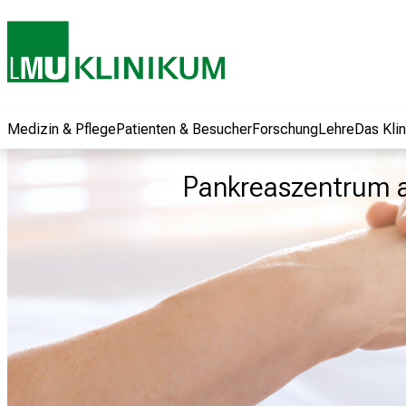
und erhalten Sie
spannende
Informationen zu
Jobs, Ausbildungen
und
Weiterbildungen.
Medizin & Pflege
Patienten & Besucher
Forschung
Lehre
Das Kli
Kommen Sie
vorbei, tauschen
Pankreaszentrum
Sie sich mit
Kollegen aus und
lassen Sie sich von
der gelebten
Pflegewissenschaft
begeistern – ganz
unverbindlich und
ohne Anmeldung.