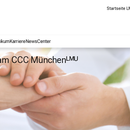
Startseite L
nikum
Karriere
NewsCenter
 am CCC Münchenᴸᴹᵁ