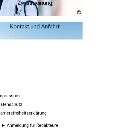
Zweitmeinung
www.peopleimages.com
Weitere Infos
Kontakt und Anfahrt
Weitere Infos
Impressum
atenschutz
arrierefreiheitserklärung
Anmeldung für Redakteure