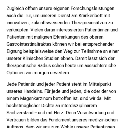
a
Zugleich öffnen unsere eigenen Forschungsleistungen
g
auch die Tür, um unseren Dienst am Krankenbett mit
v
innovativen, zukunftsweisenden Therapieansätzen zu
o
verknüpfen. Vielen daran interessierten Patientinnen und
l
Patienten mit malignen Erkrankungen des oberen
l
Gastrointestinaltraktes können wir bei entsprechender
e
Eignung beispielsweise den Weg zur Teilnahme an einer
r
unserer Klinischen Studien ebnen. Damit lässt sich der
i
therapeutische Radius schon heute um aussichtsreiche
n
Optionen von morgen erweitern.
s
p
Jede Patientin und jeder Patient steht im Mittelpunkt
i
unseres Handelns. Für jede und jeden, die oder der von
r
einem Magenkarzinom betroffen ist, sind wir da: Mit
i
höchstmöglicher Dichte an interdisziplinärem
e
Sachverstand – und mit Herz. Denn Verantwortung und
r
Vertrauen bilden das Fundament unseres medizinischen
e
Auftrags, dem wir uns zum Wohle unserer Patientinnen