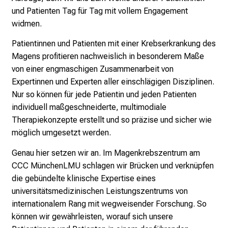
n
und Patienten Tag für Tag mit vollem Engagement
d
widmen.
e
r
Patientinnen und Patienten mit einer Krebserkrankung des
E
Magens profitieren nachweislich in besonderem Maße
i
von einer engmaschigen Zusammenarbeit von
n
Expertinnen und Experten aller einschlägigen Disziplinen.
b
Nur so können für jede Patientin und jeden Patienten
l
individuell maßgeschneiderte, multimodiale
i
Therapiekonzepte erstellt und so präzise und sicher wie
c
möglich umgesetzt werden.
k
Genau hier setzen wir an. Im Magenkrebszentrum am
e
CCC MünchenLMU schlagen wir Brücken und verknüpfen
i
die gebündelte klinische Expertise eines
n
universitätsmedizinischen Leistungszentrums von
d
internationalem Rang mit wegweisender Forschung. So
e
können wir gewährleisten, worauf sich unsere
n