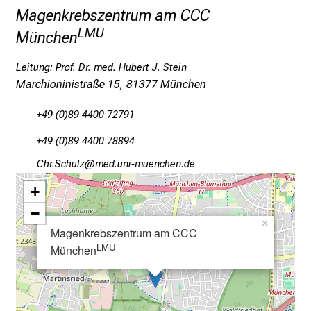
g
Magenkrebszentrum am CCC
a
LMU
München
n
z
Leitung: Prof. Dr. med. Hubert J. Stein
h
Marchioninistraße 15, 81377 München
e
i
+49 (0)89 4400 72791
t
+49 (0)89 4400 78894
l
Hzp-Ryzfäßd
vD:imsful_vfiuyziu mi
i
c
+
h
−
e
×
Magenkrebszentrum am CCC
n
LMU
München
P
f
l
e