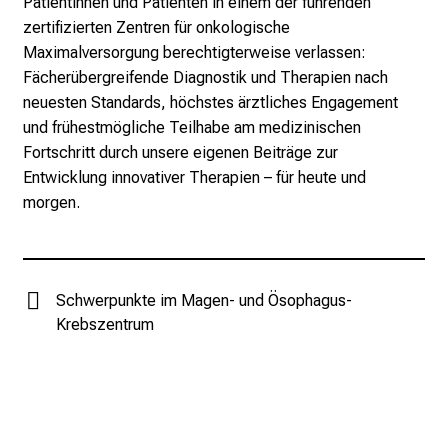
Patientinnen und Patienten in einem der führenden
a
zertifizierten Zentren für onkologische
n
Maximalversorgung berechtigterweise verlassen:
s
Fächerübergreifende Diagnostik und Therapien nach
p
neuesten Standards, höchstes ärztliches Engagement
r
und frühestmögliche Teilhabe am medizinischen
u
Fortschritt durch unsere eigenen Beiträge zur
c
Entwicklung innovativer Therapien – für heute und
h
morgen.
s
v
o
l
Schwerpunkte im Magen- und Ösophagus-
l
Krebszentrum
e
n
u
n
d