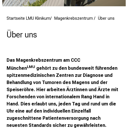
a
m
L
Startseite LMU Klinikum
Magenkrebszentrum
Über uns
M
U
Über uns
K
l
i
n
Das
Magenkrebszentrum
am CCC
i
LMU
München
g
ehört zu den bundesweit führenden
k
spitzenmedizinischen Zentren zur Diagnose und
u
Behandlung von Tumoren des Magens und der
m
Speiseröhre. Hier arbeiten Ärztinnen und Ärzte mit
–
Forschenden von internationalem Rang Hand in
e
Hand. Dies erlaubt uns, jeden Tag und rund um die
i
Uhr eine auf den individuellen Einzelfall
n
zugeschnittene Patientenversorgung nach
T
neuesten Standards sicher zu gewährleisten.