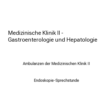
e
n
d
e
r
Medizinische Klinik II - 
E
Gastroenterologie und Hepatologie 
i
n
b
l
i
Ambulanzen der Medizinischen Klinik II
c
k
Endoskopie-Sprechstunde
e
i
n
d
e