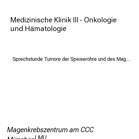
n
a
Medizinische Klinik III - Onkologie 
n
s
und Hämatologie
p
r
u
c
Sprechstunde Tumore der Speiseröhre und des Magens
h
s
v
o
l
l
e
n
u
Magenkrebszentrum am CCC
n
LMU