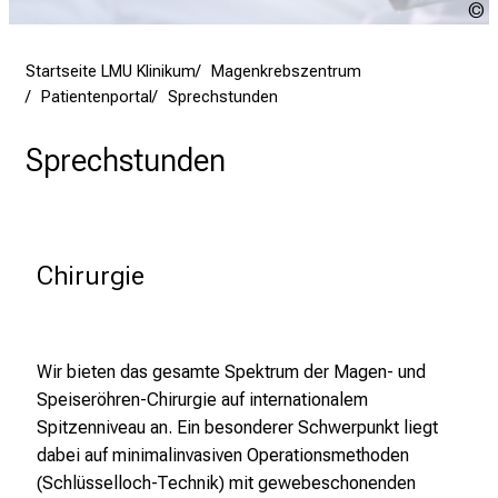
e
a
Y
N
m
Startseite LMU Klinikum
Magenkrebszentrum
A
L
Patientenportal
Sprechstunden
S
M
U
Sprechstunden
K
l
i
n
Chirurgie
i
k
u
m
Wir bieten das gesamte Spektrum der Magen- und
–
Speiseröhren-Chirurgie auf internationalem
e
Spitzenniveau an. Ein besonderer Schwerpunkt liegt
i
dabei auf minimalinvasiven Operationsmethoden
n
(Schlüsselloch-Technik) mit gewebeschonenden