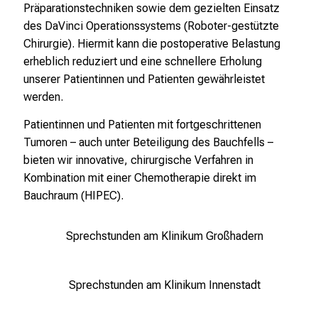
T
Präparationstechniken sowie dem gezielten Einsatz
a
des DaVinci Operationssystems (Roboter-gestützte
g
Chirurgie). Hiermit kann die postoperative Belastung
v
erheblich reduziert und eine schnellere Erholung
o
unserer Patientinnen und Patienten gewährleistet
l
werden.
l
Patientinnen und Patienten mit fortgeschrittenen
e
Tumoren – auch unter Beteiligung des Bauchfells –
r
bieten wir innovative, chirurgische Verfahren in
i
Kombination mit einer Chemotherapie direkt im
n
Bauchraum (HIPEC).
s
p
i
Sprechstunden am Klinikum Großhadern
r
i
Sprechstunden am Klinikum Innenstadt
e
r