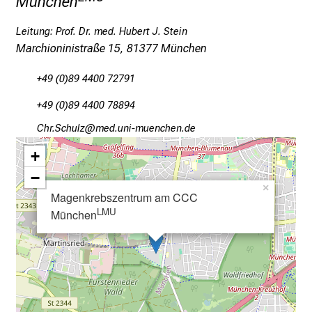
München
d
g
Leitung: Prof. Dr. med. Hubert J. Stein
a
Marchioninistraße 15, 81377 München
n
z
+49 (0)89 4400 72791
h
+49 (0)89 4400 78894
e
Hzp RyzfäßW
vim ful#vfiuyziu/m;Wi
i
t
+
l
−
i
×
Magenkrebszentrum am CCC
c
LMU
München
h
e
n
P
f
l