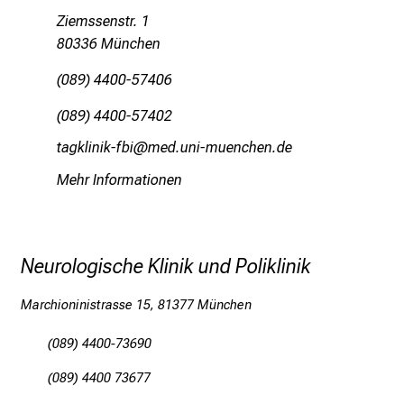
t
Ziemssenstr. 1
K
80336 München
o
l
(089) 4400-57406
l
(089) 4400-57402
e
g
bgxoäWluloS+wjl
vim-fulrvfiuyziu-mi
e
Mehr Informationen
n
a
u
s
Neurologische Klinik und Poliklinik
u
n
Marchioninistrasse 15, 81377 München
d
l
(089) 4400-73690
a
(089) 4400 73677
s