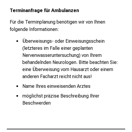
l
e
Terminanfrage für Ambulanzen
n
Für die Terminplanung benötigen wir von Ihnen
u
folgende Informationen:
n
d
Überweisungs- oder Einweisungsschein
g
(letzteres im Falle einer geplanten
a
Nervenwasseruntersuchung) von Ihrem
n
behandelnden Neurologen. Bitte beachten Sie:
z
eine Überweisung vom Hausarzt oder einem
h
anderen Facharzt reicht nicht aus!
e
Name Ihres einweisenden Arztes
i
möglichst präzise Beschreibung Ihrer
t
Beschwerden
l
i
c
h