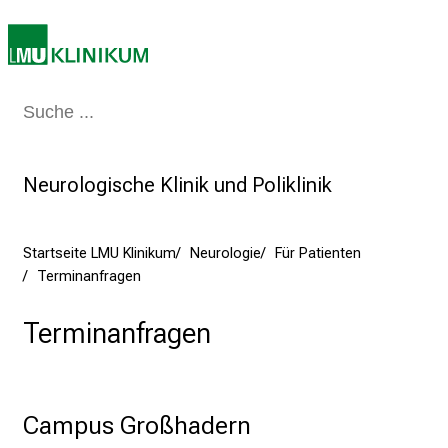
e
i
n
d
e
Medizin & Pflege
Patienten & Besucher
Forschung
Lehre
Das Kli
n
a
n
Neurologische Klinik und Poliklinik
s
p
Startseite LMU Klinikum
Neurologie
Für Patienten
r
Terminanfragen
u
c
Terminanfragen
h
s
v
o
Campus Großhadern
l