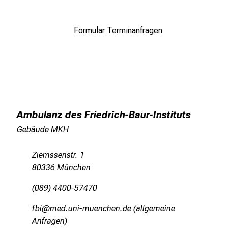
e
n
.
Formular Terminanfragen
K
o
m
m
e
n
Ambulanz des Friedrich-Baur-Instituts
S
i
Gebäude MKH
e
v
Ziemssenstr. 1
o
80336 München
r
(089) 4400-57470
b
e
fbi@med.uni-muenchen.de (allgemeine
i
Anfragen)