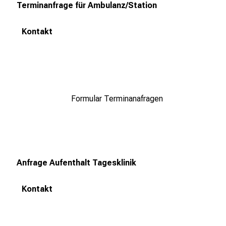
Terminanfrage für Ambulanz/Station
n
u
Kontakt
n
d
W
e
i
Formular Terminanafragen
t
e
r
b
i
Anfrage Aufenthalt Tagesklinik
l
d
u
Kontakt
n
g