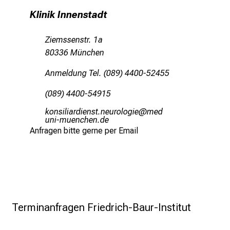
z
Klinik Innenstadt
u
J
Ziemssenstr. 1a
o
80336 München
b
Anmeldung Tel. (089) 4400-52455
s
,
(089) 4400-54915
A
oüuclälgpmliucbeSuifpüäüxli
vim
u
fulhvfiuyziusmi
s
Anfragen bitte gerne per Email
b
i
l
d
u
n
Terminanfragen Friedrich-Baur-Institut
g
e