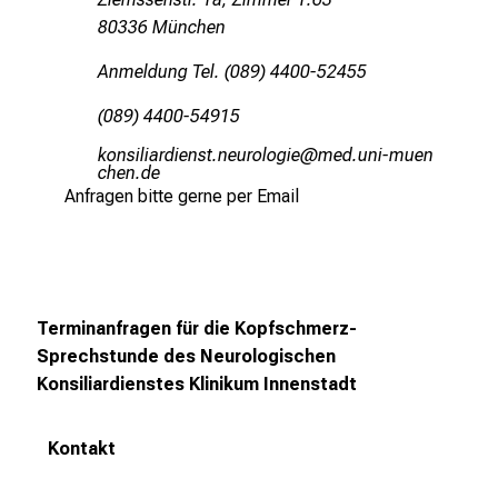
n
80336 München
e
Anmeldung Tel. (089) 4400-52455
n
d
(089) 4400-54915
e
oüuclälgpmliu,cbsuifpüäüxli
vimeful#vfiu
I
yziu mi
n
Anfragen bitte gerne per Email
f
o
r
m
a
Terminanfragen für die Kopfschmerz-
t
Sprechstunde des Neurologischen
i
Konsiliardienstes
Klinikum Innenstadt
o
n
Kontakt
e
n