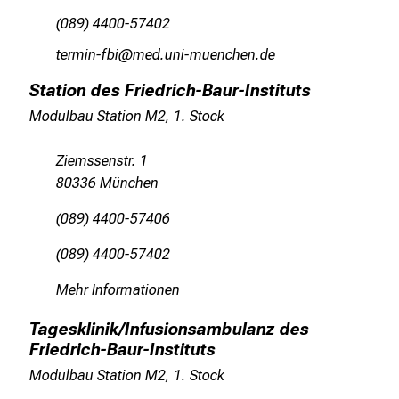
,
(089) 4400-57402
t
a
bdipvlu_wjl
vim fulGv;fiuyziusmi
u
Station des Friedrich-Baur-Instituts
s
c
Modulbau Station M2, 1. Stock
h
e
Ziemssenstr. 1
n
80336 München
S
(089) 4400-57406
i
e
(089) 4400-57402
s
Mehr Informationen
i
c
Tagesklinik/Infusionsambulanz des
h
Friedrich-Baur-Instituts
m
Modulbau Station M2, 1. Stock
i