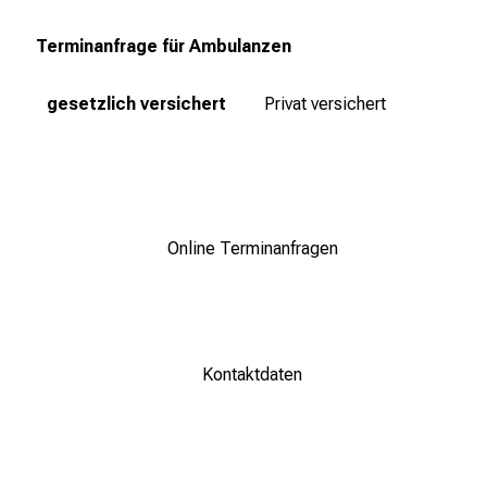
e
n
Terminanfrage für Ambulanzen
P
f
gesetzlich versichert
Privat versichert
l
e
g
e
a
Online Terminanfragen
l
l
t
a
g
Kontaktdaten
.
T
r
e