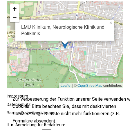
s
+
e
n
−
×
S
LMU Klinikum, Neurologische Klinik und
i
Poliklinik
e
s
i
c
h
v
o
Leaflet
| ©
OpenStreetMap
contributors
n
d
Impressum
Zur Verbesserung der Funktion unserer Seite verwenden w
e
Datenschutz
Cookies. Bitte beachten Sie, dass mit deaktivierten
r
Barrierefreiheitserklärung
Cookies einige Dienste nicht mehr funktionieren (z.B.
g
Formulare absenden).
e
Anmeldung für Redakteure