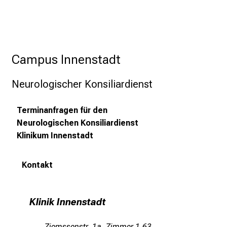
u
n
d
e
Campus Innenstadt
r
h
Neurologischer Konsiliardienst
a
l
Terminanfragen für den
t
Neurologischen Konsiliardienst
e
Klinikum Innenstadt
n
S
i
Kontakt
e
s
p
Klinik Innenstadt
a
n
Ziemssenstr. 1a, Zimmer 1.63