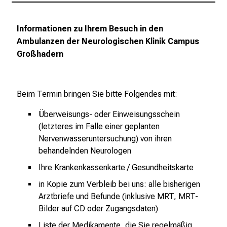
t
d
Informationen zu Ihrem Besuch in den
e
Ambulanzen der Neurologischen Klinik Campus
c
Großhadern
k
e
n
Beim Termin bringen Sie bitte Folgendes mit:
S
i
Überweisungs- oder Einweisungsschein
e
(letzteres im Falle einer geplanten
v
Nervenwasseruntersuchung) von ihren
i
behandelnden Neurologen
e
Ihre Krankenkassenkarte / Gesundheitskarte
l
in Kopie zum Verbleib bei uns: alle bisherigen
f
Arztbriefe und Befunde (inklusive MRT, MRT-
ä
Bilder auf CD oder Zugangsdaten)
l
t
Liste der Medikamente, die Sie regelmäßig