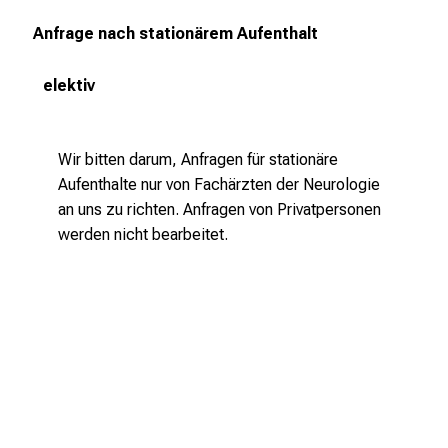
f
Anfrage nach stationärem Aufenthalt
f
e
elektiv
n
S
i
Wir bitten darum, Anfragen für stationäre
e
Aufenthalte nur von Fachärzten der Neurologie
E
an uns zu richten. Anfragen von Privatpersonen
x
werden nicht bearbeitet.
p
e
r
t
e
n
,
e
n