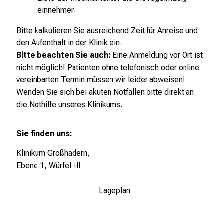
i
einnehmen
g
Bitte kalkulieren Sie ausreichend Zeit für Anreise und
e
den Aufenthalt in der Klinik ein.
K
Bitte beachten Sie auch:
Eine Anmeldung vor Ort ist
a
nicht möglich! Patienten ohne telefonisch oder online
r
vereinbarten Termin müssen wir leider abweisen!
r
Wenden Sie sich bei akuten Notfällen bitte direkt an
i
die Nothilfe unseres Klinikums.
e
r
e
Sie finden uns:
c
Klinikum Großhadern,
h
Ebene 1, Würfel HI
a
n
Lageplan
c
e
n